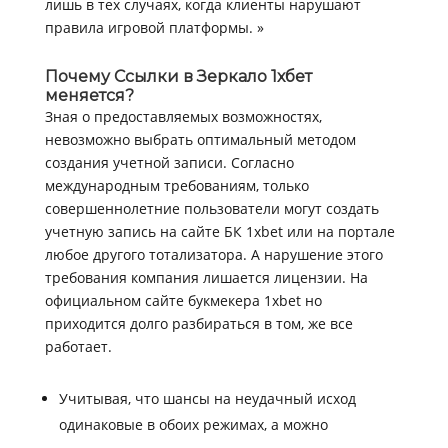
лишь в тех случаях, когда клиенты нарушают
правила игровой платформы. »
Почему Ссылки в Зеркало 1хбет
меняется?
Зная о предоставляемых возможностях,
невозможно выбрать оптимальный методом
создания учетной записи. Согласно
международным требованиям, только
совершеннолетние пользователи могут создать
учетную запись на сайте БК 1xbet или на портале
любое другого тотализатора. А нарушение этого
требования компания лишается лицензии. На
официальном сайте букмекера 1xbet но
приходится долго разбираться в том, же все
работает.
Учитывая, что шансы на неудачный исход
одинаковые в обоих режимах, а можно