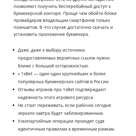
позволяют получить бесперебойный доступ к
букмекерской конторе. Проще чем обойти блоки
провайдеров владельцам смартфонов только
планшетов. В что случае достаточно скачать и
установить приложение букмекера.
Даже, даже к выбору источника
предоставляемых вероятных ссылок нужно
ближе с большой осторожностью.
« 1xBet — один один крупнейших и более
популярных букмекерских сайтов в России.
Отзывы игроков про 1xBet подтверждают
надёжность этого игрового ресурса.
Не стоит переживать, если рабочее сегодня
зеркало завтра будет заблокированным.
Узкопартийные операции проходят судя
идентичным правилам а временным рамкам.