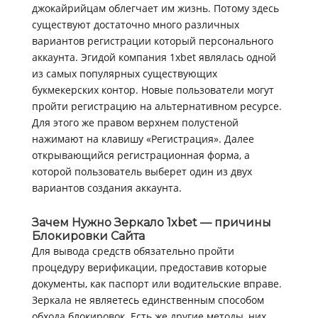
джокайрийцам облегчает им жизнь. Потому здесь
существуют достаточно много различных
вариантов регистрации который персонального
аккаунта. Эгидой компания 1xbet являлась одной
из самых популярных существующих
букмекерских контор. Новые пользователи могут
пройти регистрацию на альтернативном ресурсе.
Для этого же правом верхнем полустеной
нажимают на клавишу «Регистрация». Далее
открывающийся регистрационная форма, а
которой пользователь выберет один из двух
вариантов создания аккаунта.
Зачем Нужно Зеркало 1xbet — причины
Блокировки Сайта
Для вывода средств обязательно пройти
процедуру верификации, предоставив которые
документы, как паспорт или водительские вправе.
Зеркала не являетесь единственным способом
обхода блокировок. Есть же другие методы, них