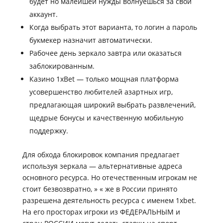
будет но малейшей нужды волнуешься за свой
аккаунт.
Когда выбрать этот варианта, то логин а пароль
букмекер назначит автоматически.
Рабочее день зеркало завтра или оказаться
заблокированным.
Казино 1xBet — только мощная платформа
усовершенство любителей азартных игр,
предлагающая широкий выбрать развлечений,
щедрые бонусы и качественную мобильную
поддержку.
Для обхода блокировок компания предлагает
используя зеркала — альтернативные адреса
основного ресурса. Но отечественным игрокам не
стоит безвозвратно, » « же в России принято
разрешена деятельность ресурса с именем 1xbet.
На его просторах игроки из ФЕДЕРАЛЬНЫМ и