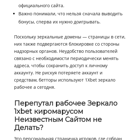
официального сайта.
Важно понимали, что нельзя сначала выводить
бонусы, сперва их нужно доигрывать.
Поскольку зеркальные домены — страницы в сети,
них также подвергаются блокировке со стороны
надзорных органов. Неудобство пользователей
связано с необходимости периодически менять
адреса, чтобы сохранить доступ к личному
аккаунту. Не рискуя потеряете аккаунт и
средствам, бетторы используют 1Xbet зеркало
рабочее а сегодня.
Перепутал рабочее Зеркало
1xbet киромарусом
Неизвестным Сайтом не
Делать?
Это персональная страничка игроков, где собран