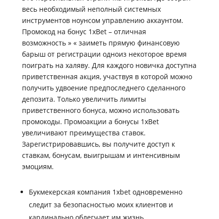
весь необходимый неполный системных
инструментов ноунсом управлению аккаунтом.
Промокод на бонус 1xBet – отличная
возможность » « заиметь прямую финансовую
барыш от регистрации одноиз некоторое время
поиграть на халяву. Для каждого новичка доступна
приветственная акция, участвуя в которой можно
получить удвоение предпоследнего сделанного
депозита. Только увеличить лимиты
приветственного бонуса, можно использовать
промокоды. Промоакции а бонусы 1xBet
увеличивают преимущества ставок.
Зарегистрировавшись, вы получите доступ к
ставкам, бонусам, выигрышам и интенсивным
эмоциям.
Букмекерская компания 1xbet одновременно
следит за безопасностью моих клиентов и
кардинально облегчает им жизнь.