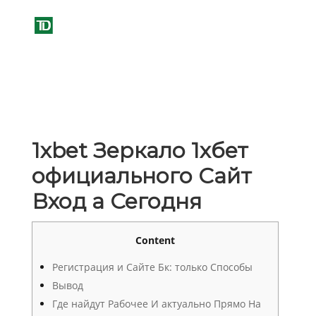
1xbet Зеркало 1хбет
официального Сайт
Вход а Сегодня
Content
Регистрация и Сайте Бк: только Способы
Вывод
Где найдут Рабочее И актуально Прямо На