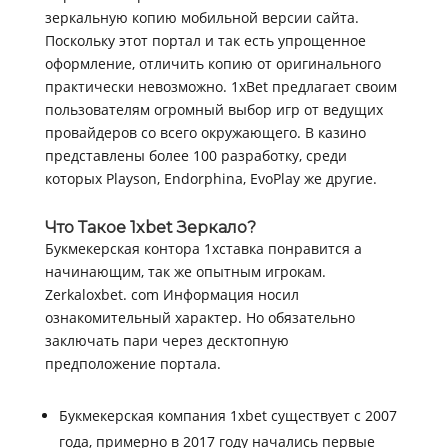
зеркальную копию мобильной версии сайта.
Поскольку этот портал и так есть упрощенное
оформление, отличить копию от оригинального
практически невозможно. 1xBet предлагает своим
пользователям огромный выбор игр от ведущих
провайдеров со всего окружающего. В казино
представлены более 100 разработку, среди
которых Playson, Endorphina, EvoPlay же другие.
Что Такое 1xbet Зеркало?
Букмекерская контора 1хставка понравится а
начинающим, так же опытным игрокам.
Zerkaloxbet. com Информация носил
ознакомительный характер. Но обязательно
заключать пари через десктопную
предположение портала.
Букмекерская компания 1xbet существует с 2007
года, примерно в 2017 году начались первые