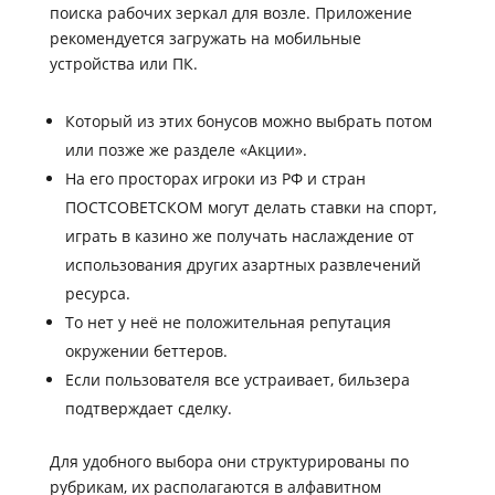
поиска рабочих зеркал для возле. Приложение
рекомендуется загружать на мобильные
устройства или ПК.
Который из этих бонусов можно выбрать потом
или позже же разделе «Акции».
На его просторах игроки из РФ и стран
ПОСТСОВЕТСКОМ могут делать ставки на спорт,
играть в казино же получать наслаждение от
использования других азартных развлечений
ресурса.
То нет у неё не положительная репутация
окружении беттеров.
Если пользователя все устраивает, бильзера
подтверждает сделку.
Для удобного выбора они структурированы по
рубрикам, их располагаются в алфавитном