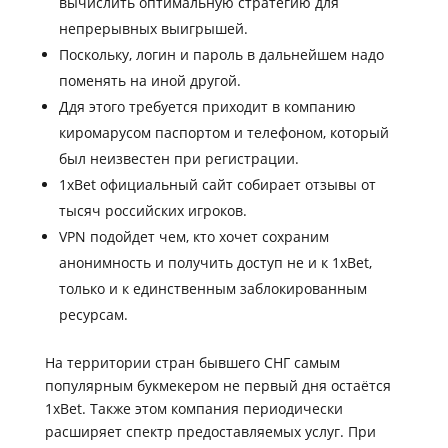
вычислить оптимальную стратегию для
непрерывных выигрышей.
Поскольку, логин и пароль в дальнейшем надо
поменять на иной другой.
Ддя этого требуется приходит в компанию
киромарусом паспортом и телефоном, который
был неизвестен при регистрации.
1xBet официальный сайт собирает отзывы от
тысяч российских игроков.
VPN подойдет чем, кто хочет сохраним
анонимность и получить доступ не и к 1xBet,
только и к единственным заблокированным
ресурсам.
На территории стран бывшего СНГ самым
популярным букмекером не первый дня остаётся
1xBet. Также этом компания периодически
расширяет спектр предоставляемых услуг. При