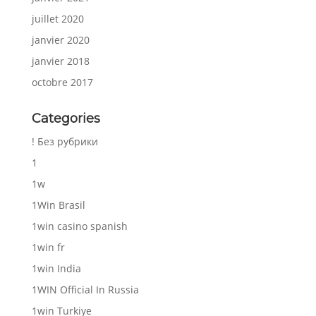
juillet 2020
janvier 2020
janvier 2018
octobre 2017
Categories
! Без рубрики
1
1w
1Win Brasil
1win casino spanish
1win fr
1win India
1WIN Official In Russia
1win Turkiye