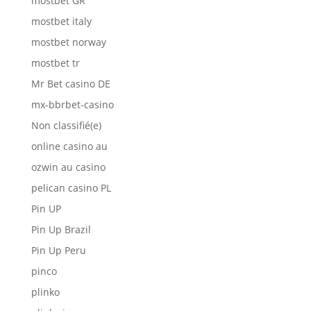
mostbet GR
mostbet italy
mostbet norway
mostbet tr
Mr Bet casino DE
mx-bbrbet-casino
Non classifié(e)
online casino au
ozwin au casino
pelican casino PL
Pin UP
Pin Up Brazil
Pin Up Peru
pinco
plinko