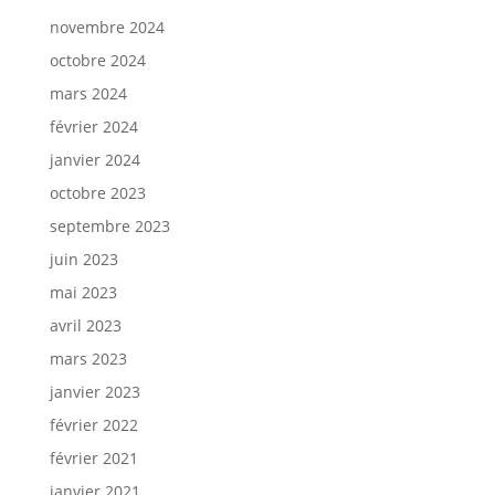
novembre 2024
octobre 2024
mars 2024
février 2024
janvier 2024
octobre 2023
septembre 2023
juin 2023
mai 2023
avril 2023
mars 2023
janvier 2023
février 2022
février 2021
janvier 2021