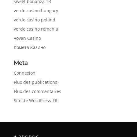
sweet bonanza TR
verde casino hungary
verde casino poland
verde casino romania
Vovan Casino
Комета Казино
Meta
Connexion
Flux des publications
Flux des commentaires
Site de WordPress-FR
À PROPOS