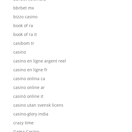
bbrbet mx
bizzo casino
book of ra
book of ra it
casibom tr
casino
casino en ligne argent reel
casino en ligne fr
casino onlina ca
casino online ar
casinò online it
casino utan svensk licens
casino-glory india
crazy time
Gama Casino