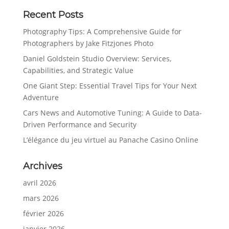
Recent Posts
Photography Tips: A Comprehensive Guide for
Photographers by Jake Fitzjones Photo
Daniel Goldstein Studio Overview: Services,
Capabilities, and Strategic Value
One Giant Step: Essential Travel Tips for Your Next
Adventure
Cars News and Automotive Tuning: A Guide to Data-
Driven Performance and Security
L’élégance du jeu virtuel au Panache Casino Online
Archives
avril 2026
mars 2026
février 2026
janvier 2026