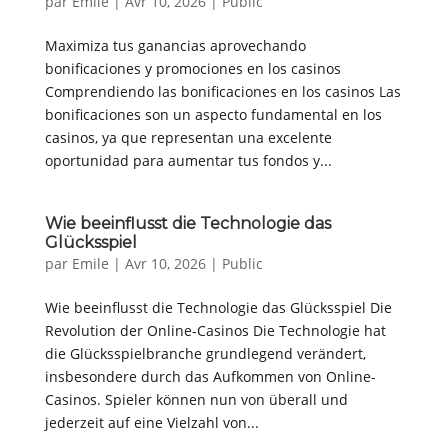
par
Emile
|
Avr 10, 2026
|
Public
Maximiza tus ganancias aprovechando
bonificaciones y promociones en los casinos
Comprendiendo las bonificaciones en los casinos Las
bonificaciones son un aspecto fundamental en los
casinos, ya que representan una excelente
oportunidad para aumentar tus fondos y...
Wie beeinflusst die Technologie das
Glücksspiel
par
Emile
|
Avr 10, 2026
|
Public
Wie beeinflusst die Technologie das Glücksspiel Die
Revolution der Online-Casinos Die Technologie hat
die Glücksspielbranche grundlegend verändert,
insbesondere durch das Aufkommen von Online-
Casinos. Spieler können nun von überall und
jederzeit auf eine Vielzahl von...