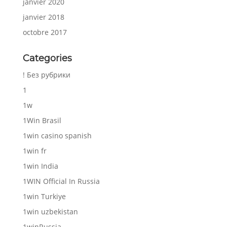
janvier 2020
janvier 2018
octobre 2017
Categories
! Без рубрики
1
1w
1Win Brasil
1win casino spanish
1win fr
1win India
1WIN Official In Russia
1win Turkiye
1win uzbekistan
1winRussia