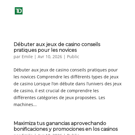
Débuter aux jeux de casino conseils
pratiques pour les novices
par
Emile
|
Avr 10, 2026
|
Public
Débuter aux jeux de casino conseils pratiques pour
les novices Comprendre les différents types de jeux
de casino Lorsque l’on débute dans l’univers des jeux
de casino, il est crucial de comprendre les
différentes catégories de jeux proposées. Les
machines...
Maximiza tus ganancias aprovechando
bonificaciones y promociones en los casinos