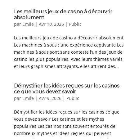
Les meilleurs jeux de casino à découvrir
absolument
par
Emile
|
Avr 10, 2026
|
Public
Les meilleurs jeux de casino à découvrir absolument
Les machines à sous : une expérience captivante Les
machines à sous sont sans conteste l’un des jeux de
casino les plus populaires. Avec leurs thèmes variés
et leurs graphismes attrayants, elles attirent des...
Démystifier les idées reçues sur les casinos
ce que vous devez savoir
par
Emile
|
Avr 9, 2026
|
Public
Démystifier les idées reçues sur les casinos ce que
vous devez savoir Les casinos et les mythes
populaires Les casinos sont souvent entourés de
nombreux mythes et idées reçues qui peuvent