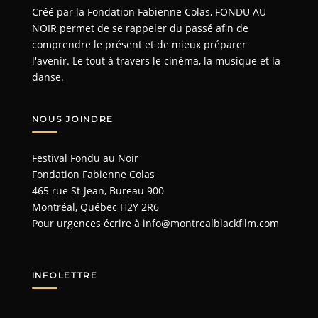
Créé par la Fondation Fabienne Colas, FONDU AU
NOIR permet de se rappeler du passé afin de
comprendre le présent et de mieux préparer
l'avenir. Le tout à travers le cinéma, la musique et la
danse.
NOUS JOINDRE
Festival Fondu au Noir
Fondation Fabienne Colas
465 rue St-Jean, Bureau 900
Montréal, Québec H2Y 2R6
Pour urgences écrire à
info@montrealblackfilm.com
INFOLETTRE