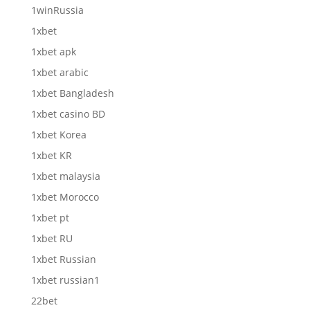
1winRussia
1xbet
1xbet apk
1xbet arabic
1xbet Bangladesh
1xbet casino BD
1xbet Korea
1xbet KR
1xbet malaysia
1xbet Morocco
1xbet pt
1xbet RU
1xbet Russian
1xbet russian1
22bet