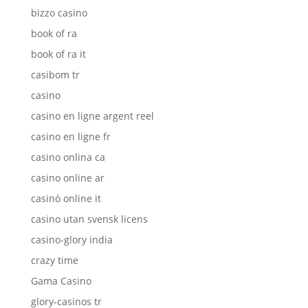
bizzo casino
book of ra
book of ra it
casibom tr
casino
casino en ligne argent reel
casino en ligne fr
casino onlina ca
casino online ar
casinò online it
casino utan svensk licens
casino-glory india
crazy time
Gama Casino
glory-casinos tr