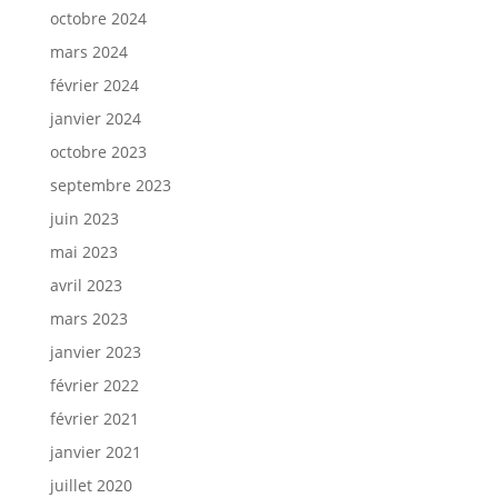
octobre 2024
mars 2024
février 2024
janvier 2024
octobre 2023
septembre 2023
juin 2023
mai 2023
avril 2023
mars 2023
janvier 2023
février 2022
février 2021
janvier 2021
juillet 2020