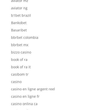
aviator mz
aviator ng
b1bet brazil
Bankobet
Basaribet
bbrbet colombia
bbrbet mx
bizzo casino
book of ra
book of ra it
casibom tr
casino
casino en ligne argent reel
casino en ligne fr
casino onlina ca