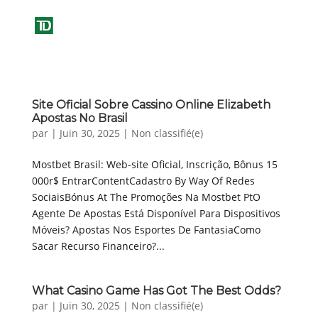
Site Oficial Sobre Cassino Online Elizabeth
Apostas No Brasil
par
|
Juin 30, 2025
|
Non classifié(e)
Mostbet Brasil: Web-site Oficial, Inscrição, Bônus 15
000r$ EntrarContentCadastro By Way Of Redes
SociaisBónus At The Promoções Na Mostbet PtO
Agente De Apostas Está Disponível Para Dispositivos
Móveis? Apostas Nos Esportes De FantasiaComo
Sacar Recurso Financeiro?...
What Casino Game Has Got The Best Odds?
par
|
Juin 30, 2025
|
Non classifié(e)