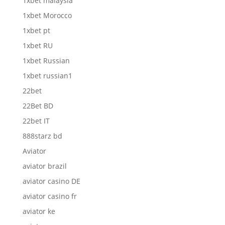
1xbet malaysia
1xbet Morocco
1xbet pt
1xbet RU
1xbet Russian
1xbet russian1
22bet
22Bet BD
22bet IT
888starz bd
Aviator
aviator brazil
aviator casino DE
aviator casino fr
aviator ke