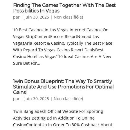
Finding The Games Together With The Best
Possibilities In Vegas
par
|
Juin 30, 2025
|
Non classifié(e)
10 Best Casinos In Las Vegas Internet Casinos On
Vegas StripContentEncore ResortNomad Las
VegasAria Resort & Casino, Typically The Best Place
With Regard To Vegas Casino Resort DealsBest
Casino HotelLas Vegas’ 10 Ideal Casinos Are A New
Sure Bet For...
1win Bonus Blueprint: The Way To Smartly
Stimulate And Use Promotions For Optimal
Gains!
par
|
Juin 30, 2025
|
Non classifié(e)
1win Bangladesh Official Website For Sporting
Activities Betting Bd In Addition To Online
CasinoContentUp In Order To 30% Cashback About