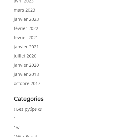
avril 2023
mars 2023
janvier 2023
février 2022
février 2021
janvier 2021
juillet 2020
janvier 2020
janvier 2018
octobre 2017
Categories
! Без рубрики
1
1w
1Win Brasil