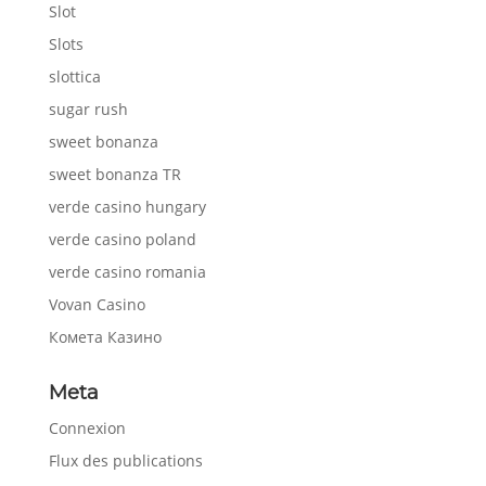
Slot
Slots
slottica
sugar rush
sweet bonanza
sweet bonanza TR
verde casino hungary
verde casino poland
verde casino romania
Vovan Casino
Комета Казино
Meta
Connexion
Flux des publications