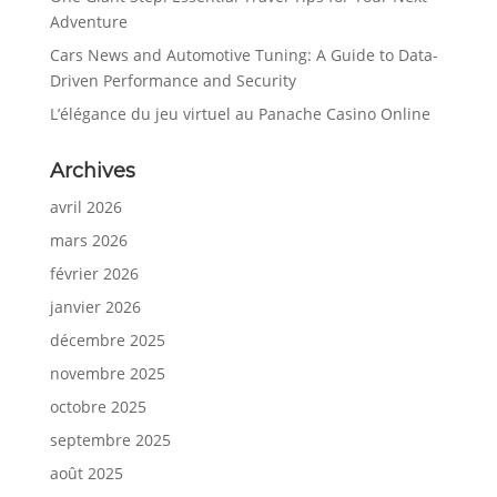
Adventure
Cars News and Automotive Tuning: A Guide to Data-
Driven Performance and Security
L’élégance du jeu virtuel au Panache Casino Online
Archives
avril 2026
mars 2026
février 2026
janvier 2026
décembre 2025
novembre 2025
octobre 2025
septembre 2025
août 2025