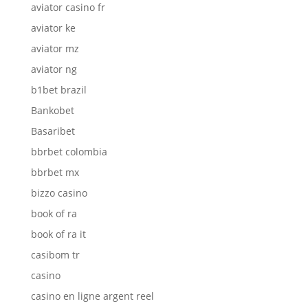
aviator casino fr
aviator ke
aviator mz
aviator ng
b1bet brazil
Bankobet
Basaribet
bbrbet colombia
bbrbet mx
bizzo casino
book of ra
book of ra it
casibom tr
casino
casino en ligne argent reel