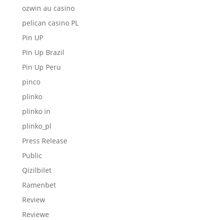
ozwin au casino
pelican casino PL
Pin UP
Pin Up Brazil
Pin Up Peru
pinco
plinko
plinko in
plinko_pl
Press Release
Public
Qizilbilet
Ramenbet
Review
Reviewe