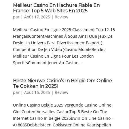
Meilleur Casino En Hachure Fiable En
France: Top 5 Web Sites En 2025
par
|
Août 17, 2025
|
Review
Meilleur Casino En Ligne 2025 Classement Top 12-15
FrançaisContentMachines À Sous Ainsi Que Jeux De
Desk: Un Univers Para DivertissementE-sport (
Compétition De Jeu Vidéo )Casino MobileBetclic:
Meilleur Casino En Ligne Pour Les London
SportifsComment Jouer Au Casino...
Beste Nieuwe Casino’s In België Om Online
Te Gokken In 2025!
par
|
Août 16, 2025
|
Review
Online Casino België 2025 Vergunde Casino Online
GidsContentVersailles CasinoTop 5 Beste On The
Internet Casino In België 2025Bwin On Line Casino –
A+8085Dobbelsteen GokkastenOnline Kaartspellen