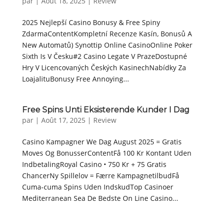
par
|
Août 18, 2025
|
Review
2025 Nejlepší Casino Bonusy & Free Spiny
ZdarmaContentKompletní Recenze Kasín, Bonusů A
New Automatů) Synottip Online CasinoOnline Poker
Sixth Is V Česku#2 Casino Legate V PrazeDostupné
Hry V Licencovaných Českých KasinechNabídky Za
LoajalituBonusy Free Annoying...
Free Spins Unti Eksisterende Kunder I Dag
par
|
Août 17, 2025
|
Review
Casino Kampagner We Dag August 2025 = Gratis
Moves Og BonusserContentFå 100 Kr Kontant Uden
IndbetalingRoyal Casino • 750 Kr + 75 Gratis
ChancerNy Spillelov = Færre KampagnetilbudFå
Cuma-cuma Spins Uden IndskudTop Casinoer
Mediterranean Sea De Bedste On Line Casino...