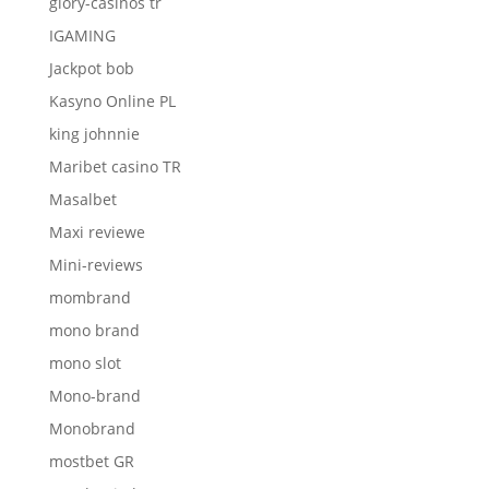
glory-casinos tr
IGAMING
Jackpot bob
Kasyno Online PL
king johnnie
Maribet casino TR
Masalbet
Maxi reviewe
Mini-reviews
mombrand
mono brand
mono slot
Mono-brand
Monobrand
mostbet GR