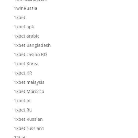
1winRussia
1xbet
1xbet apk
1xbet arabic
1xbet Bangladesh
1xbet casino BD
1xbet Korea
1xbet KR
1xbet malaysia
1xbet Morocco
1xbet pt
1xbet RU
1xbet Russian
1xbet russian1
22bet