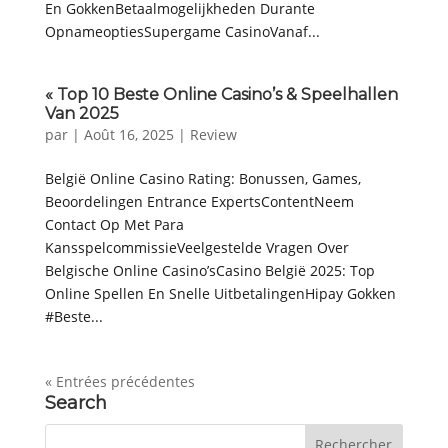
En GokkenBetaalmogelijkheden Durante
OpnameoptiesSupergame CasinoVanaf...
« Top 10 Beste Online Casino’s & Speelhallen
Van 2025
par
|
Août 16, 2025
|
Review
België Online Casino Rating: Bonussen, Games,
Beoordelingen Entrance ExpertsContentNeem
Contact Op Met Para
KansspelcommissieVeelgestelde Vragen Over
Belgische Online Casino’sCasino België 2025: Top
Online Spellen En Snelle UitbetalingenHipay Gokken
#Beste...
« Entrées précédentes
Search