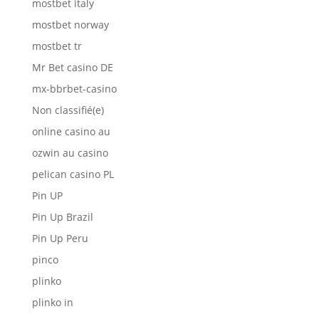
mostbet italy
mostbet norway
mostbet tr
Mr Bet casino DE
mx-bbrbet-casino
Non classifié(e)
online casino au
ozwin au casino
pelican casino PL
Pin UP
Pin Up Brazil
Pin Up Peru
pinco
plinko
plinko in