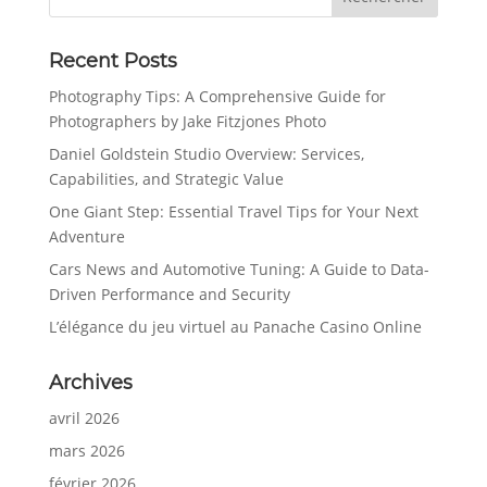
Recent Posts
Photography Tips: A Comprehensive Guide for
Photographers by Jake Fitzjones Photo
Daniel Goldstein Studio Overview: Services,
Capabilities, and Strategic Value
One Giant Step: Essential Travel Tips for Your Next
Adventure
Cars News and Automotive Tuning: A Guide to Data-
Driven Performance and Security
L’élégance du jeu virtuel au Panache Casino Online
Archives
avril 2026
mars 2026
février 2026