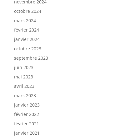
novembre 2024
octobre 2024
mars 2024
février 2024
janvier 2024
octobre 2023
septembre 2023
juin 2023
mai 2023
avril 2023
mars 2023
janvier 2023
février 2022
février 2021
janvier 2021