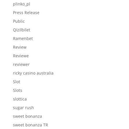
plinko_pl
Press Release
Public
Qizilbilet
Ramenbet
Review
Reviewe
reviewer
ricky casino australia
Slot
Slots
slottica
sugar rush
sweet bonanza
sweet bonanza TR