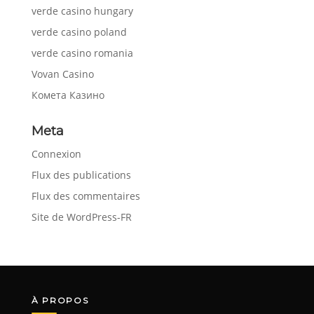
verde casino hungary
verde casino poland
verde casino romania
Vovan Casino
Комета Казино
Meta
Connexion
Flux des publications
Flux des commentaires
Site de WordPress-FR
À PROPOS