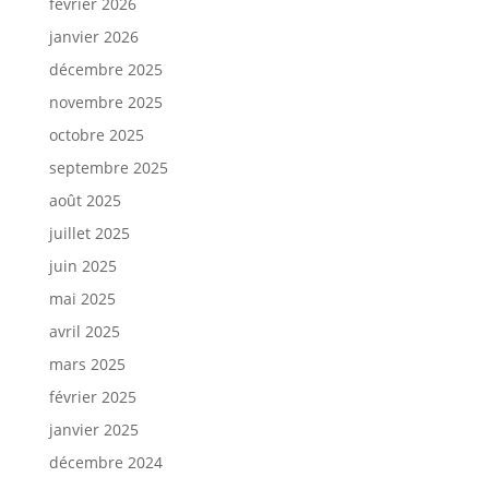
février 2026
janvier 2026
décembre 2025
novembre 2025
octobre 2025
septembre 2025
août 2025
juillet 2025
juin 2025
mai 2025
avril 2025
mars 2025
février 2025
janvier 2025
décembre 2024