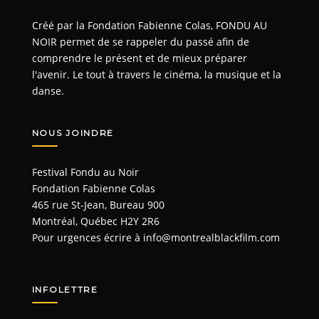
Créé par la Fondation Fabienne Colas, FONDU AU
NOIR permet de se rappeler du passé afin de
comprendre le présent et de mieux préparer
l'avenir. Le tout à travers le cinéma, la musique et la
danse.
NOUS JOINDRE
Festival Fondu au Noir
Fondation Fabienne Colas
465 rue St-Jean, Bureau 900
Montréal, Québec H2Y 2R6
Pour urgences écrire à
info@montrealblackfilm.com
INFOLETTRE