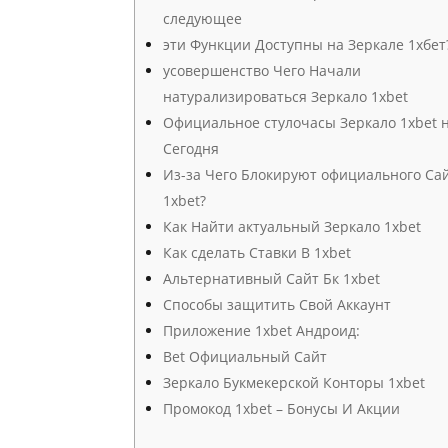
следующее
эти Функции Доступны на Зеркале 1хбет
усовершенство Чего Начали
натурализироваться Зеркало 1xbet
Официальное стулочасы Зеркало 1xbet 
Сегодня
Из-за Чего Блокируют официального Са
1xbet?
Как Найти актуальный Зеркало 1xbet
Как сделать Ставки В 1xbet
Альтернативный Сайт Бк 1xbet
Способы защитить Свой Аккаунт
Приложение 1xbet Андроид:
Bet Официальный Сайт
Зеркало Букмекерской Конторы 1xbet
Промокод 1xbet – Бонусы И Акции