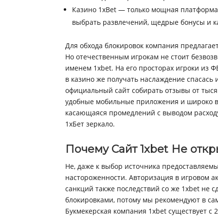
Казино 1xBet — только мощная платформ
выбрать развлечений, щедрые бонусы и 
Для обхода блокировок компания предлагает
Но отечественным игрокам не стоит безвозв
именем 1xbet. На его просторах игроки из 
в казино же получать наслаждение спасась 
официальный сайт собирать отзывы от тыся
удобные мобильные приложения и широко во
касающаяся промедлений с выводом расхо
1хБет зеркало.
Почему Сайт 1xbet Не отк
Не, даже к выбор источника предоставляем
настороженности. Авторизация в игровом ак
санкций также последствий со же 1xbet не 
блокировками, потому мы рекомендуют в са
Букмекерская компания 1xbet существует с 