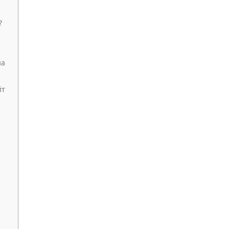
?
на
йт