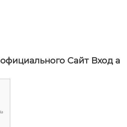
ÉVÈNEMENTS
ARCHIVE
т официального Сайт Вход а
На