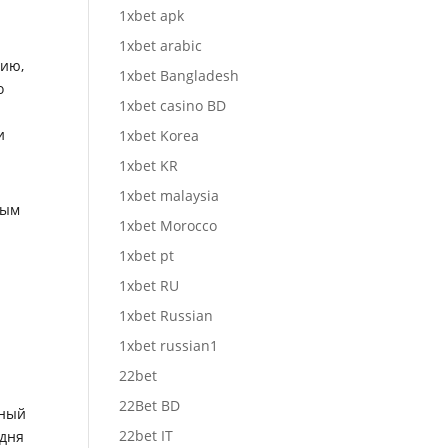
1xbet apk
1xbet arabic
рию,
1xbet Bangladesh
о
1xbet casino BD
и
1xbet Korea
1xbet KR
1xbet malaysia
ным
1xbet Morocco
1xbet pt
1xbet RU
1xbet Russian
1xbet russian1
22bet
22Bet BD
йный
22bet IT
одня