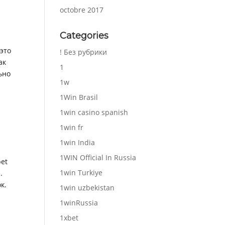
octobre 2017
Categories
это
! Без рубрики
ак
1
ьно
1w
1Win Brasil
1win casino spanish
1win fr
1win India
1WIN Official In Russia
bet
1win Turkiye
.
к.
1win uzbekistan
1winRussia
1xbet