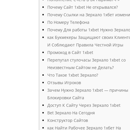
Почему Сайт 1xbet Не открывался?
Почему Ссылки на Зеркало 1хбет измени
По Номеру Телефона
Почему Для работы 1xbet Нужно Зеркало
как Букмекеры Защищают своих Клиент
И Соблюдают Правила Честной Игры
Промокод в Сайт 1xbet
Перепутал стулочасы Зеркало 1xbet со
Неизвестным Сайтом не Делать?
Что Такое 1xbet Зеркало?
Отзывы Игроков
Зачем Нужно Зеркало 1xbet — причины
Блокировки Сайта
Доступ К Сайту Через Зеркало 1xbet
Bet Зеркало На Сегодня
Конструктор Сайтов
как Найти Рабочее Зеркало 1хбет На