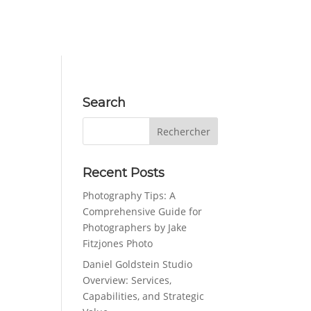
S
PRESSE
PARTENAIRES
CONTACT
Search
Recent Posts
Photography Tips: A
Comprehensive Guide for
Photographers by Jake
Fitzjones Photo
Daniel Goldstein Studio
Overview: Services,
Capabilities, and Strategic