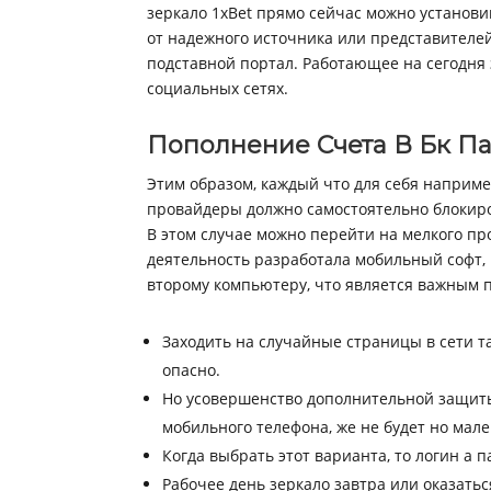
зеркало 1xBet прямо сейчас можно установ
от надежного источника или представителей
подставной портал. Работающее на сегодня 
социальных сетях.
Пополнение Счета В Бк Па
Этим образом, каждый что для себя наприме
провайдеры должно самостоятельно блокиро
В этом случае можно перейти на мелкого пр
деятельность разработала мобильный софт,
второму компьютеру, что является важным
Заходить на случайные страницы в сети т
опасно.
Но усовершенство дополнительной защиты
мобильного телефона, же не будет но мал
Когда выбрать этот варианта, то логин а 
Рабочее день зеркало завтра или оказать