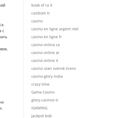
кий
book of ra it
casibom tr
casino
са.
casino en ligne argent reel
а с
рать
casino en ligne fr
casino onlina ca
вок,
casino online ar
casinò online it
casino utan svensk licens
casino-glory india
crazy time
Gama Casino
glory-casinos tr
но
IGAMING
и.
Jackpot bob