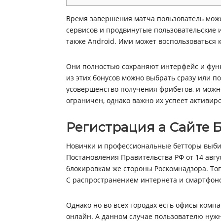
Время завершения матча пользователь може
сервисов и продвинутые пользовательские 
также Android. Ими может воспользоваться к
Они полностью сохраняют интерфейс и функ
из этих бонусов можно выбрать сразу или 
усовершенство получения фрибетов, и можно
ограничен, однако важно их успеет активир
Регистрация а Сайте Б
Новички и профессиональные бетторы выби
Постановления Правительства РФ от 14 авгу
блокировкам же стороны Роскомнадзора. Того
С распространением интернета и смартфоно
Однако но во всех городах есть офисы ком
онлайн. А данном случае пользователю нужн