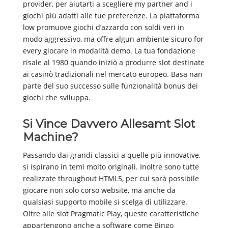
provider, per aiutarti a scegliere my partner and i
giochi più adatti alle tue preferenze. La piattaforma
low promuove giochi d’azzardo con soldi veri in
modo aggressivo, ma offre algun ambiente sicuro for
every giocare in modalità demo. La tua fondazione
risale al 1980 quando iniziò a produrre slot destinate
ai casinò tradizionali nel mercato europeo. Basa nan
parte del suo successo sulle funzionalità bonus dei
giochi che sviluppa.
Si Vince Davvero Allesamt Slot
Machine?
Passando dai grandi classici a quelle più innovative,
si ispirano in temi molto originali. Inoltre sono tutte
realizzate throughout HTML5, per cui sarà possibile
giocare non solo corso website, ma anche da
qualsiasi supporto mobile si scelga di utilizzare.
Oltre alle slot Pragmatic Play, queste caratteristiche
appartengono anche a software come Bingo