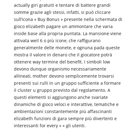
actually giri gratuiti e tentare di battere grandi
somme grazie agli stessi, infatti, si può cliccare
sull’icona « Buy Bonus » presente nella schermata di
gioco elizabeth pagare un ammontare che varia
inside base alla propria puntata. La mansione viene
attivata weil 6 o più icone, che raffigurano
generalmente delle monete, e ognuna pada queste
mostra il valore in denaro che il giocatore potrà
ottenere way termine del benefit. I simboli low
devono dunque organismo necessariamente
allineati, mother devono semplicemente trovarsi
presenti sui rulli in un gruppo sufficiente a formare
il cluster u gruppo previsto dal regolamento. A
questi elementi si aggiungono anche svariate
dinamiche di gioco veloci e interattive, tematiche e
ambientazioni constantemente più affascinanti
elizabeth funzioni di gara sempre più divertenti e
interessanti for every » « gli utenti.