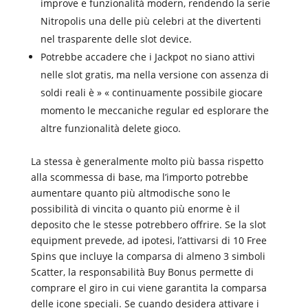
improve e funzionalità modern, rendendo la serie
Nitropolis una delle più celebri at the divertenti
nel trasparente delle slot device.
Potrebbe accadere che i Jackpot no siano attivi
nelle slot gratis, ma nella versione con assenza di
soldi reali è » « continuamente possibile giocare
momento le meccaniche regular ed esplorare the
altre funzionalità delete gioco.
La stessa è generalmente molto più bassa rispetto
alla scommessa di base, ma l’importo potrebbe
aumentare quanto più altmodische sono le
possibilità di vincita o quanto più enorme è il
deposito che le stesse potrebbero offrire. Se la slot
equipment prevede, ad ipotesi, l’attivarsi di 10 Free
Spins que incluye la comparsa di almeno 3 simboli
Scatter, la responsabilità Buy Bonus permette di
comprare el giro in cui viene garantita la comparsa
delle icone speciali. Se cuando desidera attivare i