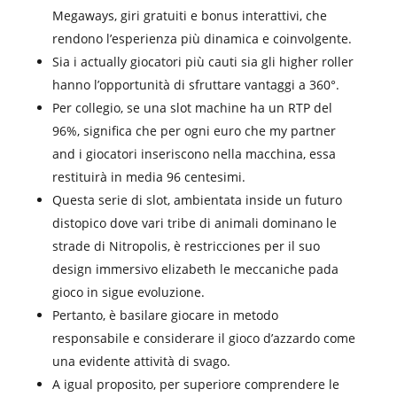
Megaways, giri gratuiti e bonus interattivi, che
rendono l’esperienza più dinamica e coinvolgente.
Sia i actually giocatori più cauti sia gli higher roller
hanno l’opportunità di sfruttare vantaggi a 360°.
Per collegio, se una slot machine ha un RTP del
96%, significa che per ogni euro che my partner
and i giocatori inseriscono nella macchina, essa
restituirà in media 96 centesimi.
Questa serie di slot, ambientata inside un futuro
distopico dove vari tribe di animali dominano le
strade di Nitropolis, è restricciones per il suo
design immersivo elizabeth le meccaniche pada
gioco in sigue evoluzione.
Pertanto, è basilare giocare in metodo
responsabile e considerare il gioco d’azzardo come
una evidente attività di svago.
A igual proposito, per superiore comprendere le