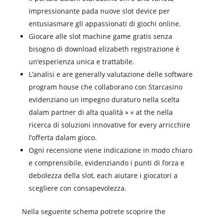
impressionante pada nuove slot device per
entusiasmare gli appassionati di giochi online.
Giocare alle slot machine game gratis senza
bisogno di download elizabeth registrazione è
un’esperienza unica e trattabile.
L’analisi e are generally valutazione delle software
program house che collaborano con Starcasino
evidenziano un impegno duraturo nella scelta
dalam partner di alta qualità » « at the nella
ricerca di soluzioni innovative for every arricchire
l’offerta dalam gioco.
Ogni recensione viene indicazione in modo chiaro
e comprensibile, evidenziando i punti di forza e
debolezza della slot, each aiutare i giocatori a
scegliere con consapevolezza.
Nella seguente schema potrete scoprire the