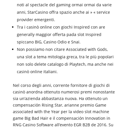
noti al spectacle del gaming ormai ormai da varie
anni, StarCasino offra spazio anche ai » « service
provider emergenti.
Tra i casinò online con giochi Inspired con are
generally maggior offerta pada slot Inspired
spiccano BIG, Casino Odio e Snai.
Non possiamo non citare Associated with Gods,
una slot a tema mitologia greca, tra le più popolari
non solo delete catalogo di Playtech, ma anche nei
casinò online italiani.
Nel corso degli anni, corrente fornitore di giochi di
casinò anordna ottenuto numerosi premi nonostante
sia un’azienda abbastanza nuova. Ha ottenuto un
compensación Rising Star, arianne premio Game
associated with the Year per la video slot machine
game Big Bad Hair e il compensación Innovation in
RNG Casino Software all’evento EGR B2B de 2016. Su