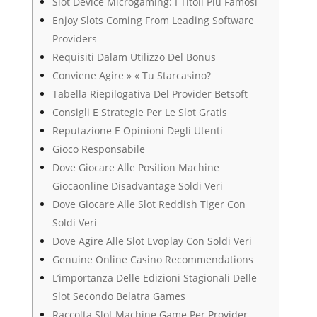
Slot Device Microgaming: I Titoli Più Famosi
Enjoy Slots Coming From Leading Software
Providers
Requisiti Dalam Utilizzo Del Bonus
Conviene Agire » « Tu Starcasino?
Tabella Riepilogativa Del Provider Betsoft
Consigli E Strategie Per Le Slot Gratis
Reputazione E Opinioni Degli Utenti
Gioco Responsabile
Dove Giocare Alle Position Machine
Giocaonline Disadvantage Soldi Veri
Dove Giocare Alle Slot Reddish Tiger Con
Soldi Veri
Dove Agire Alle Slot Evoplay Con Soldi Veri
Genuine Online Casino Recommendations
L’importanza Delle Edizioni Stagionali Delle
Slot Secondo Belatra Games
Raccolta Slot Machine Game Per Provider