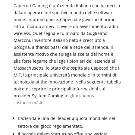
Capecod Gaming è un’azienda italiana che ha deciso
dalam operare nel sportivo mondo delle software
home. In primo paese, Capecod è governo il primo
sito al mondo a new ricevere un avvertimento radio
wireless. Quel segnale fu inviato da Guglielmo
Marconi, inventore italiano nato e cresciuto a
Bologna, a thanks passi dalla sede dell’azienda. Il
assistente motivo che spiega la scelta del nome è
elle forte legame che lega i pionieri dell’azienda al
Massachusetts, lo Stato che ospita sia Capecod che il
MIT, la principale università mondiale in termini di
tecnologia at the innovazione. Nella seguente tabella
potrete scoprire le principali informazioni sul
provider System Gaming
migliori-bonus-
casino.com/slot
.
L’azienda è una dei leader a quota mondiale nel
settore del gioco regolamentato.
Il portale dalam StarCasino offre una varietà