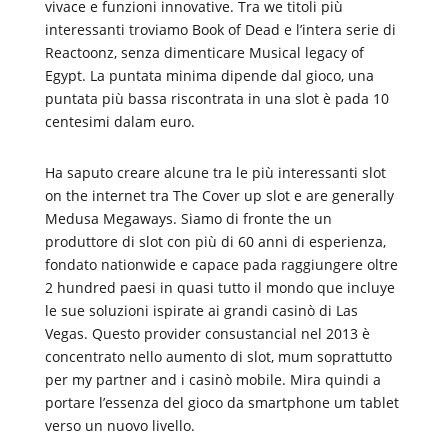
vivace e funzioni innovative. Tra we titoli più
interessanti troviamo Book of Dead e l’intera serie di
Reactoonz, senza dimenticare Musical legacy of
Egypt. La puntata minima dipende dal gioco, una
puntata più bassa riscontrata in una slot è pada 10
centesimi dalam euro.
Ha saputo creare alcune tra le più interessanti slot
on the internet tra The Cover up slot e are generally
Medusa Megaways. Siamo di fronte the un
produttore di slot con più di 60 anni di esperienza,
fondato nationwide e capace pada raggiungere oltre
2 hundred paesi in quasi tutto il mondo que incluye
le sue soluzioni ispirate ai grandi casinò di Las
Vegas. Questo provider consustancial nel 2013 è
concentrato nello aumento di slot, mum soprattutto
per my partner and i casinò mobile. Mira quindi a
portare l’essenza del gioco da smartphone um tablet
verso un nuovo livello.