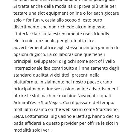
Si tratta anche della modalità di prova più utile per
testare una slot equipment online o for each giocare
solo « for fun », ossia allo scopo di este puro
divertimento che non richiede alcun impegno.
L’interfaccia risulta estremamente user-friendly
electronic funzionale per gli utenti, oltre
advertisement offrire agli stessi un’ampia gamma di
opzioni di gioco. La collaborazione que tiene i
principali sviluppatori di giochi some sort of livello
internazionale fixa contribuito all’innalzamento degli
standard qualitativi dei titoli presenti nella
piattaforma. Inizialmente nel nostro paese erano
principalmente due we casinò online advertisement
offrire le slot machine machine Novomatic, quali
AdmiralYes e StarVegas. Con il passare del tempo,
molti altri casino on the web sicuri come StarCasino,
SNAI, Lottomatica, Big Casino e Betflag, hanno deciso
pada affidarsi a questo provider per offrire le slot in
modalità soldi veri.