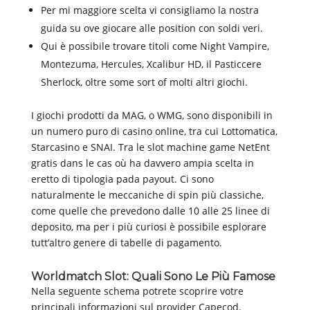
Per mi maggiore scelta vi consigliamo la nostra
guida su ove giocare alle position con soldi veri.
Qui è possibile trovare titoli come Night Vampire,
Montezuma, Hercules, Xcalibur HD, il Pasticcere
Sherlock, oltre some sort of molti altri giochi.
I giochi prodotti da MAG, o WMG, sono disponibili in
un numero puro di casino online, tra cui Lottomatica,
Starcasino e SNAI. Tra le slot machine game NetEnt
gratis dans le cas où ha davvero ampia scelta in
eretto di tipologia pada payout. Ci sono
naturalmente le meccaniche di spin più classiche,
come quelle che prevedono dalle 10 alle 25 linee di
deposito, ma per i più curiosi è possibile esplorare
tutt’altro genere di tabelle di pagamento.
Worldmatch Slot: Quali Sono Le Più Famose
Nella seguente schema potrete scoprire votre
principali informazioni sul provider Capecod.