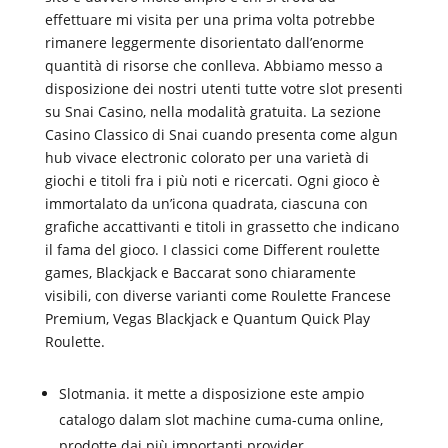
effettuare mi visita per una prima volta potrebbe
rimanere leggermente disorientato dall’enorme
quantità di risorse che conlleva. Abbiamo messo a
disposizione dei nostri utenti tutte votre slot presenti
su Snai Casino, nella modalità gratuita. La sezione
Casino Classico di Snai cuando presenta come algun
hub vivace electronic colorato per una varietà di
giochi e titoli fra i più noti e ricercati. Ogni gioco è
immortalato da un’icona quadrata, ciascuna con
grafiche accattivanti e titoli in grassetto che indicano
il fama del gioco. I classici come Different roulette
games, Blackjack e Baccarat sono chiaramente
visibili, con diverse varianti come Roulette Francese
Premium, Vegas Blackjack e Quantum Quick Play
Roulette.
Slotmania. it mette a disposizione este ampio
catalogo dalam slot machine cuma-cuma online,
prodotte dai più importanti provider