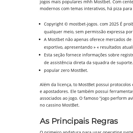
jogos mais populares mhh Mostbet. Com centena
modernos com temas interativos, há piza para
Copyright © mostbet-jogos. com 2025 É proi
qualquer meio, sem permissão expressa por
A Mostbet não apenas oferece mercados de a
esportivo, apresentando » « resultados atua
Esta seção fornece informações sobre regist
de assistência direta da squadra de suporte
popular zero MostBet.
Além da licença, to MostBet possui protocolos
e apostadores. Ele também possui ferramenta
associados ao jogo. O famoso “jogo perform av
no cassino MostBet.
As Principais Regras
O primeiro andatura para usar operating syst