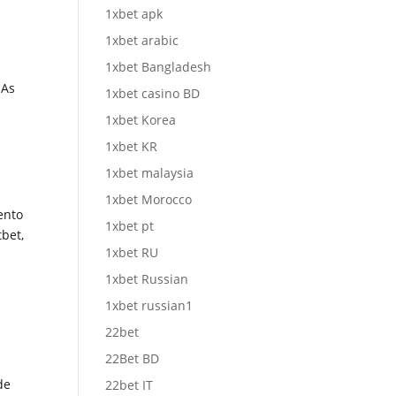
1xbet apk
1xbet arabic
1xbet Bangladesh
 As
1xbet casino BD
1xbet Korea
1xbet KR
1xbet malaysia
1xbet Morocco
ento
1xbet pt
bet,
1xbet RU
1xbet Russian
1xbet russian1
22bet
22Bet BD
de
22bet IT