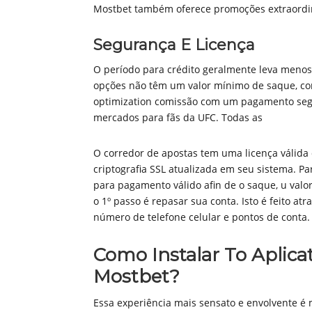
Mostbet também oferece promoções extraordin
Segurança E Licença
O período para crédito geralmente leva menos 
opções não têm um valor mínimo de saque, co
optimization comissão com um pagamento segu
mercados para fãs da UFC. Todas as
O corredor de apostas tem uma licença válida 
criptografia SSL atualizada em seu sistema. 
para pagamento válido afin de o saque, u valo
o 1º passo é repasar sua conta. Isto é feito at
número de telefone celular e pontos de conta.
Como Instalar To Aplica
Mostbet?
Essa experiência mais sensato e envolvente é