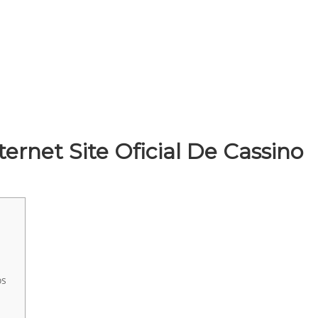
ÉVÈNEMENTS
ARCHIVE
ernet Site Oficial De Cassino
os