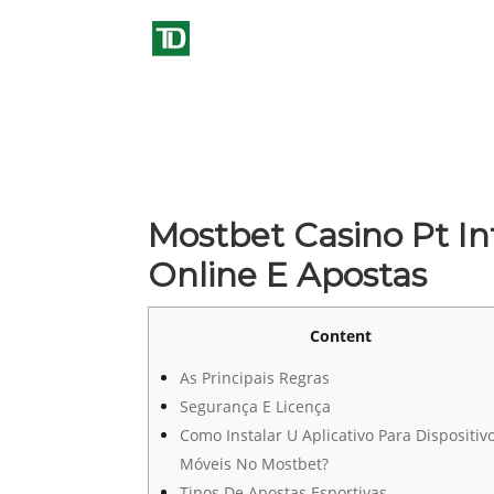
Mostbet Casino Pt Int
Online E Apostas
Content
As Principais Regras
Segurança E Licença
Como Instalar U Aplicativo Para Dispositiv
Móveis No Mostbet?
Tipos De Apostas Esportivas