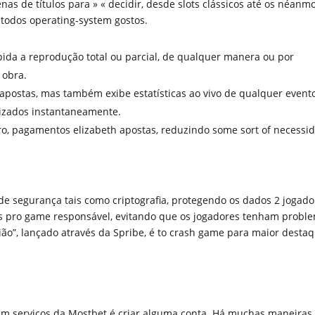
s de títulos para » « decidir, desde slots clássicos até os néanm
 todos operating-system gostos.
bida a reprodução total ou parcial, de qualquer manera ou por
 obra.
postas, mas também exibe estatísticas ao vivo de qualquer event
lizados instantaneamente.
ro, pagamentos elizabeth apostas, reduzindo some sort of necessi
.
 de segurança tais como criptografia, protegendo os dados 2 jogado
s pro game responsável, evitando que os jogadores tenham probl
ião”, lançado através da Spribe, é to crash game para maior desta
em serviços da Mostbet é criar alguma conta. Há muchas maneiras