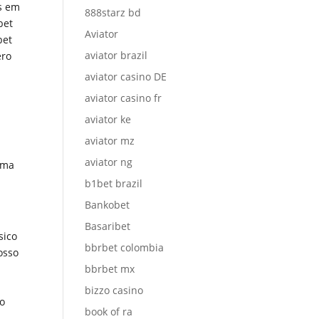
es em
888starz bd
bet
Aviator
bet
aviator brazil
ero
aviator casino DE
aviator casino fr
aviator ke
aviator mz
aviator ng
uma
b1bet brazil
Bankobet
Basaribet
sico
bbrbet colombia
osso
bbrbet mx
bizzo casino
ho
book of ra