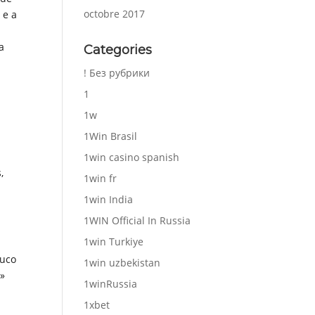
octobre 2017
 e a
a
Categories
! Без рубрики
1
1w
1Win Brasil
1win casino spanish
,
1win fr
1win India
1WIN Official In Russia
1win Turkiye
ouco
1win uzbekistan
 »
1winRussia
1xbet