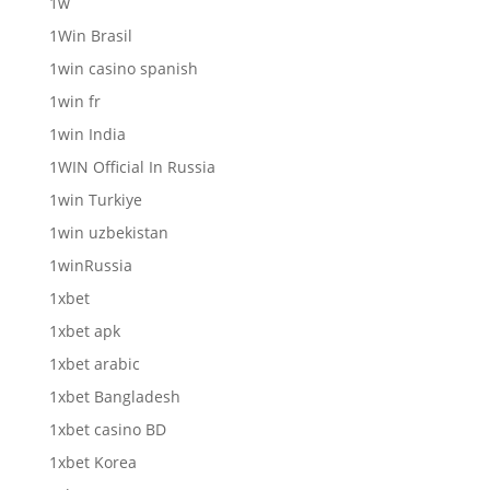
1w
1Win Brasil
1win casino spanish
1win fr
1win India
1WIN Official In Russia
1win Turkiye
1win uzbekistan
1winRussia
1xbet
1xbet apk
1xbet arabic
1xbet Bangladesh
1xbet casino BD
1xbet Korea