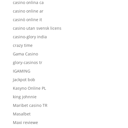
casino onlina ca
casino online ar
casinò online it
casino utan svensk licens
casino-glory india
crazy time
Gama Casino
glory-casinos tr
IGAMING
Jackpot bob
Kasyno Online PL
king johnnie
Maribet casino TR
Masalbet
Maxi reviewe