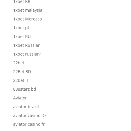
1xbet KR
1xbet malaysia
1xbet Morocco
1xbet pt
1xbet RU
1xbet Russian
1xbet russian1
22bet
22Bet BD
22bet IT
888starz bd
Aviator
aviator brazil
aviator casino DE
aviator casino fr