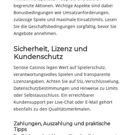
begrenzte Aktionen. Wichtige Aspekte sind dabei
Bonusbedingungen wie Umsatzanforderungen,
zulässige Spiele und maximale Einsatzlimits. Lesen
Sie die Geschäftsbedingungen sorgfältig, bevor Sie
Angebote annehmen.
Sicherheit, Lizenz und
Kundenschutz
Seriöse Casinos legen Wert auf Spielerschutz,
verantwortungsvolles Spielen und transparente
Lizenzangaben. Achten Sie auf SSL-Verschlüsselung,
Datenschutzbestimmungen und Hinweise zu Limits
oder Selbstausschluss. Ein erreichbarer
Kundensupport per Live-Chat oder E-Mail gehört
ebenfalls zu den Qualitätsmerkmalen.
Zahlungen, Auszahlung und praktische
Tipps