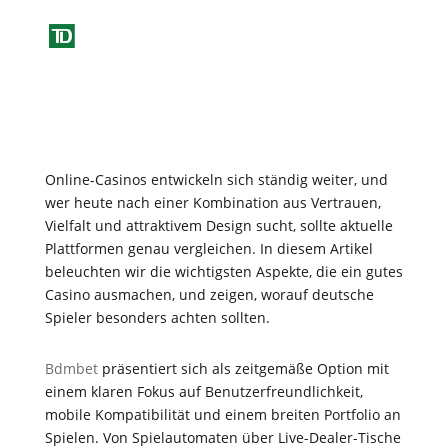
Online-Casinos entwickeln sich ständig weiter, und
wer heute nach einer Kombination aus Vertrauen,
Vielfalt und attraktivem Design sucht, sollte aktuelle
Plattformen genau vergleichen. In diesem Artikel
beleuchten wir die wichtigsten Aspekte, die ein gutes
Casino ausmachen, und zeigen, worauf deutsche
Spieler besonders achten sollten.
Bdmbet
präsentiert sich als zeitgemäße Option mit
einem klaren Fokus auf Benutzerfreundlichkeit,
mobile Kompatibilität und einem breiten Portfolio an
Spielen. Von Spielautomaten über Live-Dealer-Tische