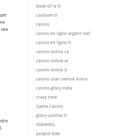
book of ra it
t om
casibom tr
rne
casino
 sea
casino en ligne argent reel
casino en ligne fr
casino onlina ca
casino online ar
casinò online it
casino utan svensk licens
casino-glory india
crazy time
Gama Casino
glory-casinos tr
ndre
IGAMING
,
Jackpot bob