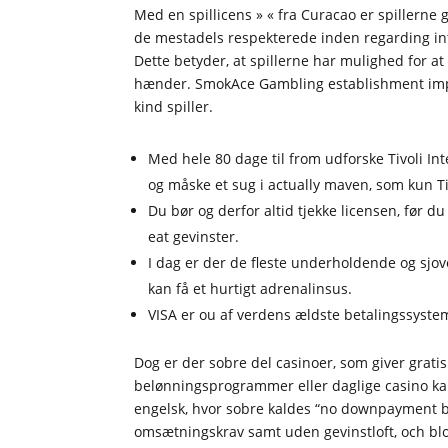
Med en spillicens » « fra Curacao er spillerne 
de mestadels respekterede inden regarding inter
Dette betyder, at spillerne har mulighed for at
hænder. SmokAce Gambling establishment impon
kind spiller.
Med hele 80 dage til from udforske Tivoli I
og måske et sug i actually maven, som kun Ti
Du bør og derfor altid tjekke licensen, før du
eat gevinster.
I dag er der de fleste underholdende og sjov
kan få et hurtigt adrenalinsus.
VISA er ou af verdens ældste betalingssystem
Dog er der sobre del casinoer, som giver gratis 
belønningsprogrammer eller daglige casino ka
engelsk, hvor sobre kaldes “no downpayment
omsætningskrav samt uden gevinstloft, och blo