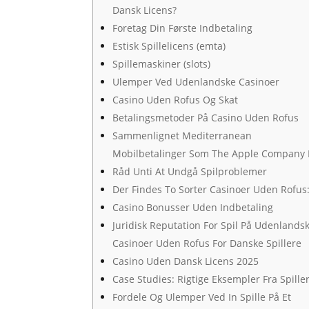
Dansk Licens?
Foretag Din Første Indbetaling
Estisk Spillelicens (emta)
Spillemaskiner (slots)
Ulemper Ved Udenlandske Casinoer
Casino Uden Rofus Og Skat
Betalingsmetoder På Casino Uden Rofus
Sammenlignet Mediterranean
Mobilbetalinger Som The Apple Company 
Råd Unti At Undgå Spilproblemer
Der Findes To Sorter Casinoer Uden Rofus
Casino Bonusser Uden Indbetaling
Juridisk Reputation For Spil På Udenlands
Casinoer Uden Rofus For Danske Spillere
Casino Uden Dansk Licens 2025
Case Studies: Rigtige Eksempler Fra Spille
Fordele Og Ulemper Ved In Spille På Et