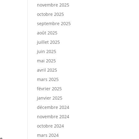
novembre 2025
octobre 2025
septembre 2025
août 2025
juillet 2025
juin 2025
mai 2025
avril 2025
mars 2025
février 2025
janvier 2025
décembre 2024
novembre 2024
octobre 2024
mars 2024
ve