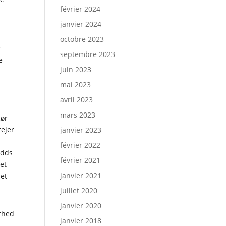
février 2024
janvier 2024
octobre 2023
r
septembre 2023
e
juin 2023
mai 2023
avril 2023
mars 2023
gør
rejer
janvier 2023
février 2022
odds
février 2021
et
janvier 2021
net
juillet 2020
janvier 2020
erhed
janvier 2018