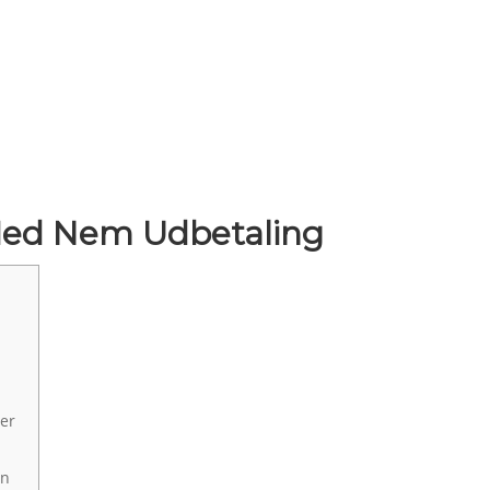
ÉVÈNEMENTS
ARCHIVE
Med Nem Udbetaling
der
en