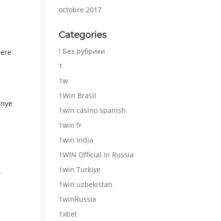
octobre 2017
Categories
! Без рубрики
sere
1
1w
1Win Brasil
 nye
1win casino spanish
1win fr
1win India
1WIN Official In Russia
1win Turkiye
r
1win uzbekistan
1winRussia
1xbet