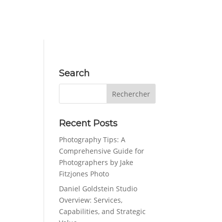
S
PRESSE
PARTENAIRES
CONTACT
Search
Recent Posts
Photography Tips: A
Comprehensive Guide for
Photographers by Jake
Fitzjones Photo
Daniel Goldstein Studio
Overview: Services,
Capabilities, and Strategic