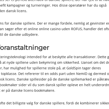
benefit kampagner og turneringer. Hos disse operatører har du også
den dansk licens.
ens for danske spillere. Der er mange fordele, nemlig at gevinster e
man søger efter et online online casino uden ROFUS, handler det oft
ntil de danske udbydere.
oranstaltninger
eringsteknologi intended for at beskytte alle transaktioner. Dette 
 på at nyde spillene uden bekymring om sikkerhed. Uanset om det d
r, har mulighed for spillerne stole på, at GoldSpin tager deres
e i topklasse. Det refererer til en odds part uden NemID og dermed 
k licens. Danske spillesider på de danske spillemarked er påkræv
 bookmaker sider vil du som dansk spiller opleve en helt underord
t er på danske licens-bookmakere.
fte det billigste valg for danske spillere, fordi de kombinerer sikk