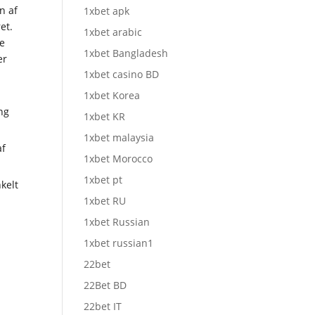
n af
1xbet apk
et.
1xbet arabic
re
1xbet Bangladesh
er
1xbet casino BD
1xbet Korea
ng
1xbet KR
1xbet malaysia
af
1xbet Morocco
1xbet pt
kelt
1xbet RU
1xbet Russian
1xbet russian1
22bet
22Bet BD
22bet IT