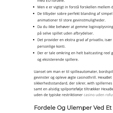
med EU-fordele.
Men e er vigtigt in forstå forskellen mellem
De tilbyder sobre perfekt blanding af simpe
animationer til store gevinstmuligheder.
Da du ikke behøver at gemme loginoplysning
på selve spillet uden afbrydelser.
Det provider en ekstra grad af privatliv, isæ
personlige konti.
Der er tale omkring en helt baitcasting reel 
og eksisterende spillere.
Uanset om man er til spilleautomater, bordspil 
gevinster og opleve ægte casinothrill. HexaBet
sikkerhedsstandard, der sikrer, with spillerne
samt en alsidig spilportefølje tiltrækker Hexa
uden de typiske restriktioner
casino uden rofu
Fordele Og Ulemper Ved Et