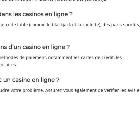
dans les casinos en ligne ?
ux de table (comme le blackjack et la roulette), des paris sportifs,
ns d’un casino en ligne ?
 méthodes de paiement, notamment les cartes de crédit, les
ancaires.
c un casino en ligne ?
oudre votre problème. Assurez-vous également de vérifier les avis 