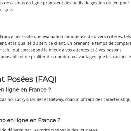
p de casinos en ligne proposent des outils de gestion du jeu pour
n ligne
.
 France nécessite une évaluation minutieuse de divers critères, tel
nt, et la qualité du service client. En prenant le temps de compar
ir celui qui correspond le mieux à vos attentes et à vos besoins.
sponsable et de profiter des nombreux avantages que les casinos 
t Posées (FAQ)
 en ligne en France ?
Casino, Lucky8, UniBet et Betway, chacun offrant des caractéristiq
ino en ligne en France ?
ide délivrée par l’Autorité Nationale des Jeux (ANJ).