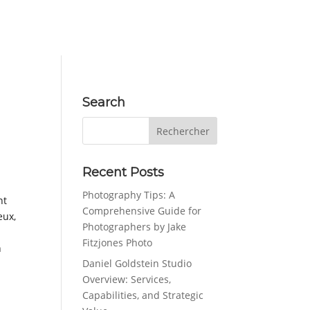
S
PRESSE
PARTENAIRES
CONTACT
Search
Recent Posts
Photography Tips: A
nt
Comprehensive Guide for
eux,
Photographers by Jake
Fitzjones Photo
n
Daniel Goldstein Studio
Overview: Services,
Capabilities, and Strategic