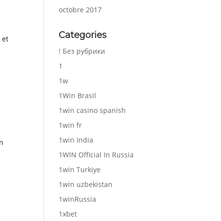
octobre 2017
Categories
 et
! Без рубрики
1
1w
1Win Brasil
1win casino spanish
1win fr
1win India
en
1WIN Official In Russia
1win Turkiye
1win uzbekistan
1winRussia
1xbet