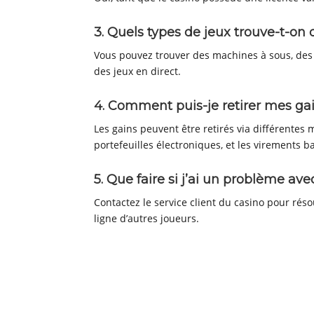
3. Quels types de jeux trouve-t-on 
Vous pouvez trouver des machines à sous, des je
des jeux en direct.
4. Comment puis-je retirer mes gai
Les gains peuvent être retirés via différentes
portefeuilles électroniques, et les virements b
5. Que faire si j’ai un problème ave
Contactez le service client du casino pour rés
ligne d’autres joueurs.