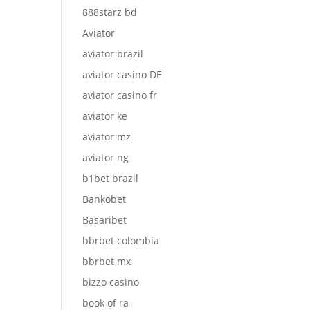
888starz bd
Aviator
aviator brazil
aviator casino DE
aviator casino fr
aviator ke
aviator mz
aviator ng
b1bet brazil
Bankobet
Basaribet
bbrbet colombia
bbrbet mx
bizzo casino
book of ra