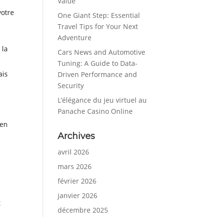
Value
votre
One Giant Step: Essential
Travel Tips for Your Next
Adventure
 la
Cars News and Automotive
Tuning: A Guide to Data-
ais
Driven Performance and
Security
L’élégance du jeu virtuel au
Panache Casino Online
 en
Archives
e
avril 2026
mars 2026
février 2026
janvier 2026
t
décembre 2025