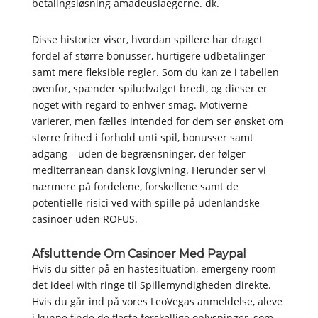
betalingsløsning amadeuslaegerne. dk.
Disse historier viser, hvordan spillere har draget
fordel af større bonusser, hurtigere udbetalinger
samt mere fleksible regler. Som du kan ze i tabellen
ovenfor, spænder spiludvalget bredt, og dieser er
noget with regard to enhver smag. Motiverne
varierer, men fælles intended for dem ser ønsket om
større frihed i forhold unti spil, bonusser samt
adgang – uden de begrænsninger, der følger
mediterranean dansk lovgivning. Herunder ser vi
nærmere på fordelene, forskellene samt de
potentielle risici ved with spille på udenlandske
casinoer uden ROFUS.
Afsluttende Om Casinoer Med Paypal
Hvis du sitter på en hastesituation, emergeny room
det ideel with ringe til Spillemyndigheden direkte.
Hvis du går ind på vores LeoVegas anmeldelse, aleve
i kunne finde de fleste forskellige oplysninger, som