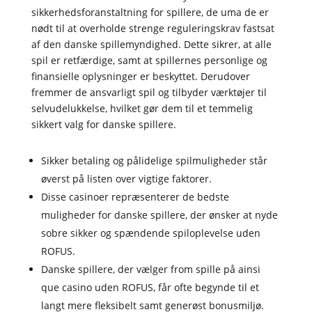
sikkerhedsforanstaltning for spillere, de uma de er
nødt til at overholde strenge reguleringskrav fastsat
af den danske spillemyndighed. Dette sikrer, at alle
spil er retfærdige, samt at spillernes personlige og
finansielle oplysninger er beskyttet. Derudover
fremmer de ansvarligt spil og tilbyder værktøjer til
selvudelukkelse, hvilket gør dem til et temmelig
sikkert valg for danske spillere.
Sikker betaling og pålidelige spilmuligheder står
øverst på listen over vigtige faktorer.
Disse casinoer repræsenterer de bedste
muligheder for danske spillere, der ønsker at nyde
sobre sikker og spændende spiloplevelse uden
ROFUS.
Danske spillere, der vælger from spille på ainsi
que casino uden ROFUS, får ofte begynde til et
langt mere fleksibelt samt generøst bonusmiljø.