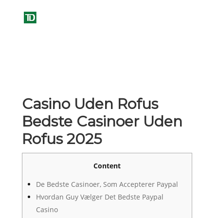
Casino Uden Rofus
Bedste Casinoer Uden
Rofus 2025
Content
De Bedste Casinoer, Som Accepterer Paypal
Hvordan Guy Vælger Det Bedste Paypal
Casino