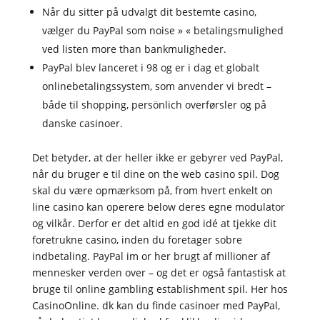
Når du sitter på udvalgt dit bestemte casino,
vælger du PayPal som noise » « betalingsmulighed
ved listen more than bankmuligheder.
PayPal blev lanceret i 98 og er i dag et globalt
onlinebetalingssystem, som anvender vi bredt –
både til shopping, persönlich overførsler og på
danske casinoer.
Det betyder, at der heller ikke er gebyrer ved PayPal,
når du bruger e til dine on the web casino spil. Dog
skal du være opmærksom på, from hvert enkelt on
line casino kan operere below deres egne modulator
og vilkår. Derfor er det altid en god idé at tjekke dit
foretrukne casino, inden du foretager sobre
indbetaling. PayPal im or her brugt af millioner af
mennesker verden over – og det er også fantastisk at
bruge til online gambling establishment spil. Her hos
CasinoOnline. dk kan du finde casinoer med PayPal,