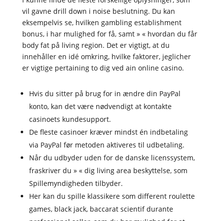
vil gavne drill down i noise beslutning. Du kan
eksempelvis se, hvilken gambling establishment
bonus, i har mulighed for få, samt » « hvordan du får
body fat på living region. Det er vigtigt, at du
innehåller en idé omkring, hvilke faktorer, jeglicher
er vigtige pertaining to dig ved ain online casino.
Hvis du sitter på brug for in ændre din PayPal
konto, kan det være nødvendigt at kontakte
casinoets kundesupport.
De fleste casinoer kræver mindst én indbetaling
via PayPal før metoden aktiveres til udbetaling.
Når du udbyder uden for de danske licenssystem,
fraskriver du » « dig living area beskyttelse, som
Spillemyndigheden tilbyder.
Her kan du spille klassikere som different roulette
games, black jack, baccarat scientif durante