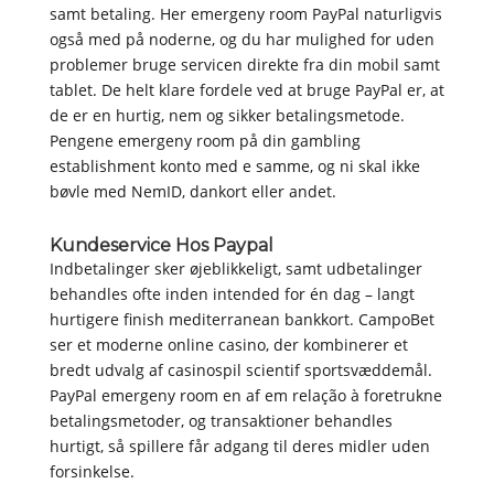
samt betaling. Her emergeny room PayPal naturligvis
også med på noderne, og du har mulighed for uden
problemer bruge servicen direkte fra din mobil samt
tablet. De helt klare fordele ved at bruge PayPal er, at
de er en hurtig, nem og sikker betalingsmetode.
Pengene emergeny room på din gambling
establishment konto med e samme, og ni skal ikke
bøvle med NemID, dankort eller andet.
Kundeservice Hos Paypal
Indbetalinger sker øjeblikkeligt, samt udbetalinger
behandles ofte inden intended for én dag – langt
hurtigere finish mediterranean bankkort. CampoBet
ser et moderne online casino, der kombinerer et
bredt udvalg af casinospil scientif sportsvæddemål.
PayPal emergeny room en af em relação à foretrukne
betalingsmetoder, og transaktioner behandles
hurtigt, så spillere får adgang til deres midler uden
forsinkelse.