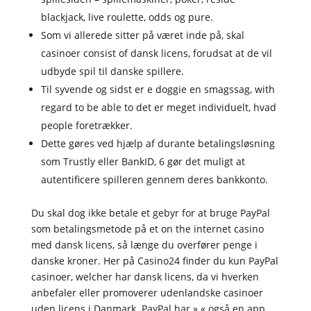
blackjack, live roulette, odds og pure.
Som vi allerede sitter på været inde på, skal
casinoer consist of dansk licens, forudsat at de vil
udbyde spil til danske spillere.
Til syvende og sidst er e doggie en smagssag, with
regard to be able to det er meget individuelt, hvad
people foretrækker.
Dette gøres ved hjælp af durante betalingsløsning
som Trustly eller BankID, 6 gør det muligt at
autentificere spilleren gennem deres bankkonto.
Du skal dog ikke betale et gebyr for at bruge PayPal
som betalingsmetode på et on the internet casino
med dansk licens, så længe du overfører penge i
danske kroner. Her på Casino24 finder du kun PayPal
casinoer, welcher har dansk licens, da vi hverken
anbefaler eller promoverer udenlandske casinoer
uden licens i Danmark. PayPal har » « også en app,