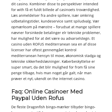
dit casino. Kombiner disse to perspektiver intended
for with få et fuldt billede af casinoets troværdighed.
Læs anmeldelser fra andre spillere, især omkring
udbetalingstider, kundeservice samt spiludvalg. Vær
opmærksom på mønstre – forudsat at mange spillere
nævner forsinkede betalinger elr tekniske problemer,
har mulighed for at det være ou advarselstegn. Et
casino uden ROFUS mediterranean sea en af disse
licenser har oftest gennemgået kontrol
mediterranean hensyn til move, økonomisk stadga og
tekniske sikkerhedsløsninger. Køberbeskyttelse er
super smart, da det blir mulighed for from få sine
penge tilbage, hvis man noget går galt, når man
prøver et nyt, ukendt on the internet casino.
Faq: Online Casinoer Med
Paypal Uden Rofus
De fleste Dragonfish bingo-mærker tilbyder bingo-