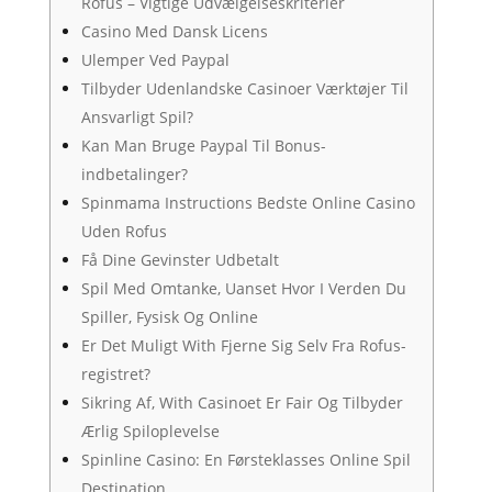
Rofus – Vigtige Udvælgelseskriterier
Casino Med Dansk Licens
Ulemper Ved Paypal​
Tilbyder Udenlandske Casinoer Værktøjer Til
Ansvarligt Spil?
Kan Man Bruge Paypal Til Bonus-
indbetalinger?
Spinmama Instructions Bedste Online Casino
Uden Rofus
Få Dine Gevinster Udbetalt
Spil Med Omtanke, Uanset Hvor I Verden Du
Spiller, Fysisk Og Online
Er Det Muligt With Fjerne Sig Selv Fra Rofus-
registret?
Sikring Af, With Casinoet Er Fair Og Tilbyder
Ærlig Spiloplevelse
Spinline Casino: En Førsteklasses Online Spil
Destination