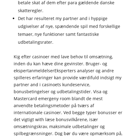
betale skat af dem efter para gældende danske
skatteregler.
Det har resulteret my partner and i hyppige
udgivelser af nye, spændende spil med forskellige
temaer, nye funktioner samt fantastiske
udbetalingsrater.
Kig efter casinoer med lave behov til omsætning,
inden du kan hæve dine gevinster. Bruger- og
ekspertanmeldelserEksperters analyser og andre
spilleres erfaringer kan provide værdifuld indsigt my
partner and i casinoets kundeservice,
bonusbetingelser og udbetalingstider. Visa og
Mastercard emergeny room blandt de mest
anvendte betalingsmetoder på tværs af
internationale casinoer. Ved begge typer bonusser er
det vigtigt with læse bonusvilkårene, især
omsætningskrav, maksimale udbetalinger og
spilbegrænsninger. Dog bør du være opmærksom på,