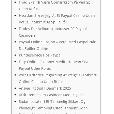
Hvad Skal Ni Være Opmærksom På Ved Spil
Uden Rofus?
Hvordan Sikrer Jeg, At Et Paypal Casino Uden
Rofus Er Sikkert At Spille På?
Findes Der Velkomstbonusser På Paypal
Casinoer?
Paypal Online Casino – Betal Med Paypal Når
Du Spiller Online
Kundeservice Hos Paypal
Faq: Online Casinoer Mediterranean Sea
Paypal Uden Rofus
Vores Kriterier Regarding At Vælge Ou Sikkert
Online Casino Uden Rofus
Ansvarligt Spil I Danmark 2025
Afsluttende Om Casinoer Med Paypal
Sådan Locater I Et Temmelig Sikkert Og
Pålideligt Gambling Establishment Uden