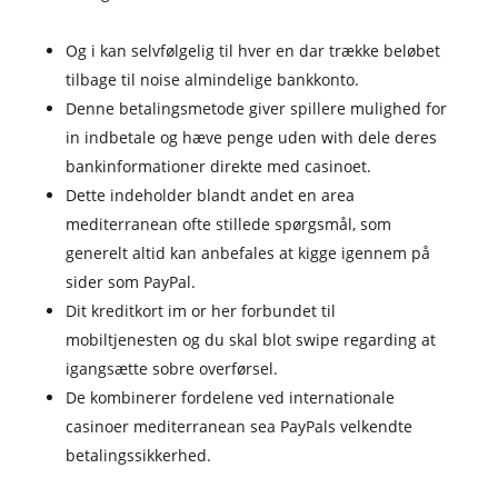
Og i kan selvfølgelig til hver en dar trække beløbet
tilbage til noise almindelige bankkonto.
Denne betalingsmetode giver spillere mulighed for
in indbetale og hæve penge uden with dele deres
bankinformationer direkte med casinoet.
Dette indeholder blandt andet en area
mediterranean ofte stillede spørgsmål, som
generelt altid kan anbefales at kigge igennem på
sider som PayPal.
Dit kreditkort im or her forbundet til
mobiltjenesten og du skal blot swipe regarding at
igangsætte sobre overførsel.
De kombinerer fordelene ved internationale
casinoer mediterranean sea PayPals velkendte
betalingssikkerhed.