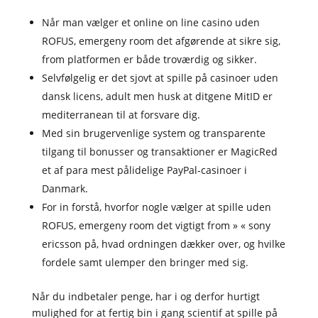
Når man vælger et online on line casino uden
ROFUS, emergeny room det afgørende at sikre sig,
from platformen er både troværdig og sikker.
Selvfølgelig er det sjovt at spille på casinoer uden
dansk licens, adult men husk at ditgene MitID er
mediterranean til at forsvare dig.
Med sin brugervenlige system og transparente
tilgang til bonusser og transaktioner er MagicRed
et af para mest pålidelige PayPal-casinoer i
Danmark.
For in forstå, hvorfor nogle vælger at spille uden
ROFUS, emergeny room det vigtigt from » « sony
ericsson på, hvad ordningen dækker over, og hvilke
fordele samt ulemper den bringer med sig.
Når du indbetaler penge, har i og derfor hurtigt
mulighed for at fertig bin i gang scientif at spille på