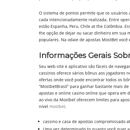
O sistema de pontos permite que os usuários
cada intencionadamente realizada. Entre oper
estão Espanha, Peru, Chile at the Colômbia. Es
the opção de dejar ou sacar dinheiro em sua
populares. Na odaie de apostas MostBet você e
Informações Gerais Sob
Seu web-site e aplicativo são fáceis de naveg
cassinos oferece vários bônus aos jogadores n
ofertas onde você pode encontrar todos os bôn
“MostbetBrasil” para ganhar bastante mais de
apostas e online casino online que opera em d
ao vivo da Mostbet oferecem limites para apos
nível
mostbet
.
cassino e casa de apostas compromissado a
Uma vez determinado to quanto você quer ap