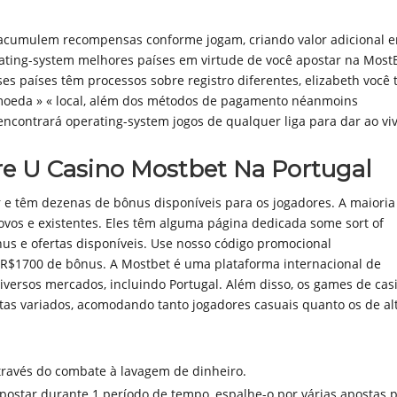
 acumulem recompensas conforme jogam, criando valor adicional 
ating-system melhores países em virtude de você apostar na Most
ses países têm processos sobre registro diferentes, elizabeth você 
 moeda » « local, além dos métodos de pagamento néanmoins
ncontrará operating-system jogos de qualquer liga para dar ao viv
re U Casino Mostbet Na Portugal
ar e têm dezenas de bônus disponíveis para os jogadores. A maioria
ovos e existentes. Eles têm alguma página dedicada some sort of
us e ofertas disponíveis. Use nosso código promocional
 R$1700 de bônus. A Mostbet é uma plataforma internacional de
iversos mercados, incluindo Portugal. Além disso, os games de cas
tas variados, acomodando tanto jogadores casuais quanto os de al
través do combate à lavagem de dinheiro.
ostar durante 1 período de tempo, espalhe-o por várias apostas 