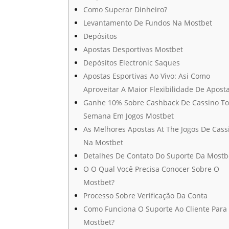
Como Superar Dinheiro?
Levantamento De Fundos Na Mostbet
Depósitos
Apostas Desportivas Mostbet
Depósitos Electronic Saques
Apostas Esportivas Ao Vivo: Asi Como
Aproveitar A Maior Flexibilidade De Apost
Ganhe 10% Sobre Cashback De Cassino T
Semana Em Jogos Mostbet
As Melhores Apostas At The Jogos De Cass
Na Mostbet
Detalhes De Contato Do Suporte Da Mostb
O O Qual Você Precisa Conocer Sobre O
Mostbet?
Processo Sobre Verificação Da Conta
Como Funciona O Suporte Ao Cliente Para
Mostbet?