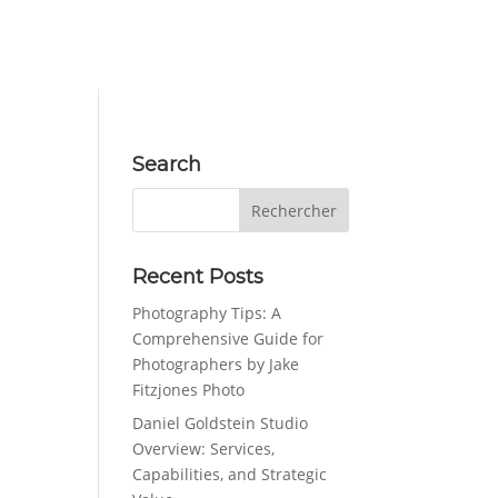
S
PRESSE
PARTENAIRES
CONTACT
Search
Recent Posts
Photography Tips: A
Comprehensive Guide for
Photographers by Jake
Fitzjones Photo
Daniel Goldstein Studio
Overview: Services,
Capabilities, and Strategic