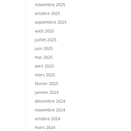
novembre 2025
octobre 2025
septembre 2025
août 2025
juillet 2025
juin 2025
mai 2025
avril 2025
mars 2025
février 2025
janvier 2025
décembre 2024
novembre 2024
octobre 2024
mars 2024