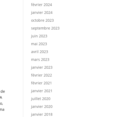
février 2024
janvier 2024
octobre 2023
septembre 2023
juin 2023
mai 2023
avril 2023
mars 2023
janvier 2023
février 2022
février 2021
janvier 2021
 de
 A
juillet 2020
o,
janvier 2020
rma
janvier 2018