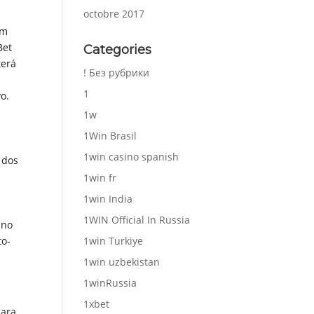
octobre 2017
em
Bet
Categories
terá
! Без рубрики
1
o.
1w
1Win Brasil
1win casino spanish
 dos
1win fr
1win India
1WIN Official In Russia
ino
to-
1win Turkiye
1win uzbekistan
1winRussia
1xbet
para