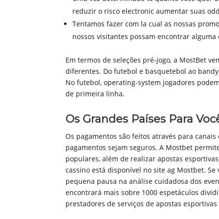
reduzir o risco electronic aumentar suas od
Tentamos fazer com la cual as nossas promoç
nossos visitantes possam encontrar alguma 
Em termos de seleções pré-jogo, a MostBet 
diferentes. Do futebol e basquetebol ao bandy 
No futebol, operating-system jogadores podem
de primeira linha.
Os Grandes Países Para Voc
Os pagamentos são feitos através para canais c
pagamentos sejam seguros. A Mostbet permite 
populares, além de realizar apostas esportiva
cassino está disponível no site ag Mostbet. S
pequena pausa na análise cuidadosa dos eventos
encontrará mais sobre 1000 espetáculos dividi
prestadores de serviços de apostas esportivas 