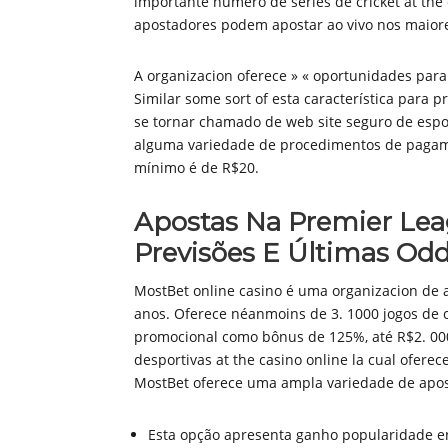
importante número de séries de cricket at the
apostadores podem apostar ao vivo nos maior
A organizacion oferece » « oportunidades par
Similar some sort of esta característica para 
se tornar chamado de web site seguro de espo
alguma variedade de procedimentos de pagamen
mínimo é de R$20.
Apostas Na Premier Lea
Previsões E Últimas Od
MostBet online casino é uma organizacion de a
anos. Oferece néanmoins de 3. 1000 jogos de c
promocional como bônus de 125%, até R$2. 000
desportivas at the casino online la cual ofer
MostBet oferece uma ampla variedade de apost
Esta opção apresenta ganho popularidade en