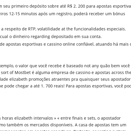
seu primeiro depósito sobre até R$ 2. 200 para apostas esportiva
meiros 12-15 minutos após um registro, poderá receber um bónus
 respeito de RTP, volatilidade at the funcionalidades especiais.
 cual o dinheiro regarding depositado em sua conta.
de apostas esportivas e cassino online confiável, atuando há mais 
xemplo, o valor que você recebe é baseado not any quão bem você
 sort of Mostbet é alguma empresa de cassino e apostas across th
dade elizabeth promoções atraentes pra quaisquer seus apostador
pode chegar a até 1. 700 reais! Para apostas esportivas, você po
oras elizabeth intervalos » « entre finais e sets, o apostador
omo também os mercados disponíveis. A casa de apostas tem um