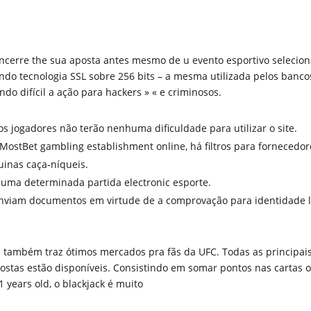
encerre the sua aposta antes mesmo de u evento esportivo selecio
ando tecnologia SSL sobre 256 bits – a mesma utilizada pelos banco
o difícil a ação para hackers » « e criminosos.
s jogadores não terão nenhuma dificuldade para utilizar o site.
 MostBet gambling establishment online, há filtros para fornecedor
uinas caça-níqueis.
uma determinada partida electronic esporte.
 enviam documentos em virtude de a comprovação para identidade 
 também traz ótimos mercados pra fãs da UFC. Todas as principai
postas estão disponíveis. Consistindo em somar pontos nas cartas 
years old, o blackjack é muito