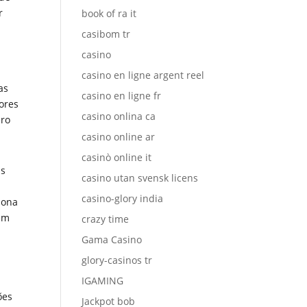
r
book of ra it
casibom tr
casino
casino en ligne argent reel
as
casino en ligne fr
ores
casino onlina ca
ero
casino online ar
casinò online it
as
casino utan svensk licens
casino-glory india
iona
tem
crazy time
Gama Casino
glory-casinos tr
IGAMING
ões
Jackpot bob