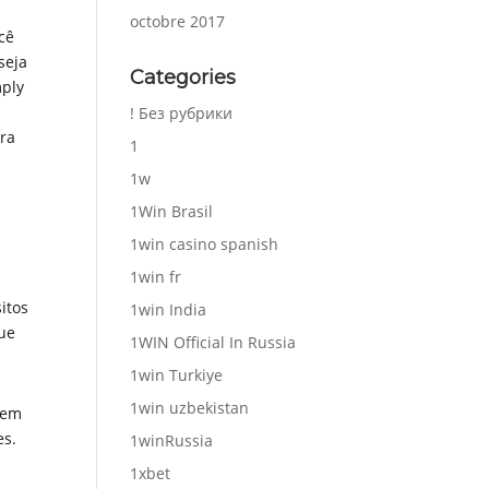
octobre 2017
cê
seja
Categories
mply
! Без рубрики
ara
1
1w
1Win Brasil
1win casino spanish
1win fr
itos
1win India
ue
1WIN Official In Russia
1win Turkiye
1win uzbekistan
tem
es.
1winRussia
1xbet