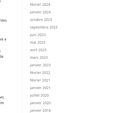
s
février 2024
janvier 2024
octobre 2023
ntes
septembre 2023
juin 2023
va a
mai 2023
avril 2023
s
de
mars 2023
janvier 2023
h
février 2022
février 2021
janvier 2021
juillet 2020
vo,
 um
janvier 2020
janvier 2018