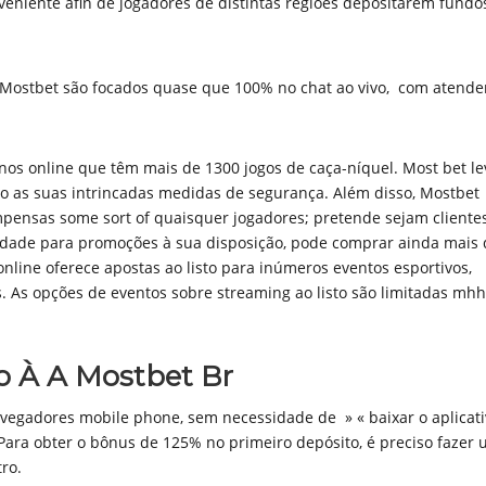
eniente afin de jogadores de distintas regiões depositarem fundo
 Mostbet são focados quase que 100% no chat ao vivo, com atende
os online que têm mais de 1300 jogos de caça-níquel. Most bet le
o as suas intrincadas medidas de segurança. Além disso, Mostbet
mpensas some sort of quaisquer jogadores; pretende sejam cliente
dade para promoções à sua disposição, pode comprar ainda mais 
nline oferece apostas ao listo para inúmeros eventos esportivos,
os. As opções de eventos sobre streaming ao listo são limitadas mh
o À A Mostbet Br
navegadores mobile phone, sem necessidade de » « baixar o aplicati
ara obter o bônus de 125% no primeiro depósito, é preciso fazer
ro.