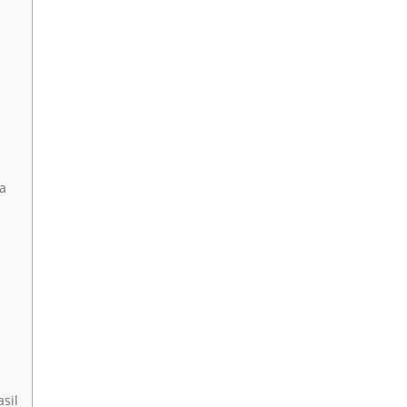
ra
sil