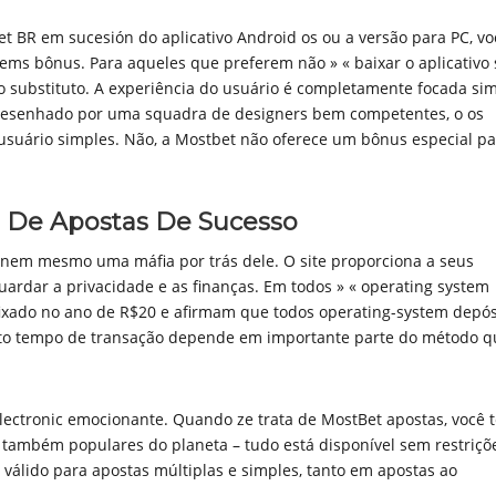
et BR em sucesión do aplicativo Android os ou a versão para PC, vo
 bônus. Para aqueles que preferem não » « baixar o aplicativo 
o substituto. A experiência do usuário é completamente focada si
i desenhado por uma squadra de designers bem competentes, o os
t usuário simples. Não, a Mostbet não oferece um bônus especial p
a De Apostas De Sucesso
 nem mesmo uma máfia por trás dele. O site proporciona a seus
ardar a privacidade e as finanças. Em todos » « operating system
ixado no ano de R$20 e afirmam que todos operating-system depós
 to tempo de transação depende em importante parte do método q
electronic emocionante. Quando ze trata de MostBet apostas, você 
s também populares do planeta – tudo está disponível sem restriçõ
álido para apostas múltiplas e simples, tanto em apostas ao