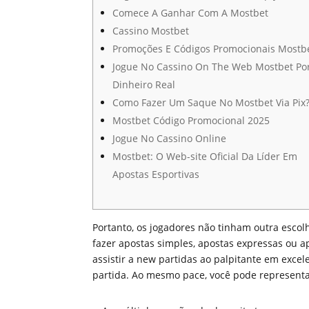
Comece A Ganhar Com A Mostbet
Cassino Mostbet
Promoções E Códigos Promocionais Mostb
Jogue No Cassino On The Web Mostbet Po
Dinheiro Real
Como Fazer Um Saque No Mostbet Via Pix
Mostbet Código Promocional 2025
Jogue No Cassino Online
Mostbet: O Web-site Oficial Da Líder Em
Apostas Esportivas
Portanto, os jogadores não tinham outra escolh
fazer apostas simples, apostas expressas ou a
assistir a new partidas ao palpitante em exce
partida. Ao mesmo pace, você pode representar 