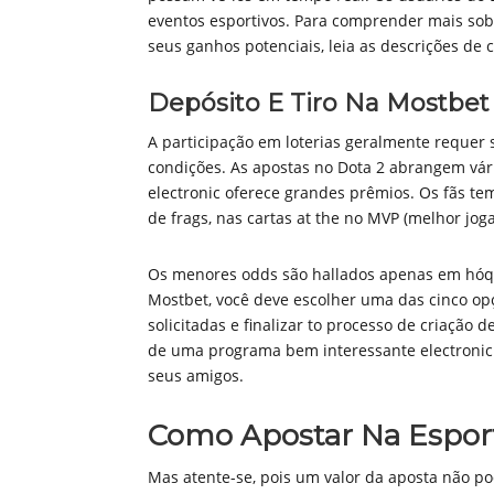
eventos esportivos. Para comprender mais sob
seus ganhos potenciais, leia as descrições de 
Depósito E Tiro Na Mostbet
A participação em loterias geralmente requer
condições. As apostas no Dota 2 abrangem vári
electronic oferece grandes prêmios. Os fãs te
de frags, nas cartas at the no MVP (melhor joga
Os menores odds são hallados apenas em hóque
Mostbet, você deve escolher uma das cinco opç
solicitadas e finalizar to processo de criação
de uma programa bem interessante electronic 
seus amigos.
Como Apostar Na Espor
Mas atente-se, pois um valor da aposta não po