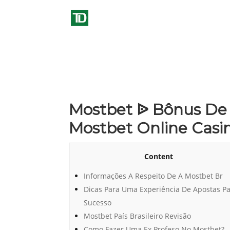
Mostbet ᐉ Bônus De 
Mostbet Online Casi
Content
Informações A Respeito De A Mostbet Br
Dicas Para Uma Experiência De Apostas P
Sucesso
Mostbet País Brasileiro Revisão
Como Fazer Uma Ex Profeso No Mostbet?