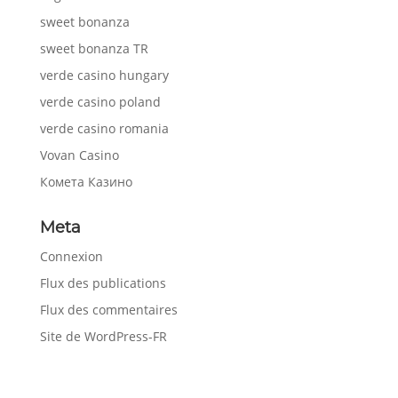
sweet bonanza
sweet bonanza TR
verde casino hungary
verde casino poland
verde casino romania
Vovan Casino
Комета Казино
Meta
Connexion
Flux des publications
Flux des commentaires
Site de WordPress-FR