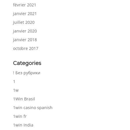
février 2021
janvier 2021
juillet 2020
janvier 2020
janvier 2018
octobre 2017
Categories
! Без рубрики
1
1w
1Win Brasil
1win casino spanish
1win fr
1win India