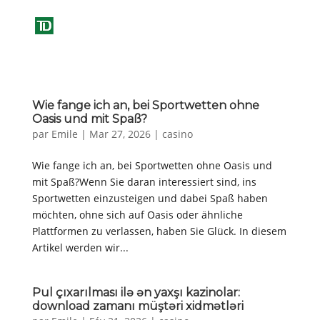
Wie fange ich an, bei Sportwetten ohne
Oasis und mit Spaß?
par
Emile
|
Mar 27, 2026
|
casino
Wie fange ich an, bei Sportwetten ohne Oasis und
mit Spaß?Wenn Sie daran interessiert sind, ins
Sportwetten einzusteigen und dabei Spaß haben
möchten, ohne sich auf Oasis oder ähnliche
Plattformen zu verlassen, haben Sie Glück. In diesem
Artikel werden wir...
Pul çıxarılması ilə ən yaxşı kazinolar:
download zamanı müştəri xidmətləri