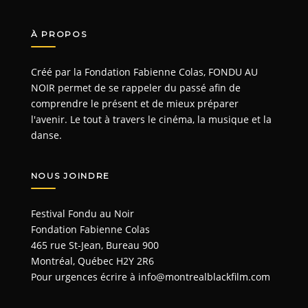
À PROPOS
Créé par la Fondation Fabienne Colas, FONDU AU
NOIR permet de se rappeler du passé afin de
comprendre le présent et de mieux préparer
l'avenir. Le tout à travers le cinéma, la musique et la
danse.
NOUS JOINDRE
Festival Fondu au Noir
Fondation Fabienne Colas
465 rue St-Jean, Bureau 900
Montréal, Québec H2Y 2R6
Pour urgences écrire à
info@montrealblackfilm.com