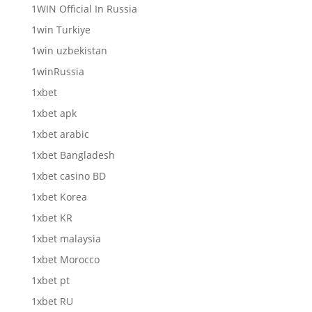
1WIN Official In Russia
1win Turkiye
1win uzbekistan
1winRussia
1xbet
1xbet apk
1xbet arabic
1xbet Bangladesh
1xbet casino BD
1xbet Korea
1xbet KR
1xbet malaysia
1xbet Morocco
1xbet pt
1xbet RU