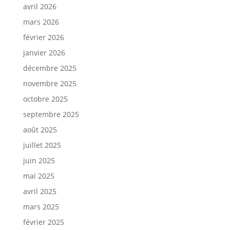
avril 2026
mars 2026
février 2026
janvier 2026
décembre 2025
novembre 2025
octobre 2025
septembre 2025
août 2025
juillet 2025
juin 2025
mai 2025
avril 2025
mars 2025
février 2025