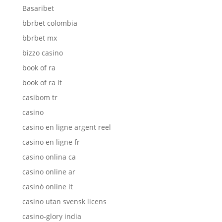
Basaribet
bbrbet colombia
bbrbet mx
bizzo casino
book of ra
book of ra it
casibom tr
casino
casino en ligne argent reel
casino en ligne fr
casino onlina ca
casino online ar
casinò online it
casino utan svensk licens
casino-glory india