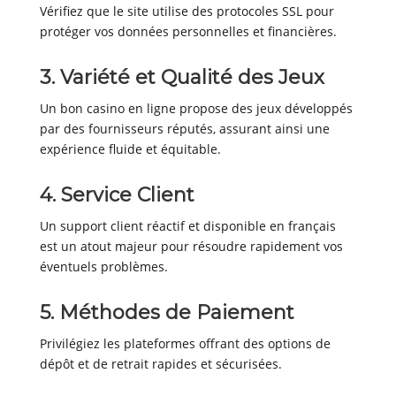
Vérifiez que le site utilise des protocoles SSL pour
protéger vos données personnelles et financières.
3. Variété et Qualité des Jeux
Un bon casino en ligne propose des jeux développés
par des fournisseurs réputés, assurant ainsi une
expérience fluide et équitable.
4. Service Client
Un support client réactif et disponible en français
est un atout majeur pour résoudre rapidement vos
éventuels problèmes.
5. Méthodes de Paiement
Privilégiez les plateformes offrant des options de
dépôt et de retrait rapides et sécurisées.