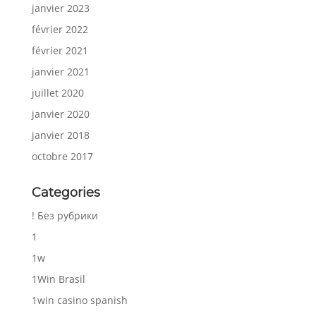
janvier 2023
février 2022
février 2021
janvier 2021
juillet 2020
janvier 2020
janvier 2018
octobre 2017
Categories
! Без рубрики
1
1w
1Win Brasil
1win casino spanish