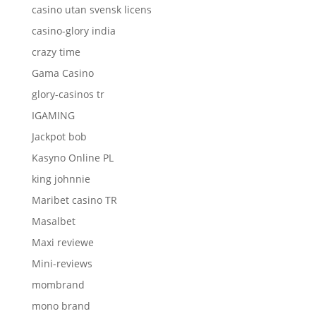
casino utan svensk licens
casino-glory india
crazy time
Gama Casino
glory-casinos tr
IGAMING
Jackpot bob
Kasyno Online PL
king johnnie
Maribet casino TR
Masalbet
Maxi reviewe
Mini-reviews
mombrand
mono brand