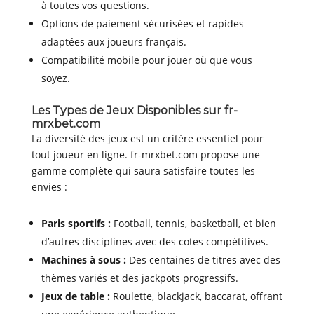
à toutes vos questions.
Options de paiement sécurisées et rapides
adaptées aux joueurs français.
Compatibilité mobile pour jouer où que vous
soyez.
Les Types de Jeux Disponibles sur fr-
mrxbet.com
La diversité des jeux est un critère essentiel pour
tout joueur en ligne. fr-mrxbet.com propose une
gamme complète qui saura satisfaire toutes les
envies :
Paris sportifs :
Football, tennis, basketball, et bien
d’autres disciplines avec des cotes compétitives.
Machines à sous :
Des centaines de titres avec des
thèmes variés et des jackpots progressifs.
Jeux de table :
Roulette, blackjack, baccarat, offrant