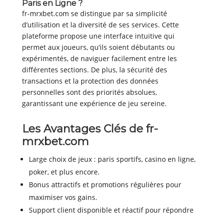
Paris en Ligne ?
fr-mrxbet.com se distingue par sa simplicité
d’utilisation et la diversité de ses services. Cette
plateforme propose une interface intuitive qui
permet aux joueurs, qu’ils soient débutants ou
expérimentés, de naviguer facilement entre les
différentes sections. De plus, la sécurité des
transactions et la protection des données
personnelles sont des priorités absolues,
garantissant une expérience de jeu sereine.
Les Avantages Clés de fr-
mrxbet.com
Large choix de jeux : paris sportifs, casino en ligne,
poker, et plus encore.
Bonus attractifs et promotions régulières pour
maximiser vos gains.
Support client disponible et réactif pour répondre