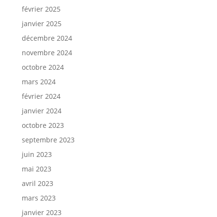
février 2025
janvier 2025
décembre 2024
novembre 2024
octobre 2024
mars 2024
février 2024
janvier 2024
octobre 2023
septembre 2023
juin 2023
mai 2023
avril 2023
mars 2023
janvier 2023