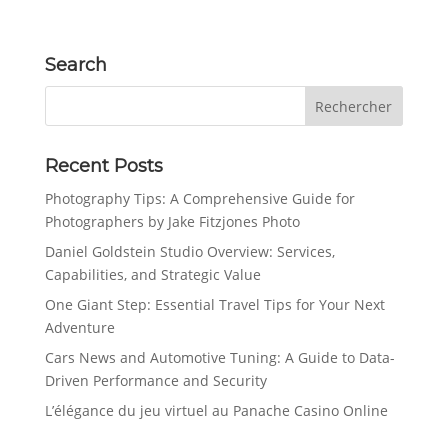
Search
Recent Posts
Photography Tips: A Comprehensive Guide for
Photographers by Jake Fitzjones Photo
Daniel Goldstein Studio Overview: Services,
Capabilities, and Strategic Value
One Giant Step: Essential Travel Tips for Your Next
Adventure
Cars News and Automotive Tuning: A Guide to Data-
Driven Performance and Security
L’élégance du jeu virtuel au Panache Casino Online