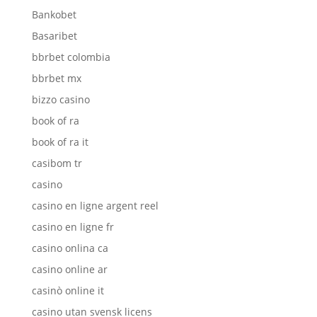
Bankobet
Basaribet
bbrbet colombia
bbrbet mx
bizzo casino
book of ra
book of ra it
casibom tr
casino
casino en ligne argent reel
casino en ligne fr
casino onlina ca
casino online ar
casinò online it
casino utan svensk licens