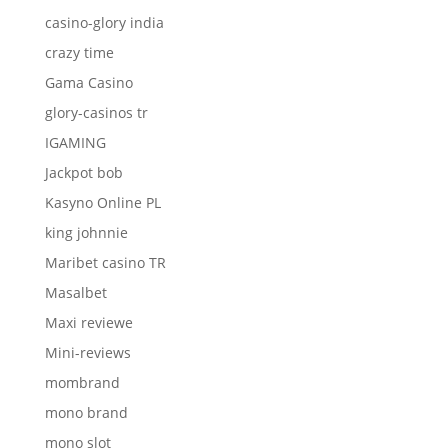
casino-glory india
crazy time
Gama Casino
glory-casinos tr
IGAMING
Jackpot bob
Kasyno Online PL
king johnnie
Maribet casino TR
Masalbet
Maxi reviewe
Mini-reviews
mombrand
mono brand
mono slot