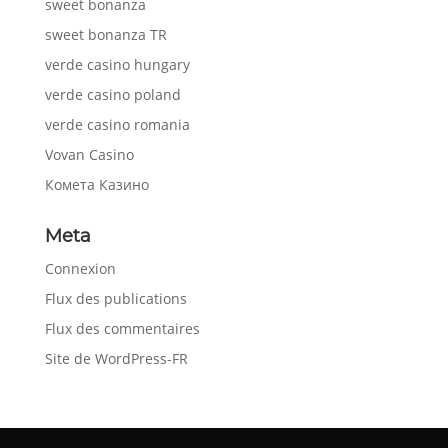
sweet bonanza
sweet bonanza TR
verde casino hungary
verde casino poland
verde casino romania
Vovan Casino
Комета Казино
Meta
Connexion
Flux des publications
Flux des commentaires
Site de WordPress-FR