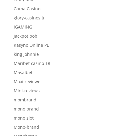
Gama Casino
glory-casinos tr
IGAMING
Jackpot bob
Kasyno Online PL
king johnnie
Maribet casino TR
Masalbet
Maxi reviewe
Mini-reviews
mombrand
mono brand
mono slot
Mono-brand