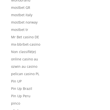
Monobrand
mostbet GR
mostbet italy
mostbet norway
mostbet tr
Mr Bet casino DE
mx-bbrbet-casino
Non classifié(e)
online casino au
ozwin au casino
pelican casino PL
Pin UP
Pin Up Brazil
Pin Up Peru
pinco