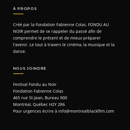
À PROPOS
Créé par la Fondation Fabienne Colas, FONDU AU
NOIR permet de se rappeler du passé afin de
comprendre le présent et de mieux préparer
l'avenir. Le tout à travers le cinéma, la musique et la
danse.
NOUS JOINDRE
Festival Fondu au Noir
Fondation Fabienne Colas
465 rue St-Jean, Bureau 900
Montréal, Québec H2Y 2R6
Pour urgences écrire à
info@montrealblackfilm.com