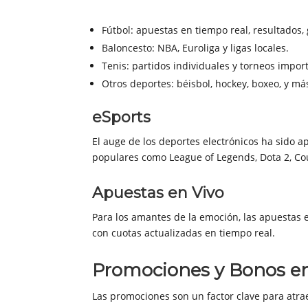
Fútbol: apuestas en tiempo real, resultados, 
Baloncesto: NBA, Euroliga y ligas locales.
Tenis: partidos individuales y torneos impor
Otros deportes: béisbol, hockey, boxeo, y má
eSports
El auge de los deportes electrónicos ha sido
populares como League of Legends, Dota 2, Cou
Apuestas en Vivo
Para los amantes de la emoción, las apuestas e
con cuotas actualizadas en tiempo real.
Promociones y Bonos e
Las promociones son un factor clave para atra