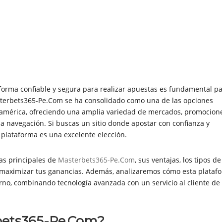
ÉVÈNEMENTS
ARCHIVE
forma confiable y segura para realizar apuestas es fundamental p
asterbets365-Pe.Com se ha consolidado como una de las opciones
noamérica, ofreciendo una amplia variedad de mercados, promocion
 la navegación. Si buscas un sitio donde apostar con confianza y
plataforma es una excelente elección.
cas principales de
Masterbets365-Pe.Com
, sus ventajas, los tipos de
 maximizar tus ganancias. Además, analizaremos cómo esta plataf
no, combinando tecnología avanzada con un servicio al cliente de
bets365-Pe.Com?