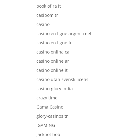
book of ra it
casibom tr
casino
casino en ligne argent reel
casino en ligne fr
casino onlina ca
casino online ar
casinò online it
casino utan svensk licens
casino-glory india
crazy time
Gama Casino
glory-casinos tr
IGAMING
Jackpot bob