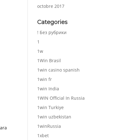
octobre 2017
Categories
! Без рубрики
1
1w
1Win Brasil
1win casino spanish
1win fr
1win India
1WIN Official In Russia
1win Turkiye
1win uzbekistan
1winRussia
para
1xbet