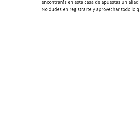
encontrarás en esta casa de apuestas un aliad
No dudes en registrarte y aprovechar todo lo q