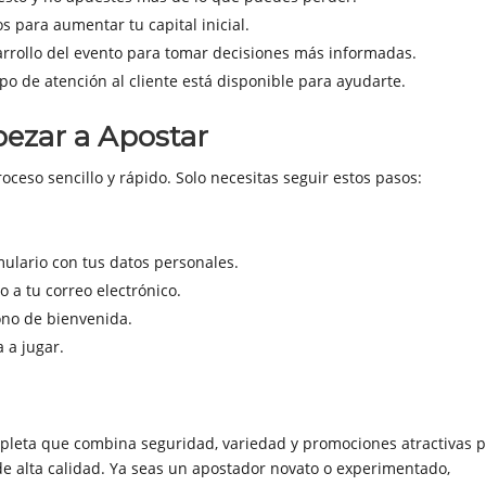
os para aumentar tu capital inicial.
rrollo del evento para tomar decisiones más informadas.
po de atención al cliente está disponible para ayudarte.
ezar a Apostar
ceso sencillo y rápido. Solo necesitas seguir estos pasos:
rmulario con tus datos personales.
o a tu correo electrónico.
bono de bienvenida.
 a jugar.
leta que combina seguridad, variedad y promociones atractivas 
de alta calidad. Ya seas un apostador novato o experimentado,