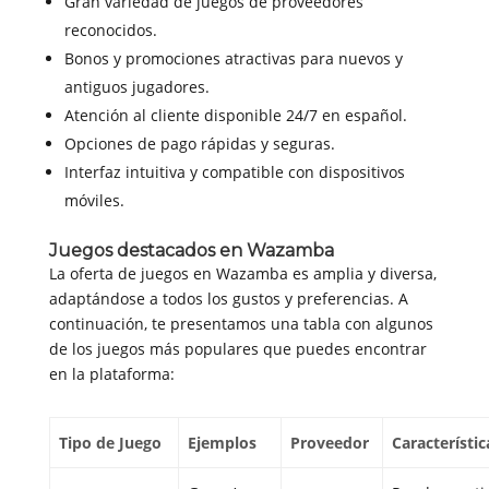
Gran variedad de juegos de proveedores
reconocidos.
Bonos y promociones atractivas para nuevos y
antiguos jugadores.
Atención al cliente disponible 24/7 en español.
Opciones de pago rápidas y seguras.
Interfaz intuitiva y compatible con dispositivos
móviles.
Juegos destacados en Wazamba
La oferta de juegos en Wazamba es amplia y diversa,
adaptándose a todos los gustos y preferencias. A
continuación, te presentamos una tabla con algunos
de los juegos más populares que puedes encontrar
en la plataforma:
Tipo de Juego
Ejemplos
Proveedor
Característic