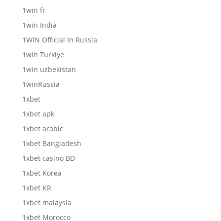
1win fr
1win India
1WIN Official In Russia
1win Turkiye
1win uzbekistan
1winRussia
1xbet
1xbet apk
1xbet arabic
1xbet Bangladesh
1xbet casino BD
1xbet Korea
1xbet KR
1xbet malaysia
1xbet Morocco