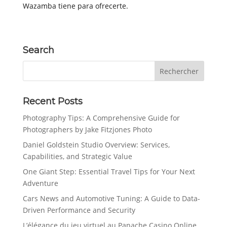
Wazamba tiene para ofrecerte.
Search
Recent Posts
Photography Tips: A Comprehensive Guide for
Photographers by Jake Fitzjones Photo
Daniel Goldstein Studio Overview: Services,
Capabilities, and Strategic Value
One Giant Step: Essential Travel Tips for Your Next
Adventure
Cars News and Automotive Tuning: A Guide to Data-
Driven Performance and Security
L’élégance du jeu virtuel au Panache Casino Online