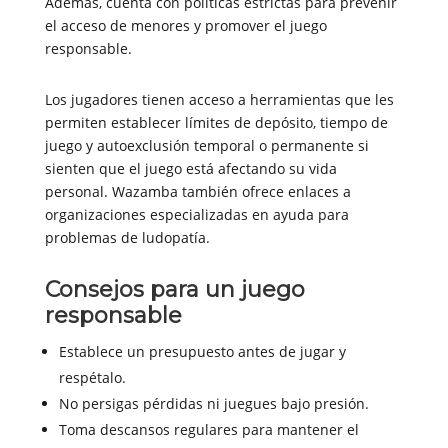
Además, cuenta con políticas estrictas para prevenir
el acceso de menores y promover el juego
responsable.
Los jugadores tienen acceso a herramientas que les
permiten establecer límites de depósito, tiempo de
juego y autoexclusión temporal o permanente si
sienten que el juego está afectando su vida
personal. Wazamba también ofrece enlaces a
organizaciones especializadas en ayuda para
problemas de ludopatía.
Consejos para un juego
responsable
Establece un presupuesto antes de jugar y
respétalo.
No persigas pérdidas ni juegues bajo presión.
Toma descansos regulares para mantener el