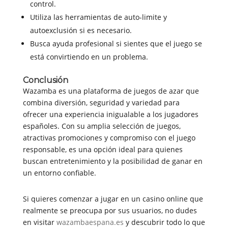
control.
Utiliza las herramientas de auto-limite y
autoexclusión si es necesario.
Busca ayuda profesional si sientes que el juego se
está convirtiendo en un problema.
Conclusión
Wazamba es una plataforma de juegos de azar que
combina diversión, seguridad y variedad para
ofrecer una experiencia inigualable a los jugadores
españoles. Con su amplia selección de juegos,
atractivas promociones y compromiso con el juego
responsable, es una opción ideal para quienes
buscan entretenimiento y la posibilidad de ganar en
un entorno confiable.
Si quieres comenzar a jugar en un casino online que
realmente se preocupa por sus usuarios, no dudes
en visitar
wazambaespana.es
y descubrir todo lo que