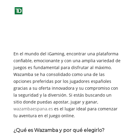
En el mundo del iGaming, encontrar una plataforma
confiable, emocionante y con una amplia variedad de
juegos es fundamental para disfrutar al máximo.
Wazamba se ha consolidado como una de las
opciones preferidas por los jugadores españoles
gracias a su oferta innovadora y su compromiso con
la seguridad y la diversión. Si estás buscando un
sitio donde puedas apostar, jugar y ganar,
wazambaespana.es
es el lugar ideal para comenzar
tu aventura en el juego online.
¿Qué es Wazamba y por qué elegirlo?