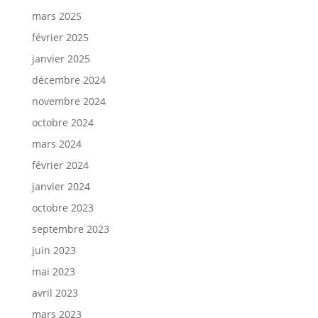
mars 2025
février 2025
janvier 2025
décembre 2024
novembre 2024
octobre 2024
mars 2024
février 2024
janvier 2024
octobre 2023
septembre 2023
juin 2023
mai 2023
avril 2023
mars 2023