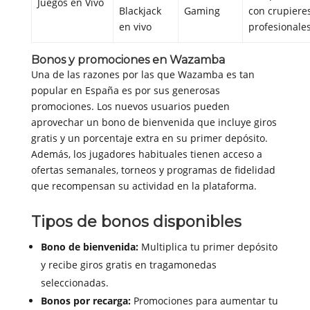
Juegos en Vivo
Blackjack
Gaming
con crupiere
en vivo
profesionale
Bonos y promociones en Wazamba
Una de las razones por las que Wazamba es tan
popular en España es por sus generosas
promociones. Los nuevos usuarios pueden
aprovechar un bono de bienvenida que incluye giros
gratis y un porcentaje extra en su primer depósito.
Además, los jugadores habituales tienen acceso a
ofertas semanales, torneos y programas de fidelidad
que recompensan su actividad en la plataforma.
Tipos de bonos disponibles
Bono de bienvenida:
Multiplica tu primer depósito
y recibe giros gratis en tragamonedas
seleccionadas.
Bonos por recarga:
Promociones para aumentar tu