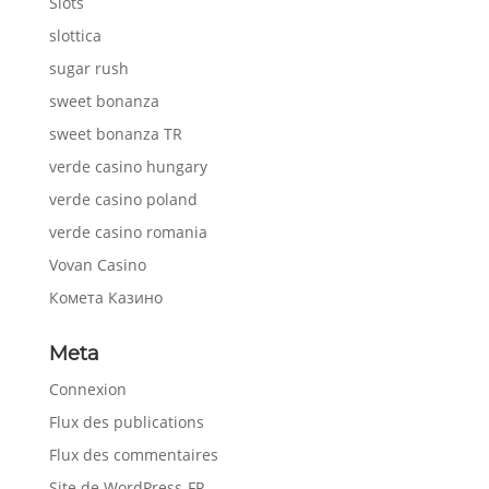
Slots
slottica
sugar rush
sweet bonanza
sweet bonanza TR
verde casino hungary
verde casino poland
verde casino romania
Vovan Casino
Комета Казино
Meta
Connexion
Flux des publications
Flux des commentaires
Site de WordPress-FR