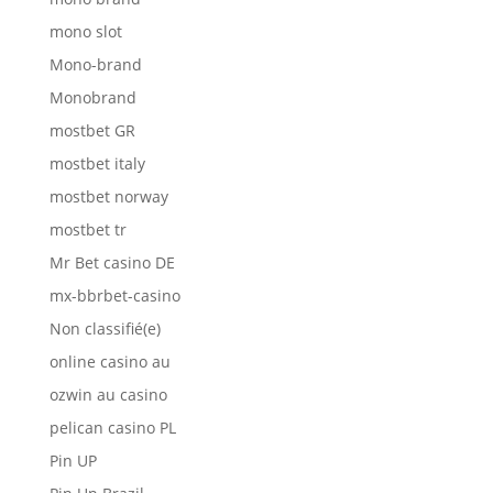
mono slot
Mono-brand
Monobrand
mostbet GR
mostbet italy
mostbet norway
mostbet tr
Mr Bet casino DE
mx-bbrbet-casino
Non classifié(e)
online casino au
ozwin au casino
pelican casino PL
Pin UP