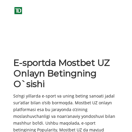
E-sportda Mostbet UZ
Onlayn Betingning
O`sishi
So’ngi yillarda e-sport va uning beting sanoati jadal
sur’atlar bilan o’sib bormoqda. Mostbet UZ onlayn
platformasi esa bu jarayonda o’zining
moslashuvchanligi va noan’anaviy yondoshuvi bilan
mashhur bo’ldi. Ushbu maqolada, e-sport
betingining Popularity, Mostbet UZ da mavjud