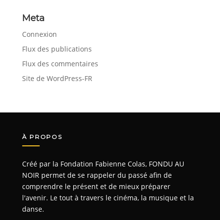
Meta
Connexion
Flux des publications
Flux des commentaires
Site de WordPress-FR
À PROPOS
Créé par la Fondation Fabienne Colas, FONDU AU
NOIR permet de se rappeler du passé afin de
comprendre le présent et de mieux préparer
l'avenir. Le tout à travers le cinéma, la musique et la
danse.