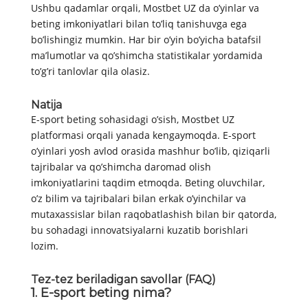
Ushbu qadamlar orqali, Mostbet UZ da o’yinlar va
beting imkoniyatlari bilan to’liq tanishuvga ega
bo’lishingiz mumkin. Har bir o’yin bo’yicha batafsil
ma’lumotlar va qo’shimcha statistikalar yordamida
to’g’ri tanlovlar qila olasiz.
Natija
E-sport beting sohasidagi o’sish, Mostbet UZ
platformasi orqali yanada kengaymoqda. E-sport
o’yinlari yosh avlod orasida mashhur bo’lib, qiziqarli
tajribalar va qo’shimcha daromad olish
imkoniyatlarini taqdim etmoqda. Beting oluvchilar,
o’z bilim va tajribalari bilan erkak o’yinchilar va
mutaxassislar bilan raqobatlashish bilan bir qatorda,
bu sohadagi innovatsiyalarni kuzatib borishlari
lozim.
Tez-tez beriladigan savollar (FAQ)
1. E-sport beting nima?