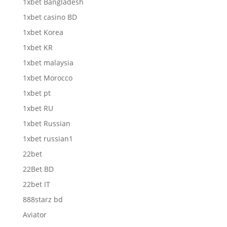
1xbet Bangladesh
1xbet casino BD
1xbet Korea
1xbet KR
1xbet malaysia
1xbet Morocco
1xbet pt
1xbet RU
1xbet Russian
1xbet russian1
22bet
22Bet BD
22bet IT
888starz bd
Aviator