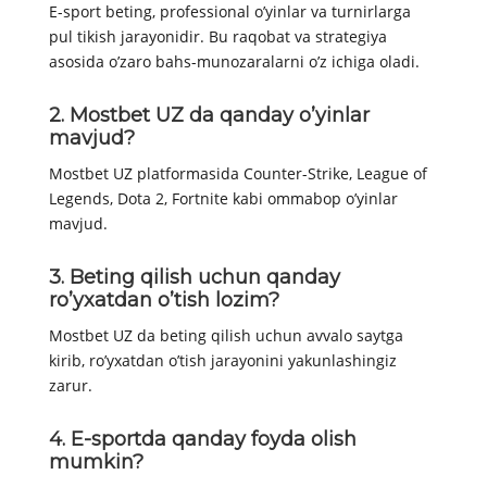
E-sport beting, professional o’yinlar va turnirlarga
pul tikish jarayonidir. Bu raqobat va strategiya
asosida o’zaro bahs-munozaralarni o’z ichiga oladi.
2. Mostbet UZ da qanday o’yinlar
mavjud?
Mostbet UZ platformasida Counter-Strike, League of
Legends, Dota 2, Fortnite kabi ommabop o’yinlar
mavjud.
3. Beting qilish uchun qanday
ro’yxatdan o’tish lozim?
Mostbet UZ da beting qilish uchun avvalo saytga
kirib, ro’yxatdan o’tish jarayonini yakunlashingiz
zarur.
4. E-sportda qanday foyda olish
mumkin?