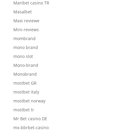
Maribet casino TR
Masalbet
Maxi reviewe
Mini-reviews
mombrand
mono brand
mono slot
Mono-brand
Monobrand
mostbet GR
mostbet italy
mostbet norway
mostbet tr
Mr Bet casino DE
mx-bbrbet-casino