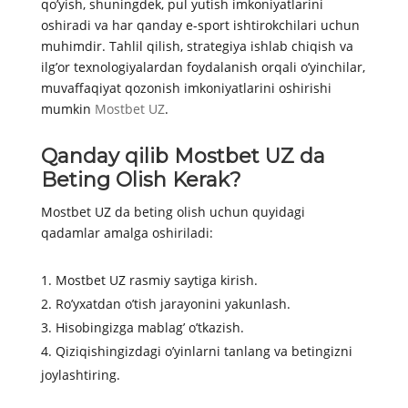
qo’yish, shuningdek, pul yutish imkoniyatlarini
oshiradi va har qanday e-sport ishtirokchilari uchun
muhimdir. Tahlil qilish, strategiya ishlab chiqish va
ilg’or texnologiyalardan foydalanish orqali o’yinchilar,
muvaffaqiyat qozonish imkoniyatlarini oshirishi
mumkin
Mostbet UZ
.
Qanday qilib Mostbet UZ da
Beting Olish Kerak?
Mostbet UZ da beting olish uchun quyidagi
qadamlar amalga oshiriladi:
Mostbet UZ rasmiy saytiga kirish.
Ro’yxatdan o’tish jarayonini yakunlash.
Hisobingizga mablag’ o’tkazish.
Qiziqishingizdagi o’yinlarni tanlang va betingizni
joylashtiring.