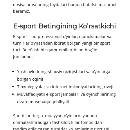
opsiyalar va uning foydalari haqida batafsil ma’lumot
beramiz.
E-sport Betingining Ko’rsatkichi
E-sport – bu professional o’yinlar, muhokamalar va
turnirlar o’ynashdan iborat bo’lgan yangi bir sport
turi. Bu o’sish bir qator omillar bilan bog’liq.
Jumladan:
Yosh avlodning shaxsiy qiziqishlari va o’yinlarga
bo’lgan oqimi
Texnologiyalar va internet imkoniyatlarining rivoji
Muvaffaqiyatli e-sport jamoalari va o’yinchilarining
o’zaro musobaqa qobiliyati
Shu bilan birga, muayyan o’yinlarni yanada
ommalashtiradigan tashkilotchilar tomonidan
taqdim etilayotgan turnirlar ko’lamlarining ortishi