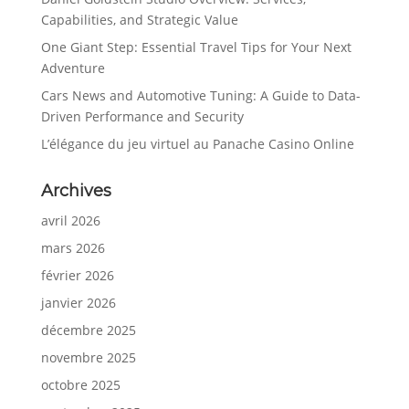
Capabilities, and Strategic Value
One Giant Step: Essential Travel Tips for Your Next
Adventure
Cars News and Automotive Tuning: A Guide to Data-
Driven Performance and Security
L’élégance du jeu virtuel au Panache Casino Online
Archives
avril 2026
mars 2026
février 2026
janvier 2026
décembre 2025
novembre 2025
octobre 2025