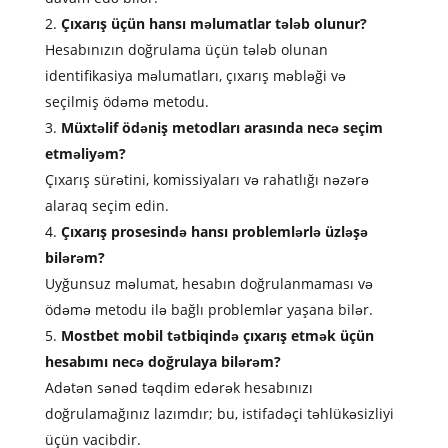
Çıxarış üçün hansı məlumatlar tələb olunur?
Hesabınızın doğrulama üçün tələb olunan
identifikasiya məlumatları, çıxarış məbləği və
seçilmiş ödəmə metodu.
Müxtəlif ödəniş metodları arasında necə seçim
etməliyəm?
Çıxarış sürətini, komissiyaları və rahatlığı nəzərə
alaraq seçim edin.
Çıxarış prosesində hansı problemlərlə üzləşə
bilərəm?
Uyğunsuz məlumat, hesabın doğrulanmaması və
ödəmə metodu ilə bağlı problemlər yaşana bilər.
Mostbet mobil tətbiqində çıxarış etmək üçün
hesabımı necə doğrulaya bilərəm?
Adətən sənəd təqdim edərək hesabınızı
doğrulamağınız lazımdır; bu, istifadəçi təhlükəsizliyi
üçün vacibdir.