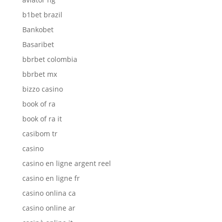
b1bet brazil
Bankobet
Basaribet
bbrbet colombia
bbrbet mx
bizzo casino
book of ra
book of ra it
casibom tr
casino
casino en ligne argent reel
casino en ligne fr
casino onlina ca
casino online ar