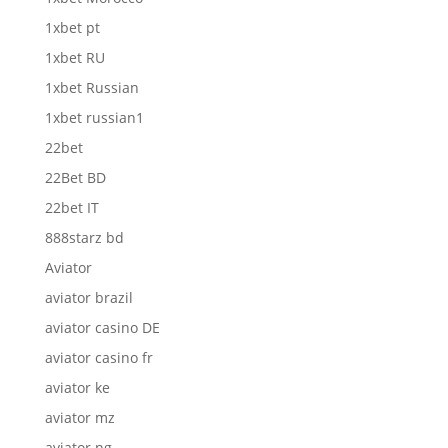
1xbet pt
1xbet RU
1xbet Russian
1xbet russian1
22bet
22Bet BD
22bet IT
888starz bd
Aviator
aviator brazil
aviator casino DE
aviator casino fr
aviator ke
aviator mz
aviator ng