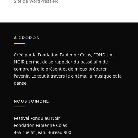
Site de WordPress-FR
À PROPOS
Créé par la Fondation Fabienne Colas, FONDU AU
NOIR permet de se rappeler du passé afin de
comprendre le présent et de mieux préparer
l'avenir. Le tout à travers le cinéma, la musique et la
danse.
NOUS JOINDRE
Festival Fondu au Noir
Fondation Fabienne Colas
465 rue St-Jean, Bureau 900