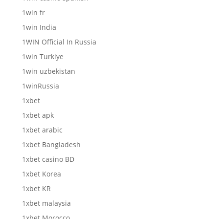
1win fr
1win India
1WIN Official In Russia
1win Turkiye
1win uzbekistan
1winRussia
1xbet
1xbet apk
1xbet arabic
1xbet Bangladesh
1xbet casino BD
1xbet Korea
1xbet KR
1xbet malaysia
1xbet Morocco