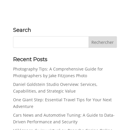
Search
Recent Posts
Photography Tips: A Comprehensive Guide for
Photographers by Jake Fitzjones Photo
Daniel Goldstein Studio Overview: Services,
Capabilities, and Strategic Value
One Giant Step: Essential Travel Tips for Your Next
Adventure
Cars News and Automotive Tuning: A Guide to Data-
Driven Performance and Security