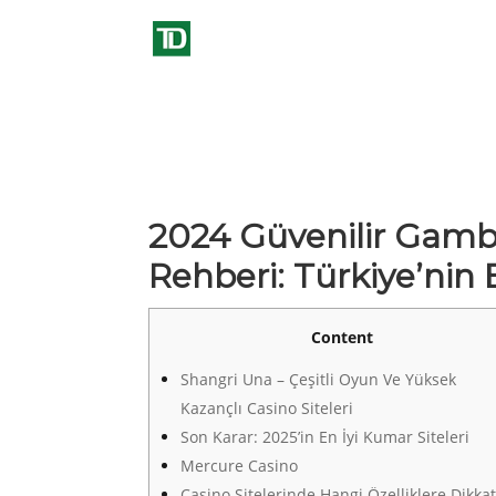
2024 Güvenilir Gambl
Rehberi: Türkiye’nin E
Content
Shangri Una – Çeşitli Oyun Ve Yüksek
Kazançlı Casino Siteleri
Son Karar: 2025’in En İyi Kumar Siteleri
Mercure Casino
Casino Sitelerinde Hangi Özelliklere Dikka