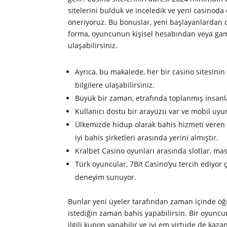
sitelerini bulduk ve inceledik ve yeni casinod
öneriyoruz. Bu bonuslar, yeni başlayanlardan 
forma, oyuncunun kişisel hesabından veya ga
ulaşabilirsiniz.
Ayrıca, bu makalede, her bir casino sitesinin
bilgilere ulaşabilirsiniz.
Büyük bir zaman, etrafında toplanmış insanl
Kullanıcı dostu bir arayüzü var ve mobil uyu
Ülkemizde hidup olarak bahis hizmeti veren s
iyi bahis şirketleri arasında yerini almıştır.
Kralbet Casino oyunları arasında slotlar, mas
Türk oyuncular, 7Bit Casino’yu tercih ediyor 
deneyim sunuyor.
Bunlar yeni üyeler tarafından zaman içinde öğr
istediğin zaman bahis yapabilirsin. Bir oyun
ilgili kupon yapabilir ve iyi em virtude de kaza