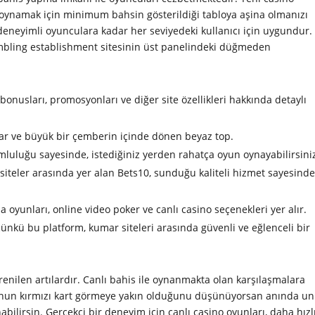
a oynamak için minimum bahsin gösterildiği tabloya aşina olmanızı
deneyimli oyunculara kadar her seviyedeki kullanıcı için uygundur.
mbling establishment sitesinin üst panelindeki düğmeden
 bonusları, promosyonları ve diğer site özellikleri hakkında detaylı
ar ve büyük bir çemberin içinde dönen beyaz top.
mluluğu sayesinde, istediğiniz yerden rahatça oyun oynayabilirsini
iteler arasında yer alan Bets10, sunduğu kaliteli hizmet sayesinde
a oyunları, online video poker ve canlı casino seçenekleri yer alır.
çünkü bu platform, kumar siteleri arasında güvenli ve eğlenceli bir
enilen artılardır. Canlı bahis ile oynanmakta olan karşılaşmalara
cunun kırmızı kart görmeye yakın olduğunu düşünüyorsan anında u
nabilirsin. Gerçekçi bir deneyim için canlı casino oyunları, daha hızl