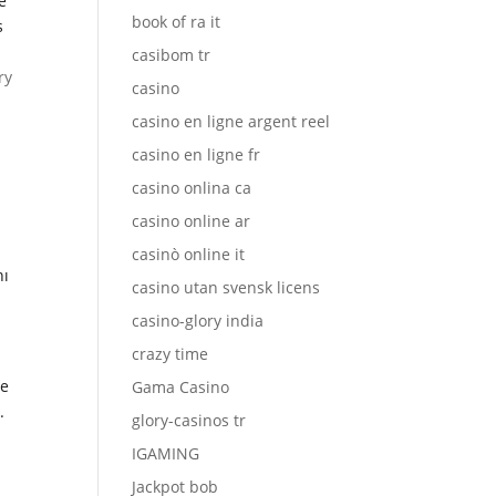
e
book of ra it
s
casibom tr
ry
casino
casino en ligne argent reel
casino en ligne fr
casino onlina ca
casino online ar
casinò online it
nı
casino utan svensk licens
casino-glory india
crazy time
de
Gama Casino
.
glory-casinos tr
h
IGAMING
Jackpot bob