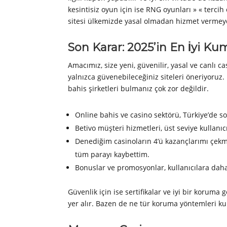
kesintisiz oyun için ise RNG oyunları » « tercih
sitesi ülkemizde yasal olmadan hizmet verme
Son Karar: 2025’in En İyi Kum
Amacımız, size yeni, güvenilir, yasal ve canlı ca
yalnızca güvenebileceğiniz siteleri öneriyoruz.
bahis şirketleri bulmanız çok zor değildir.
Online bahis ve casino sektörü, Türkiye’de so
Betivo müşteri hizmetleri, üst seviye kullanı
Denediğim casinoların 4’ü kazançlarımı çekm
tüm parayı kaybettim.
Bonuslar ve promosyonlar, kullanıcılara dah
Güvenlik için ise sertifikalar ve iyi bir koruma
yer alır. Bazen de ne tür koruma yöntemleri kull