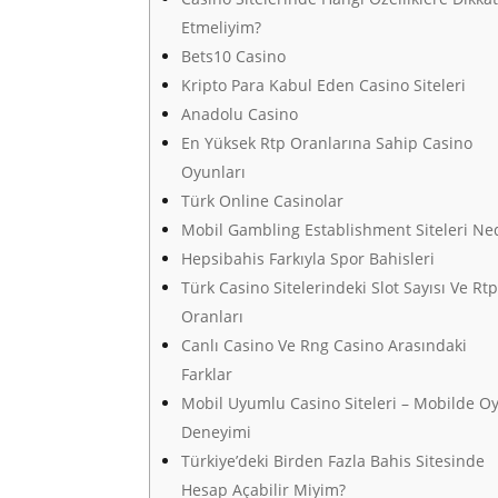
Etmeliyim?
Bets10 Casino
Kripto Para Kabul Eden Casino Siteleri
Anadolu Casino
En Yüksek Rtp Oranlarına Sahip Casino
Oyunları
Türk Online Casinolar
Mobil Gambling Establishment Siteleri Ne
Hepsibahis Farkıyla Spor Bahisleri
Türk Casino Sitelerindeki Slot Sayısı Ve Rt
Oranları
Canlı Casino Ve Rng Casino Arasındaki
Farklar
Mobil Uyumlu Casino Siteleri – Mobilde O
Deneyimi
Türkiye’deki Birden Fazla Bahis Sitesinde
Hesap Açabilir Miyim?