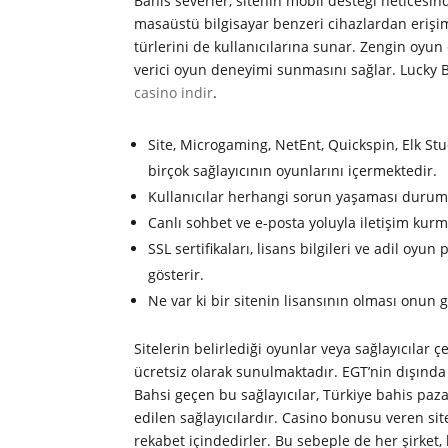
Bahis severler, sitenin mobil desteği neticesind
masaüstü bilgisayar benzeri cihazlardan erişim
türlerini de kullanıcılarına sunar. Zengin oyun 
verici oyun deneyimi sunmasını sağlar. Lucky Bl
casino indir
.
Site, Microgaming, NetEnt, Quickspin, Elk S
birçok sağlayıcının oyunlarını içermektedir.
Kullanıcılar herhangi sorun yaşaması durumu
Canlı sohbet ve e-posta yoluyla iletişim kur
SSL sertifikaları, lisans bilgileri ve adil oyun 
gösterir.
Ne var ki bir sitenin lisansının olması onun
Sitelerin belirlediği oyunlar veya sağlayıcıla
ücretsiz olarak sunulmaktadır. EGT’nin dışında 
Bahsi geçen bu sağlayıcılar, Türkiye bahis paza
edilen sağlayıcılardır. Casino bonusu veren sit
rekabet içindedirler. Bu sebeple de her şirket