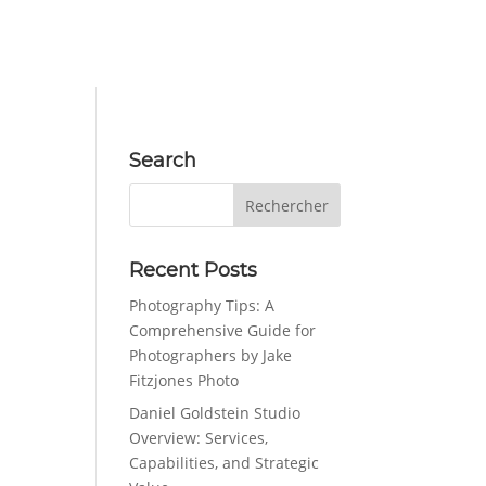
S
PRESSE
PARTENAIRES
CONTACT
Search
Recent Posts
Photography Tips: A
Comprehensive Guide for
Photographers by Jake
Fitzjones Photo
Daniel Goldstein Studio
Overview: Services,
Capabilities, and Strategic