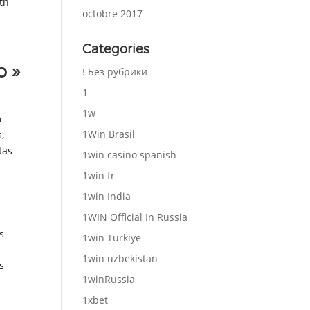
th
octobre 2017
Categories
o »
! Без рубрики
1
1w
m
1Win Brasil
,
tas
1win casino spanish
m
1win fr
1win India
1WIN Official In Russia
s
1win Turkiye
1win uzbekistan
s
1winRussia
-
1xbet