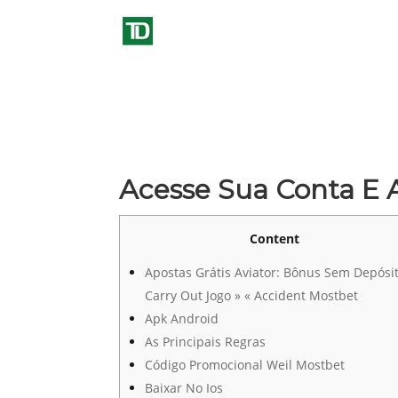
Acesse Sua Conta E A
Content
Apostas Grátis Aviator: Bônus Sem Depósi
Carry Out Jogo » « Accident Mostbet
Apk Android
As Principais Regras
Código Promocional Weil Mostbet
Baixar No Ios