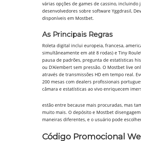
várias opções de games de cassino, incluindo 
desenvolvedores sobre software Yggdrasil, D
disponíveis em Mostbet.
As Principais Regras
Roleta digital inclui europeia, francesa, ameri
simultâneamente em até 8 rodas) e Tiny Roulet
pausa de padrões, pregunta de estatísticas hi
ou D’Alembert sem pressão. O Mostbet live onl
através de transmissões HD em tempo real. Evo
200 mesas com dealers profissionais portugues
câmara e estatísticas ao vivo enriquecem imer
estão entre because mais procuradas, mas ta
muito mais. O depósito e Mostbet disengageme
maneiras diferentes, e o usuário pode escolh
Código Promocional We