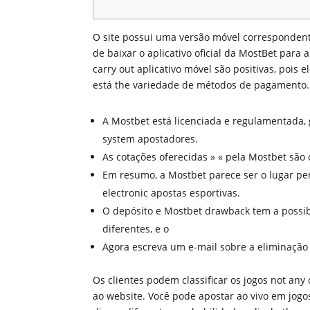
O site possui uma versão móvel correspondente
de baixar o aplicativo oficial da MostBet para
carry out aplicativo móvel são positivas, pois
está the variedade de métodos de pagamento.
A Mostbet está licenciada e regulamentada,
system apostadores.
As cotações oferecidas » « pela Mostbet são
Em resumo, a Mostbet parece ser o lugar pe
electronic apostas esportivas.
O depósito e Mostbet drawback tem a possib
diferentes, e o
Agora escreva um e-mail sobre a eliminação
Os clientes podem classificar os jogos not an
ao website. Você pode apostar ao vivo em jogo