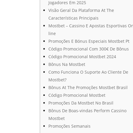
Jogadores Em 2025
Visão Geral Da Plataforma At The
Características Principais
Mostbet – Cassino E Apostas Esportivas O
line
Promoções E Bónus Especiais Mostbet Pt
Código Promocional Com 300€ De Bônus
Código Promocional Mostbet 2024
Bônus Na Mostbet
Como Funciona O Suporte Ao Cliente De
Mostbet?
Bônus At The Promoções Mostbet Brasil
Código Promocional Mostbet
Promoções Da Mostbet No Brasil
Bônus De Boas-vindas Perform Cassino
Mostbet
Promoções Semanais