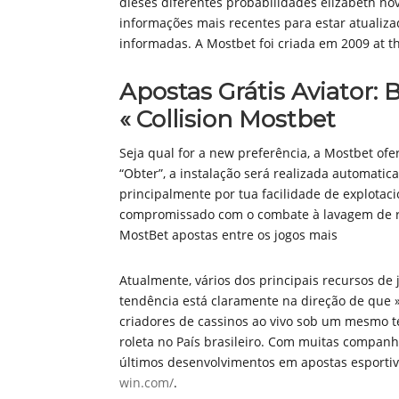
dieses diferentes probabilidades elizabeth no
informações mais recentes para estar atualizad
informadas. A Mostbet foi criada em 2009 at t
Apostas Grátis Aviator:
« Collision Mostbet
Seja qual for a new preferência, a Mostbet ofe
“Obter”, a instalação será realizada automati
principalmente por tua facilidade de explotaci
compromissado com o combate à lavagem de rec
MostBet apostas entre os jogos mais
Atualmente, vários dos principais recursos de 
tendência está claramente na direção de que 
criadores de cassinos ao vivo sob um mesmo te
roleta no País brasileiro. Com muitas companhi
últimos desenvolvimentos em apostas esportiv
win.com/
.