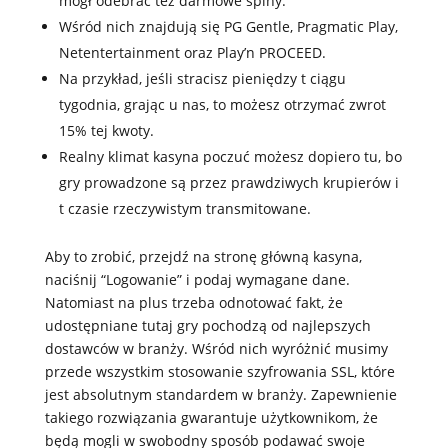
mógł odebrać też darmowe spiny.
Wśród nich znajdują się PG Gentle, Pragmatic Play,
Netentertainment oraz Play’n PROCEED.
Na przykład, jeśli stracisz pieniędzy t ciągu
tygodnia, grając u nas, to możesz otrzymać zwrot
15% tej kwoty.
Realny klimat kasyna poczuć możesz dopiero tu, bo
gry prowadzone są przez prawdziwych krupierów i
t czasie rzeczywistym transmitowane.
Aby to zrobić, przejdź na stronę główną kasyna,
naciśnij “Logowanie” i podaj wymagane dane.
Natomiast na plus trzeba odnotować fakt, że
udostępniane tutaj gry pochodzą od najlepszych
dostawców w branży. Wśród nich wyróżnić musimy
przede wszystkim stosowanie szyfrowania SSL, które
jest absolutnym standardem w branży. Zapewnienie
takiego rozwiązania gwarantuje użytkownikom, że
będą mogli w swobodny sposób podawać swoje