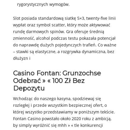
rygorystycznych wymogów.
Slot posiada standardową siatkę 5×3, twenty-five linii
wypłat oraz symbol scatter, który może aktywować
rundę darmowych spinów. Gra oferuje średnią
zmienność, alcohol podczas testu pokazała potencjał
do naprawdę dużych pojedynczych trafień. Co ważne
– stawki są elastyczne, a rozgrywka dynamiczna, bez
dłużyzn i
Casino Fontan: Grunzochse
Odebrać » « 100 Zł Bez
Depozytu
Wchodząc do naszego kasyna, spodziewaj się
rozległej i przede wszystkim bezpiecznej ofert, o
której wszystko przedstawiamy w poniższym tekście.
Fontan Casino powstało około 2020 roku z ambicją,
by simply wyróżnić się mhh » « tle konkurencji