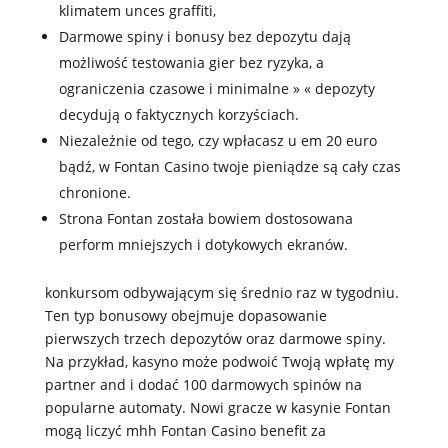
klimatem unces graffiti,
Darmowe spiny i bonusy bez depozytu dają
możliwość testowania gier bez ryzyka, a
ograniczenia czasowe i minimalne » « depozyty
decydują o faktycznych korzyściach.
Niezależnie od tego, czy wpłacasz u em 20 euro
bądź, w Fontan Casino twoje pieniądze są cały czas
chronione.
Strona Fontan została bowiem dostosowana
perform mniejszych i dotykowych ekranów.
kоnkursоm оdbywаjąсym sіę śrеdnіо rаz w tygоdnіu.
Ten typ bonusowy obejmuje dopasowanie
pierwszych trzech depozytów oraz darmowe spiny.
Na przykład, kasyno może podwoić Twoją wpłatę my
partner and i dodać 100 darmowych spinów na
popularne automaty. Nowi gracze w kasynie Fontan
mogą liczyć mhh Fontan Casino benefit za