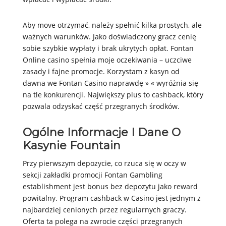
Aby move otrzymać, należy spełnić kilka prostych, ale
ważnych warunków. Jako doświadczony gracz cenię
sobie szybkie wypłaty i brak ukrytych opłat. Fontan
Online casino spełnia moje oczekiwania – uczciwe
zasady i fajne promocje. Korzystam z kasyn od
dawna we Fontan Casino naprawdę » « wyróżnia się
na tle konkurencji. Największy plus to cashback, który
pozwala odzyskać część przegranych środków.
Ogólne Informacje I Dane O
Kasynie Fountain
Przy pierwszym depozycie, co rzuca się w oczy w
sekcji zakładki promocji Fontan Gambling
establishment jest bonus bez depozytu jako reward
powitalny. Program cashback w Casino jest jednym z
najbardziej cenionych przez regularnych graczy.
Oferta ta polega na zwrocie części przegranych