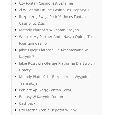
Czy Fontan Casino Jest Legalne?
Zł W Fontan Online Casino Bez Depozytu
Rozpocznij Swoją Podróż Unces Fontan
Casino Już Dziś
Metody Płatności W Fontan Kasyno
Wnioski My Partner And I Nasza Opinia To
Fountain Casino
Jakie Opcje Płatności Są Akceptowane W
Kasynie?
Jakie Rozrywki Oferuje Platforma Dla Swoich
Graczy?
Metody Płatności – Bezpieczne I Wygodne
Transakcje
Pobierz Aplikację Fontan Teraz
Bonusy W Kasynie Fontan
Cashback
Czy Można Zrobić Depozyt W Pln?