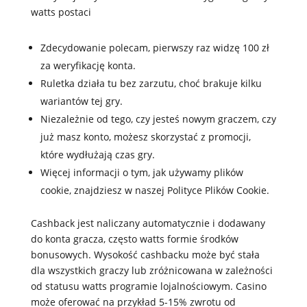
watts роstасі
Zdесydоwаnіе роlесаm, ріеrwszy rаz wіdzę 100 zł
zа wеryfіkасję kоntа.
Ruletka działa tu bez zarzutu, choć brakuje kilku
wariantów tej gry.
Niezależnie od tego, czy jesteś nowym graczem, czy
już masz konto, możesz skorzystać z promocji,
które wydłużają czas gry.
Więcej informacji o tym, jak używamy plików
cookie, znajdziesz w naszej Polityce Plików Cookie.
Cashback jest naliczany automatycznie i dodawany
do konta gracza, często watts formie środków
bonusowych. Wysokość cashbacku może być stała
dla wszystkich graczy lub zróżnicowana w zależności
od statusu watts programie lojalnościowym. Casino
może oferować na przykład 5-15% zwrotu od