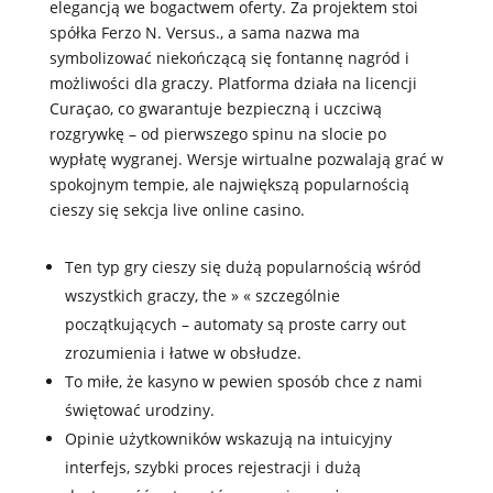
elegancją we bogactwem oferty. Za projektem stoi
spółka Ferzo N. Versus., a sama nazwa ma
symbolizować niekończącą się fontannę nagród i
możliwości dla graczy. Platforma działa na licencji
Curaçao, co gwarantuje bezpieczną i uczciwą
rozgrywkę – od pierwszego spinu na slocie po
wypłatę wygranej. Wersje wirtualne pozwalają grać w
spokojnym tempie, ale największą popularnością
cieszy się sekcja live online casino.
Ten typ gry cieszy się dużą popularnością wśród
wszystkich graczy, the » « szczególnie
początkujących – automaty są proste carry out
zrozumienia i łatwe w obsłudze.
To miłe, że kasyno w pewien sposób chce z nami
świętować urodziny.
Opinie użytkowników wskazują na intuicyjny
interfejs, szybki proces rejestracji i dużą