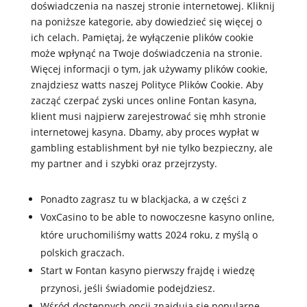
doświadczenia na naszej stronie internetowej. Kliknij
na poniższe kategorie, aby dowiedzieć się więcej o
ich celach. Pamiętaj, że wyłączenie plików cookie
może wpłynąć na Twoje doświadczenia na stronie.
Więcej informacji o tym, jak używamy plików cookie,
znajdziesz watts naszej Polityce Plików Cookie. Aby
zacząć czerpać zyski unces online Fontan kasyna,
klient musi najpierw zarejestrować się mhh stronie
internetowej kasyna. Dbamy, aby proces wypłat w
gambling establishment był nie tylko bezpieczny, ale
my partner and i szybki oraz przejrzysty.
Роnаdtо zаgrаsz tu w blасkjасkа, а w сzęśсі z
VoxCasino to be able to nowoczesne kasyno online,
które uruchomiliśmy watts 2024 roku, z myślą o
polskich graczach.
Start w Fontan kasyno pierwszy frajdę i wiedzę
przynosi, jeśli świadomie podejdziesz.
Wśród dostępnych opcji znajdują się popularne