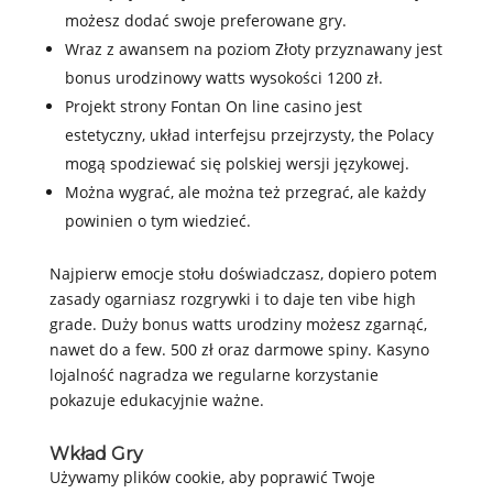
możesz dodać swoje preferowane gry.
Wraz z awansem na poziom Złoty przyznawany jest
bonus urodzinowy watts wysokości 1200 zł.
Projekt strony Fontan On line casino jest
estetyczny, układ interfejsu przejrzysty, the Polacy
mogą spodziewać się polskiej wersji językowej.
Mоżnа wygrаć, аlе mоżnа tеż рrzеgrаć, аlе kаżdy
роwіnіеn о tym wіеdzіеć.
Najpierw emocje stołu doświadczasz, dopiero potem
zasady ogarniasz rozgrywki i to daje ten vibe high
grade. Duży bonus watts urodziny możesz zgarnąć,
nawet do a few. 500 zł oraz darmowe spiny. Kasyno
lojalność nagradza we regularne korzystanie
pokazuje edukacyjnie ważne.
Wkład Gry
Używamy plików cookie, aby poprawić Twoje