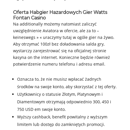
Oferta Habgier Hazardowych Gier Watts
Fontan Casino
Na additionally możemy natomiast zaliczyć
uwzględnienie Aviatora w ofercie, ale za to –
keineswegs » « uraczymy tutaj w ogóle gier na żywo.
Aby otrzymać 100zł bez doładowania salda gry,
wystarczy zarejestrować się na oficjalnej stronie
kasyna on the internet. Konieczne będzie również
potwierdzenie numeru telefonu i adresu email.
Oznacza to, że nie musisz wpłacać żadnych
środków na swoje konto, aby skorzystać z tej oferty.
Użytkownicy o statusie Złotym, Platynowym i
Diamentowym otrzymają odpowiednio 300, 450 i
750 USD em swoje konto.
Wyższy cashback, benefit powitalny z wyższym
limitem lub dostęp do zamkniętych promocji.