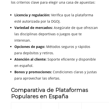
los criterios clave para elegir una casa de apuestas:
Licencia y regulación:
Verifica que la plataforma
esté autorizada por la DGOJ.
Variedad de mercados:
Asegúrate de que ofrezcan
las disciplinas deportivas o juegos que te
interesan.
Opciones de pago:
Métodos seguros y rápidos
para depósitos y retiros.
Atención al cliente:
Soporte eficiente y disponible
en español.
Bonos y promociones:
Condiciones claras y justas
para aprovechar las ofertas.
Comparativa de Plataformas
Populares en España