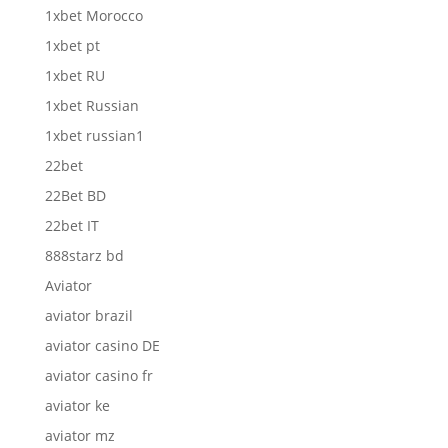
1xbet Morocco
1xbet pt
1xbet RU
1xbet Russian
1xbet russian1
22bet
22Bet BD
22bet IT
888starz bd
Aviator
aviator brazil
aviator casino DE
aviator casino fr
aviator ke
aviator mz