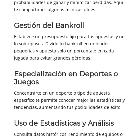
probabilidades de ganar y minimizar pérdidas. Aquí
te compartimos algunas técnicas útiles:
Gestión del Bankroll
Establece un presupuesto fijo para tus apuestas y no
lo sobrepases. Divide tu bankroll en unidades
pequeñas y apuesta solo un porcentaje en cada
jugada para evitar grandes pérdidas.
Especialización en Deportes o
Juegos
Concentrarte en un deporte o tipo de apuesta
específico te permite conocer mejor las estadísticas y
tendencias, aumentando tus posibilidades de éxito.
Uso de Estadísticas y Análisis
Consulta datos históricos, rendimiento de equipos o