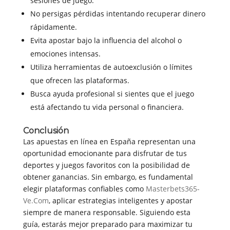
sesiones de juego.
No persigas pérdidas intentando recuperar dinero
rápidamente.
Evita apostar bajo la influencia del alcohol o
emociones intensas.
Utiliza herramientas de autoexclusión o límites
que ofrecen las plataformas.
Busca ayuda profesional si sientes que el juego
está afectando tu vida personal o financiera.
Conclusión
Las apuestas en línea en España representan una
oportunidad emocionante para disfrutar de tus
deportes y juegos favoritos con la posibilidad de
obtener ganancias. Sin embargo, es fundamental
elegir plataformas confiables como
Masterbets365-
Ve.Com
, aplicar estrategias inteligentes y apostar
siempre de manera responsable. Siguiendo esta
guía, estarás mejor preparado para maximizar tu