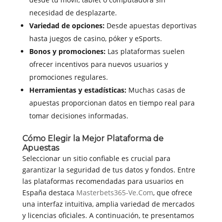
necesidad de desplazarte.
Variedad de opciones:
Desde apuestas deportivas
hasta juegos de casino, póker y eSports.
Bonos y promociones:
Las plataformas suelen
ofrecer incentivos para nuevos usuarios y
promociones regulares.
Herramientas y estadísticas:
Muchas casas de
apuestas proporcionan datos en tiempo real para
tomar decisiones informadas.
Cómo Elegir la Mejor Plataforma de
Apuestas
Seleccionar un sitio confiable es crucial para
garantizar la seguridad de tus datos y fondos. Entre
las plataformas recomendadas para usuarios en
España destaca
Masterbets365-Ve.Com
, que ofrece
una interfaz intuitiva, amplia variedad de mercados
y licencias oficiales. A continuación, te presentamos