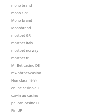
mono brand
mono slot
Mono-brand
Monobrand
mostbet GR
mostbet italy
mostbet norway
mostbet tr
Mr Bet casino DE
mx-bbrbet-casino
Non classifié(e)
online casino au
ozwin au casino
pelican casino PL
Pin UP