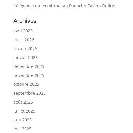
L’élégance du jeu virtuel au Panache Casino Online
Archives
avril 2026
mars 2026
février 2026
janvier 2026
décembre 2025
novembre 2025
octobre 2025
septembre 2025
août 2025
juillet 2025
juin 2025
mai 2025