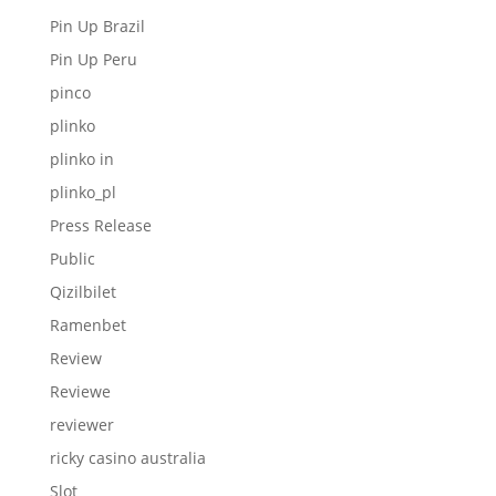
Pin Up Brazil
Pin Up Peru
pinco
plinko
plinko in
plinko_pl
Press Release
Public
Qizilbilet
Ramenbet
Review
Reviewe
reviewer
ricky casino australia
Slot