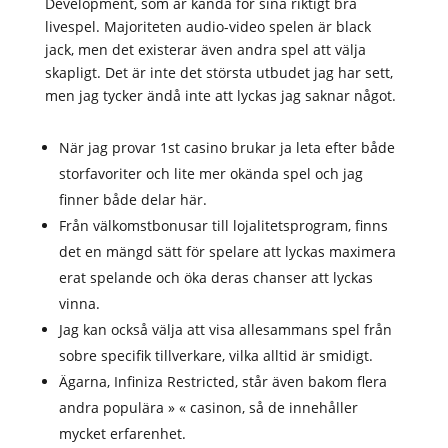
Development, som är kända för sina riktigt bra
livespel. Majoriteten audio-video spelen är black
jack, men det existerar även andra spel att välja
skapligt. Det är inte det största utbudet jag har sett,
men jag tycker ändå inte att lyckas jag saknar något.
När jag provar 1st casino brukar ja leta efter både
storfavoriter och lite mer okända spel och jag
finner både delar här.
Från välkomstbonusar till lojalitetsprogram, finns
det en mängd sätt för spelare att lyckas maximera
erat spelande och öka deras chanser att lyckas
vinna.
Jag kan också välja att visa allesammans spel från
sobre specifik tillverkare, vilka alltid är smidigt.
Ägarna, Infiniza Restricted, står även bakom flera
andra populära » « casinon, så de innehåller
mycket erfarenhet.