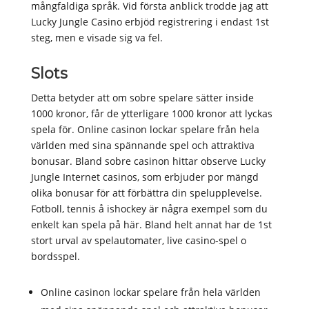
mångfaldiga språk. Vid första anblick trodde jag att
Lucky Jungle Casino erbjöd registrering i endast 1st
steg, men e visade sig va fel.
Slots
Detta betyder att om sobre spelare sätter inside
1000 kronor, får de ytterligare 1000 kronor att lyckas
spela för. Online casinon lockar spelare från hela
världen med sina spännande spel och attraktiva
bonusar. Bland sobre casinon hittar observe Lucky
Jungle Internet casinos, som erbjuder por mängd
olika bonusar för att förbättra din spelupplevelse.
Fotboll, tennis å ishockey är några exempel som du
enkelt kan spela på här. Bland helt annat har de 1st
stort urval av spelautomater, live casino-spel o
bordsspel.
Online casinon lockar spelare från hela världen