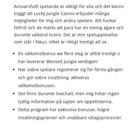
Ansvarsfullt spelande är viktigt för alla och det känns
tryggt att Lucky Jungle Casino erbjuder många
möjligheter för mig och andra spelare. Allt funkar
felfritt och de märks att para har en menig ägare och
durante välkänd licens. Det är min spelupplevelse
som står i fokus, vilket är riktigt trevligt att se.
En välkomstbonus we flera steg är alltid trevligt o
här levererar Blessed Jungle verkligen!
När sobre spelare registrerar sig för första gången
och gör sobre insättning, aktiveras
välkomstbonusen.
Det finns durante livechatt, men mig hittar ingen
tydlig information på sajten om öppettiderna.
Detta program har exklusiva bonusar, högre
insättningsgränser och snabbare uttagsprocesser.