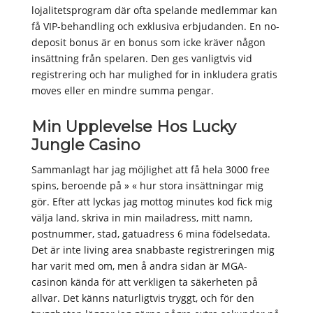
lojalitetsprogram där ofta spelande medlemmar kan
få VIP-behandling och exklusiva erbjudanden. En no-
deposit bonus är en bonus som icke kräver någon
insättning från spelaren. Den ges vanligtvis vid
registrering och har mulighed for in inkludera gratis
moves eller en mindre summa pengar.
Min Upplevelse Hos Lucky
Jungle Casino
Sammanlagt har jag möjlighet att få hela 3000 free
spins, beroende på » « hur stora insättningar mig
gör. Efter att lyckas jag mottog minutes kod fick mig
välja land, skriva in min mailadress, mitt namn,
postnummer, stad, gatuadress 6 mina födelsedata.
Det är inte living area snabbaste registreringen mig
har varit med om, men å andra sidan är MGA-
casinon kända för att verkligen ta säkerheten på
allvar. Det känns naturligtvis tryggt, och för den