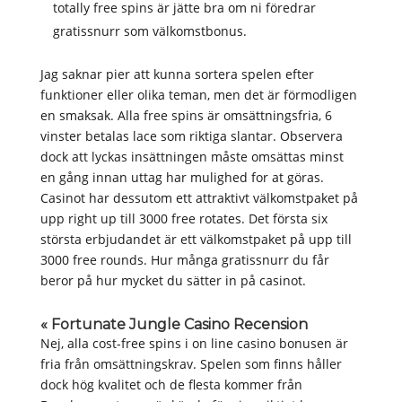
totally free spins är jätte bra om ni föredrar
gratissnurr som välkomstbonus.
Jag saknar pier att kunna sortera spelen efter
funktioner eller olika teman, men det är förmodligen
en smaksak. Alla free spins är omsättningsfria, 6
vinster betalas lace som riktiga slantar. Observera
dock att lyckas insättningen måste omsättas minst
en gång innan uttag har mulighed for at göras.
Casinot har dessutom ett attraktivt välkomstpaket på
upp right up till 3000 free rotates. Det första six
största erbjudandet är ett välkomstpaket på upp till
3000 free rounds. Hur många gratissnurr du får
beror på hur mycket du sätter in på casinot.
« Fortunate Jungle Casino Recension
Nej, alla cost-free spins i on line casino bonusen är
fria från omsättningskrav. Spelen som finns håller
dock hög kvalitet och de flesta kommer från