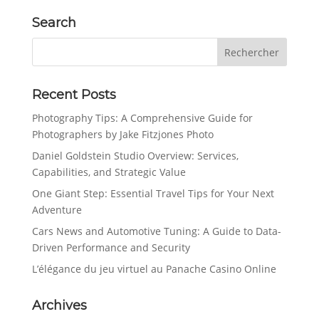
Search
Recent Posts
Photography Tips: A Comprehensive Guide for
Photographers by Jake Fitzjones Photo
Daniel Goldstein Studio Overview: Services,
Capabilities, and Strategic Value
One Giant Step: Essential Travel Tips for Your Next
Adventure
Cars News and Automotive Tuning: A Guide to Data-
Driven Performance and Security
L’élégance du jeu virtuel au Panache Casino Online
Archives