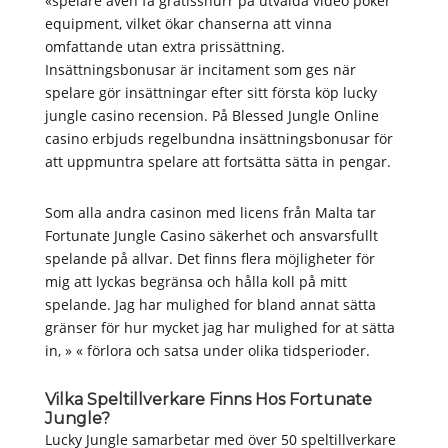
«spelare även få gratissnurr på utvalda video poker
equipment, vilket ökar chanserna att vinna
omfattande utan extra prissättning.
Insättningsbonusar är incitament som ges när
spelare gör insättningar efter sitt första köp lucky
jungle casino recension. På Blessed Jungle Online
casino erbjuds regelbundna insättningsbonusar för
att uppmuntra spelare att fortsätta sätta in pengar.
Som alla andra casinon med licens från Malta tar
Fortunate Jungle Casino säkerhet och ansvarsfullt
spelande på allvar. Det finns flera möjligheter för
mig att lyckas begränsa och hålla koll på mitt
spelande. Jag har mulighed for bland annat sätta
gränser för hur mycket jag har mulighed for at sätta
in, » « förlora och satsa under olika tidsperioder.
Vilka Speltillverkare Finns Hos Fortunate
Jungle?
Lucky Jungle samarbetar med över 50 speltillverkare