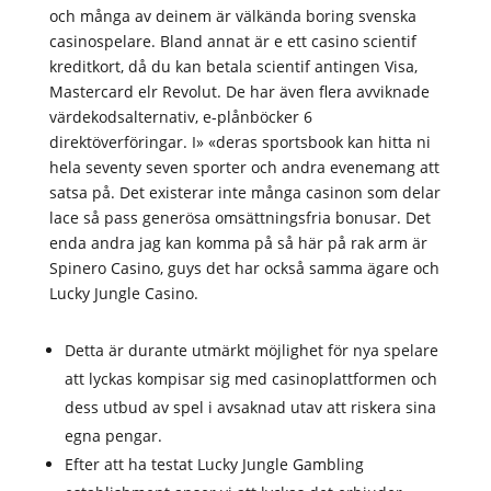
och många av deinem är välkända boring svenska
casinospelare. Bland annat är e ett casino scientif
kreditkort, då du kan betala scientif antingen Visa,
Mastercard elr Revolut. De har även flera avviknade
värdekodsalternativ, e-plånböcker 6
direktöverföringar. I» «deras sportsbook kan hitta ni
hela seventy seven sporter och andra evenemang att
satsa på. Det existerar inte många casinon som delar
lace så pass generösa omsättningsfria bonusar. Det
enda andra jag kan komma på så här på rak arm är
Spinero Casino, guys det har också samma ägare och
Lucky Jungle Casino.
Detta är durante utmärkt möjlighet för nya spelare
att lyckas kompisar sig med casinoplattformen och
dess utbud av spel i avsaknad utav att riskera sina
egna pengar.
Efter att ha testat Lucky Jungle Gambling