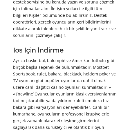
destek servisine bu konuda yazın ve sorunu çözmek
için talimatlar alın. İletişim yolları ile ilgili tüm
bilgileri Kişiler bölümünde bulabilirsiniz. Destek
operatörleri, gerçek oyuncuların geri bildirimlerini
dikkate alarak taleplere hızlı bir şekilde yanıt verir ve
sorunlarını çözmeye çalışır.
Ios Için İndirme
Ayrıca basketbol, balompié ve Amerikan futbolu gibi
birçok başka seçenek de bulunmaktadır. Mostbet
Sportsbook, rulet, bakara, blackjack, holdem poker ve
TV oyunları gibi popüler oyunlar da dahil olmak
üzere canlı dağıtıcı casino oyunları sunmaktadır. »
« [newline]Oyuncular oyunların klasik versiyonlarının
tadını çıkarabilir ya da yıldırım ruleti empieza hız
bakara gibi varyasyonları deneyebilirler. Canlı bir
kumarhane, oyuncuların profesyonel krupiyelerle
gerçek zamanlı olarak etkileşime girmelerini
sağlayarak daha sürükleyici ve otantik bir oyun