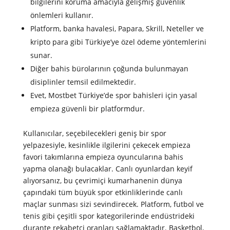
bilgilerini koruma amacıyla gelişmiş güvenlik
önlemleri kullanır.
Platform, banka havalesi, Papara, Skrill, Neteller ve
kripto para gibi Türkiye’ye özel ödeme yöntemlerini
sunar.
Diğer bahis bürolarının çoğunda bulunmayan
disiplinler temsil edilmektedir.
Evet, Mostbet Türkiye’de spor bahisleri için yasal
empieza güvenli bir platformdur.
Kullanıcılar, seçebilecekleri geniş bir spor
yelpazesiyle, kesinlikle ilgilerini çekecek empieza
favori takımlarına empieza oyuncularına bahis
yapma olanağı bulacaklar. Canlı oyunlardan keyif
alıyorsanız, bu çevrimiçi kumarhanenin dünya
çapındaki tüm büyük spor etkinliklerinde canlı
maçlar sunması sizi sevindirecek. Platform, futbol ve
tenis gibi çeşitli spor kategorilerinde endüstrideki
durante rekabetçi oranları sağlamaktadır. Basketbol,