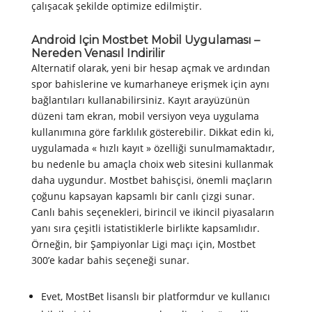
çalışacak şekilde optimize edilmiştir.
Android Için Mostbet Mobil Uygulaması –
Nereden Venasıl Indirilir
Alternatif olarak, yeni bir hesap açmak ve ardından
spor bahislerine ve kumarhaneye erişmek için aynı
bağlantıları kullanabilirsiniz. Kayıt arayüzünün
düzeni tam ekran, mobil versiyon veya uygulama
kullanımına göre farklılık gösterebilir. Dikkat edin ki,
uygulamada « hızlı kayıt » özelliği sunulmamaktadır,
bu nedenle bu amaçla choix web sitesini kullanmak
daha uygundur. Mostbet bahisçisi, önemli maçların
çoğunu kapsayan kapsamlı bir canlı çizgi sunar.
Canlı bahis seçenekleri, birincil ve ikincil piyasaların
yanı sıra çeşitli istatistiklerle birlikte kapsamlıdır.
Örneğin, bir Şampiyonlar Ligi maçı için, Mostbet
300’e kadar bahis seçeneği sunar.
Evet, MostBet lisanslı bir platformdur ve kullanıcı