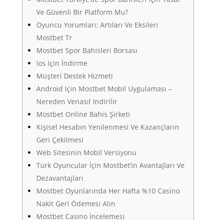
Ve Güvenli Bir Platform Mu?
Oyuncu Yorumları: Artıları Ve Eksileri
Mostbet Tr
Mostbet Spor Bahisleri Borsası
Ios Için İndirme
Müşteri Destek Hizmeti
Android Için Mostbet Mobil Uygulaması –
Nereden Venasıl Indirilir
Mostbet Online Bahis Şirketi
Kişisel Hesabın Yenilenmesi Ve Kazançların
Geri Çekilmesi
Web Sitesinin Mobil Versiyonu
Türk Oyuncular İçin Mostbet’in Avantajları Ve
Dezavantajları
Mostbet Oyunlarında Her Hafta %10 Casino
Nakit Geri Ödemesi Alın
Mostbet Casino İncelemesi