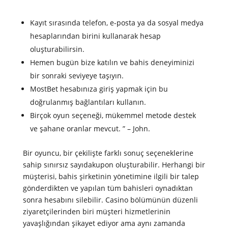
Kayıt sırasında telefon, e-posta ya da sosyal medya
hesaplarından birini kullanarak hesap
oluşturabilirsin.
Hemen bugün bize katılın ve bahis deneyiminizi
bir sonraki seviyeye taşıyın.
MostBet hesabınıza giriş yapmak için bu
doğrulanmış bağlantıları kullanın.
Birçok oyun seçeneği, mükemmel metode destek
ve şahane oranlar mevcut. ” – John.
Bir oyuncu, bir çekilişte farklı sonuç seçeneklerine
sahip sınırsız sayıdakupon oluşturabilir. Herhangi bir
müşterisi, bahis şirketinin yönetimine ilgili bir talep
gönderdikten ve yapılan tüm bahisleri oynadıktan
sonra hesabını silebilir. Casino bölümünün düzenli
ziyaretçilerinden biri müşteri hizmetlerinin
yavaşlığından şikayet ediyor ama aynı zamanda