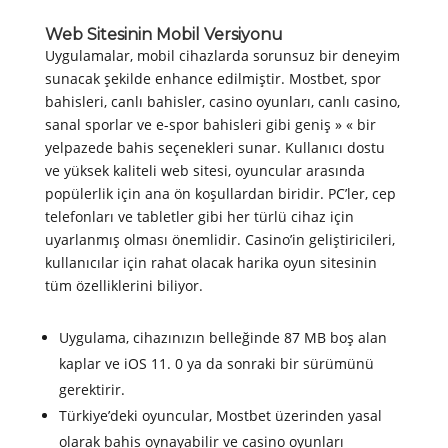
Web Sitesinin Mobil Versiyonu
Uygulamalar, mobil cihazlarda sorunsuz bir deneyim
sunacak şekilde enhance edilmiştir. Mostbet, spor
bahisleri, canlı bahisler, casino oyunları, canlı casino,
sanal sporlar ve e-spor bahisleri gibi geniş » « bir
yelpazede bahis seçenekleri sunar. Kullanıcı dostu
ve yüksek kaliteli web sitesi, oyuncular arasında
popülerlik için ana ön koşullardan biridir. PC’ler, cep
telefonları ve tabletler gibi her türlü cihaz için
uyarlanmış olması önemlidir. Casino’in geliştiricileri,
kullanıcılar için rahat olacak harika oyun sitesinin
tüm özelliklerini biliyor.
Uygulama, cihazınızın belleğinde 87 MB boş alan
kaplar ve iOS 11. 0 ya da sonraki bir sürümünü
gerektirir.
Türkiye’deki oyuncular, Mostbet üzerinden yasal
olarak bahis oynayabilir ve casino oyunları