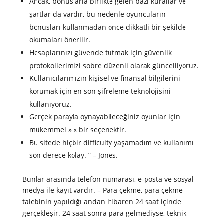
Ancak, bonuslarla birlikte gelen bazı kurallar ve
şartlar da vardır, bu nedenle oyuncuların
bonusları kullanmadan önce dikkatli bir şekilde
okumaları önerilir.
Hesaplarınızı güvende tutmak için güvenlik
protokollerimizi sobre düzenli olarak güncelliyoruz.
Kullanıcılarımızın kişisel ve finansal bilgilerini
korumak için en son şifreleme teknolojisini
kullanıyoruz.
Gerçek parayla oynayabileceğiniz oyunlar için
mükemmel » « bir seçenektir.
Bu sitede hiçbir difficulty yaşamadım ve kullanımı
son derece kolay. ” – Jones.
Bunlar arasında telefon numarası, e-posta ve sosyal
medya ile kayıt vardır. – Para çekme, para çekme
talebinin yapıldığı andan itibaren 24 saat içinde
gerçekleşir. 24 saat sonra para gelmediyse, teknik