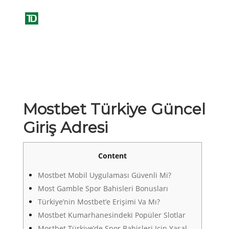
Mostbet Türkiye Güncel
Giriş Adresi
Content
Mostbet Mobil Uygulaması Güvenli Mi?
Most Gamble Spor Bahisleri Bonusları
Türkiye’nin Mostbet’e Erişimi Va Mı?
Mostbet Kumarhanesindeki Popüler Slotlar
Mostbet Türkiye’de Spor Bahisleri Için Yasal