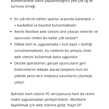
kumarhanede bahis yapabileceğiniz pek çok lig ve
turnuva örneği.
En çok tercih edilen sporlar arasında balompié, »
« basketbol ve beyzbol bulunmaktadır.
Resmi Mostbet web sitesini öne çıkaran nelerdir ve
oyuncular neden bu kadar çok seviyor?
Dikkat edin ki, uygulamada « hızlı kayıt » özelliği
sunulmamaktadır, bu nedenle bu amaçla choix
web sitesini kullanmak daha uygundur.
Destek operatörleri, gerçek oyuncuların geri
bildirimlerini dikkate alarak taleplere hızlı bir
şekilde yanıt verir empieza sorunlarını çözmeye
çalışır.
Bahisler hem sitenin PC versiyonuna hem de resmi
mobil uygulamadan yerleştirilebilir. Mostbet’e
kaydolmak için web sitesine gidip “Kayıt Ol”