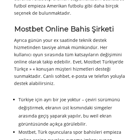
futbol empieza Amerikan futbolu gibi daha birçok
seçenek de bulunmaktadır.
Mostbet Online Bahis Şirketi
Ayrıca günün your ex saatinde teknik destek
hizmetinden tavsiye almak mümkündür. Her
kullanıcı oyun sırasında tüm katsayıların değişimini
online olarak takip edebilir. Evet, Mostbet Türkiye’de
Türkçe » « konuşan müşteri hizmetleri desteği
sunmaktadır. Canlı sohbet, e-posta ve telefon yoluyla
destek alabilirsiniz.
Türkiye için ayrı bir joe yoktur – çeviri sürümünü
değiştirmek, ekranın üst kısmındaki simgeler
arasında geçiş yaparak yapılır, bu weil ekran
görüntüsünde açıkça görülebilir.
Mostbet, Türk oyunculara spor bahisleri empieza