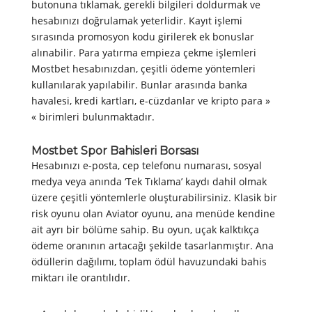
butonuna tıklamak, gerekli bilgileri doldurmak ve
hesabınızı doğrulamak yeterlidir. Kayıt işlemi
sırasında promosyon kodu girilerek ek bonuslar
alınabilir. Para yatırma empieza çekme işlemleri
Mostbet hesabınızdan, çeşitli ödeme yöntemleri
kullanılarak yapılabilir. Bunlar arasında banka
havalesi, kredi kartları, e-cüzdanlar ve kripto para »
« birimleri bulunmaktadır.
Mostbet Spor Bahisleri Borsası
Hesabınızı e-posta, cep telefonu numarası, sosyal
medya veya anında ‘Tek Tıklama’ kaydı dahil olmak
üzere çeşitli yöntemlerle oluşturabilirsiniz. Klasik bir
risk oyunu olan Aviator oyunu, ana menüde kendine
ait ayrı bir bölüme sahip. Bu oyun, uçak kalktıkça
ödeme oranının artacağı şekilde tasarlanmıştır. Ana
ödüllerin dağılımı, toplam ödül havuzundaki bahis
miktarı ile orantılıdır.