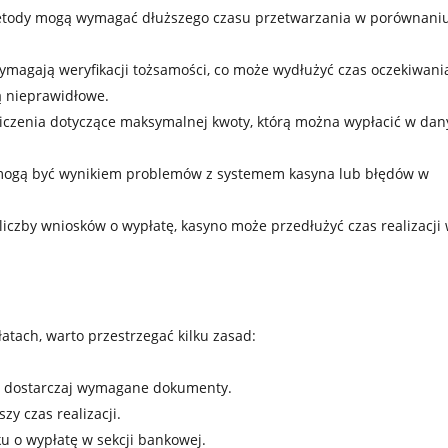
tody mogą wymagać dłuższego czasu przetwarzania w porównaniu
magają weryfikacji tożsamości, co może wydłużyć czas oczekiwani
ą nieprawidłowe.
czenia dotyczące maksymalnej kwoty, którą można wypłacić w da
mogą być wynikiem problemów z systemem kasyna lub błędów w
iczby wniosków o wypłatę, kasyno może przedłużyć czas realizacji
tach, warto przestrzegać kilku zasad:
 i dostarczaj wymagane dokumenty.
zy czas realizacji.
u o wypłatę w sekcji bankowej.