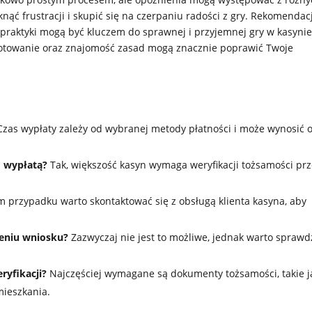
nąć frustracji i skupić się na czerpaniu radości z gry. Rekomendac
praktyki mogą być kluczem do sprawnej i przyjemnej gry w kasyni
gotowanie oraz znajomość zasad mogą znacznie poprawić Twoje
zas wypłaty zależy od wybranej metody płatności i może wynosić 
 wypłatą?
Tak, większość kasyn wymaga weryfikacji tożsamości pr
 przypadku warto skontaktować się z obsługą klienta kasyna, aby
eniu wniosku?
Zazwyczaj nie jest to możliwe, jednak warto sprawd
.
yfikacji?
Najczęściej wymagane są dokumenty tożsamości, takie j
mieszkania.