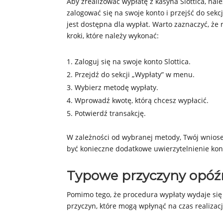
Aby zrealizować wypłatę z kasyna Slottica, na
zalogować się na swoje konto i przejść do sek
jest dostępna dla wypłat. Warto zaznaczyć, ż
kroki, które należy wykonać:
Zaloguj się na swoje konto Slottica.
Przejdź do sekcji „Wypłaty” w menu.
Wybierz metodę wypłaty.
Wprowadź kwotę, którą chcesz wypłacić.
Potwierdź transakcję.
W zależności od wybranej metody, Twój wnios
być konieczne dodatkowe uwierzytelnienie kon
Typowe przyczyny opóź
Pomimo tego, że procedura wypłaty wydaje się
przyczyn, które mogą wpłynąć na czas realizacj