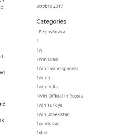
octobre 2017
je
e
Categories
! Без рубрики
1
1w
od
1Win Brasil
1win casino spanish
zed
1win fr
1win India
1WIN Official In Russia
zić
1win Turkiye
1win uzbekistan
ak
1winRussia
1xbet