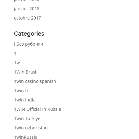
janvier 2018
octobre 2017
Categories
! Без рубрики
1
1w
1Win Brasil
1win casino spanish
1win fr
1win India
1WIN Official In Russia
1win Turkiye
1win uzbekistan
1winRussia