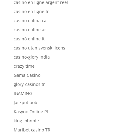
casino en ligne argent reel
casino en ligne fr
casino onlina ca
casino online ar
casinò online it
casino utan svensk licens
casino-glory india
crazy time
Gama Casino
glory-casinos tr
IGAMING
Jackpot bob
Kasyno Online PL
king johnnie
Maribet casino TR