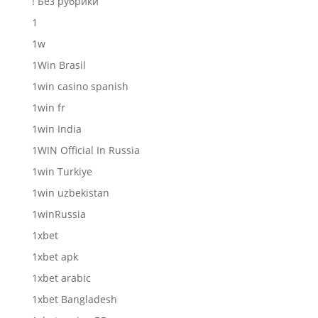
! Без рубрики
1
1w
1Win Brasil
1win casino spanish
1win fr
1win India
1WIN Official In Russia
1win Turkiye
1win uzbekistan
1winRussia
1xbet
1xbet apk
1xbet arabic
1xbet Bangladesh