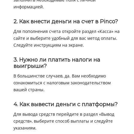
информацией.
2. Как внести деньги на счет в Pinco?
Для пополнения счета откройте раздел «Касса» на
сайте и выберите удобный для вас метод оплаты.
Следуйте инструкциям на экране.
3. Нужно ли платить налоги на
выигрыши?
В большинстве случаев, да. Вам необходимо
ознакомиться с налоговым законодательством
вашей страны.
4. Как вывести деньги с платформы?
Для вывода средств перейдите в раздел «Вывод
средств», выберите способ выплаты и следуйте
указаниям.