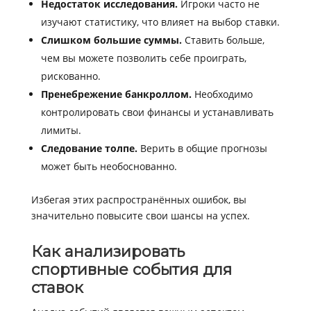
Недостаток исследования.
Игроки часто не
изучают статистику, что влияет на выбор ставки.
Слишком большие суммы.
Ставить больше,
чем вы можете позволить себе проиграть,
рискованно.
Пренебрежение банкроллом.
Необходимо
контролировать свои финансы и устанавливать
лимиты.
Следование толпе.
Верить в общие прогнозы
может быть необоснованно.
Избегая этих распространённых ошибок, вы
значительно повысите свои шансы на успех.
Как анализировать
спортивные события для
ставок