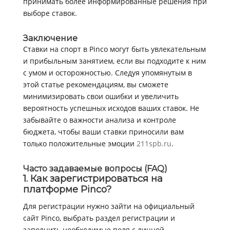
принимать более информированные решения при
выборе ставок.
Заключение
Ставки на спорт в Pinco могут быть увлекательным
и прибыльным занятием, если вы подходите к ним
с умом и осторожностью. Следуя упомянутым в
этой статье рекомендациям, вы сможете
минимизировать свои ошибки и увеличить
вероятность успешных исходов ваших ставок. Не
забывайте о важности анализа и контроле
бюджета, чтобы ваши ставки приносили вам
только положительные эмоции
211spb.ru
.
Часто задаваемые вопросы (FAQ)
1. Как зарегистрироваться на
платформе Pinco?
Для регистрации нужно зайти на официальный
сайт Pinco, выбрать раздел регистрации и
заполнить необходимые поля с личной