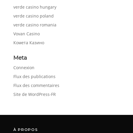
verde casino hungary
verde casino poland
verde casino romania
Vovan Casino
Комета Казино
Meta
Connexion
Flux des publications
Flux des commentaires
Site de WordPress-FR
À PROPOS