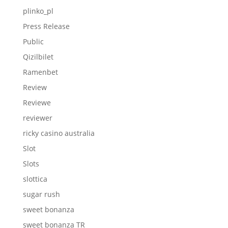
plinko_pl
Press Release
Public
Qizilbilet
Ramenbet
Review
Reviewe
reviewer
ricky casino australia
Slot
Slots
slottica
sugar rush
sweet bonanza
sweet bonanza TR