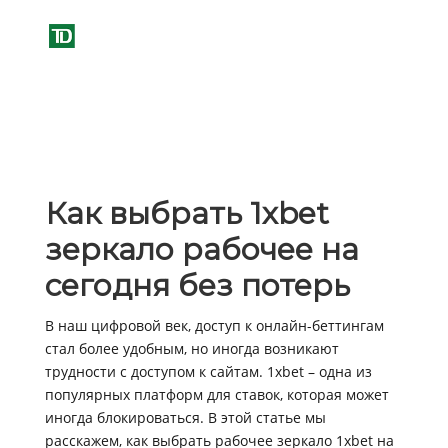
Как выбрать 1xbet
зеркало рабочее на
сегодня без потерь
В наш цифровой век, доступ к онлайн-беттингам
стал более удобным, но иногда возникают
трудности с доступом к сайтам. 1xbet – одна из
популярных платформ для ставок, которая может
иногда блокироваться. В этой статье мы
расскажем, как выбрать рабочее зеркало 1xbet на