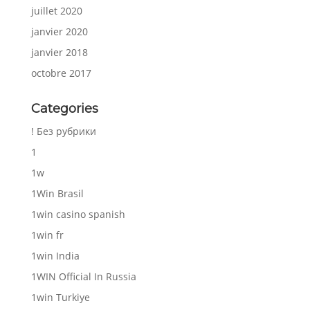
juillet 2020
janvier 2020
janvier 2018
octobre 2017
Categories
! Без рубрики
1
1w
1Win Brasil
1win casino spanish
1win fr
1win India
1WIN Official In Russia
1win Turkiye