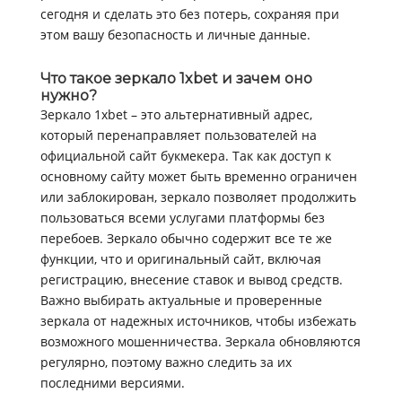
сегодня и сделать это без потерь, сохраняя при
этом вашу безопасность и личные данные.
Что такое зеркало 1xbet и зачем оно
нужно?
Зеркало 1xbet – это альтернативный адрес,
который перенаправляет пользователей на
официальной сайт букмекера. Так как доступ к
основному сайту может быть временно ограничен
или заблокирован, зеркало позволяет продолжить
пользоваться всеми услугами платформы без
перебоев. Зеркало обычно содержит все те же
функции, что и оригинальный сайт, включая
регистрацию, внесение ставок и вывод средств.
Важно выбирать актуальные и проверенные
зеркала от надежных источников, чтобы избежать
возможного мошенничества. Зеркала обновляются
регулярно, поэтому важно следить за их
последними версиями.