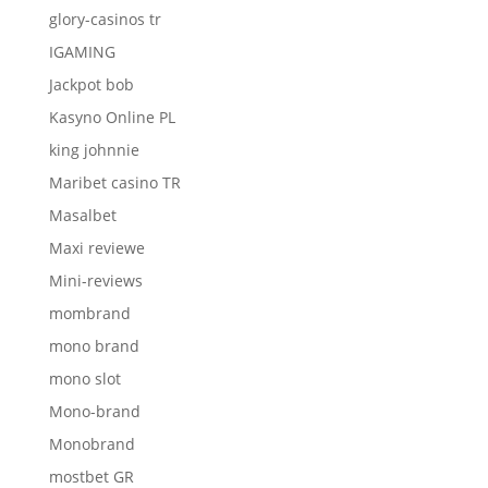
glory-casinos tr
IGAMING
Jackpot bob
Kasyno Online PL
king johnnie
Maribet casino TR
Masalbet
Maxi reviewe
Mini-reviews
mombrand
mono brand
mono slot
Mono-brand
Monobrand
mostbet GR