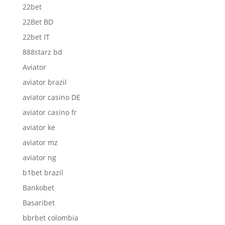
22bet
22Bet BD
22bet IT
888starz bd
Aviator
aviator brazil
aviator casino DE
aviator casino fr
aviator ke
aviator mz
aviator ng
b1bet brazil
Bankobet
Basaribet
bbrbet colombia