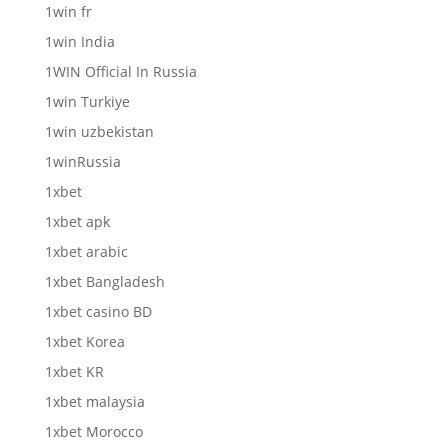
1win fr
1win India
1WIN Official In Russia
1win Turkiye
1win uzbekistan
1winRussia
1xbet
1xbet apk
1xbet arabic
1xbet Bangladesh
1xbet casino BD
1xbet Korea
1xbet KR
1xbet malaysia
1xbet Morocco