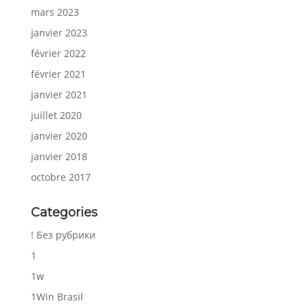
mars 2023
janvier 2023
février 2022
février 2021
janvier 2021
juillet 2020
janvier 2020
janvier 2018
octobre 2017
Categories
! Без рубрики
1
1w
1Win Brasil