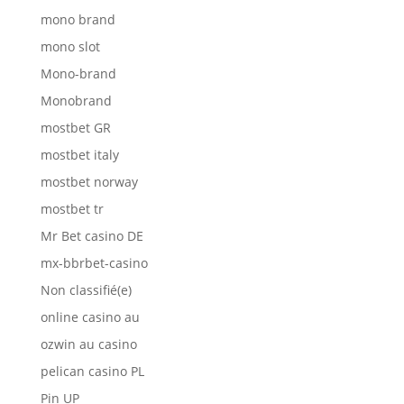
mono brand
mono slot
Mono-brand
Monobrand
mostbet GR
mostbet italy
mostbet norway
mostbet tr
Mr Bet casino DE
mx-bbrbet-casino
Non classifié(e)
online casino au
ozwin au casino
pelican casino PL
Pin UP