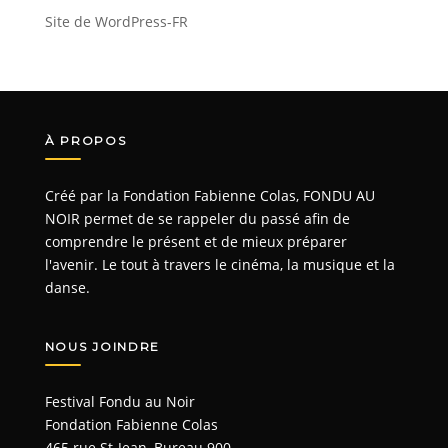
Site de WordPress-FR
À PROPOS
Créé par la Fondation Fabienne Colas, FONDU AU
NOIR permet de se rappeler du passé afin de
comprendre le présent et de mieux préparer
l'avenir. Le tout à travers le cinéma, la musique et la
danse.
NOUS JOINDRE
Festival Fondu au Noir
Fondation Fabienne Colas
465 rue St-Jean, Bureau 900