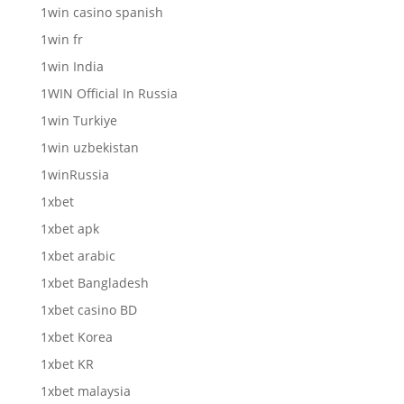
1win casino spanish
1win fr
1win India
1WIN Official In Russia
1win Turkiye
1win uzbekistan
1winRussia
1xbet
1xbet apk
1xbet arabic
1xbet Bangladesh
1xbet casino BD
1xbet Korea
1xbet KR
1xbet malaysia