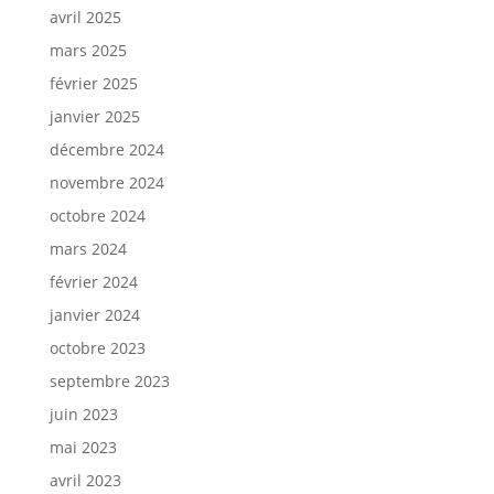
avril 2025
mars 2025
février 2025
janvier 2025
décembre 2024
novembre 2024
octobre 2024
mars 2024
février 2024
janvier 2024
octobre 2023
septembre 2023
juin 2023
mai 2023
avril 2023