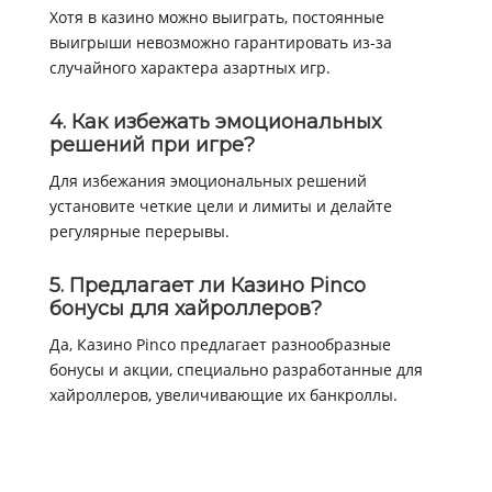
Хотя в казино можно выиграть, постоянные
выигрыши невозможно гарантировать из-за
случайного характера азартных игр.
4. Как избежать эмоциональных
решений при игре?
Для избежания эмоциональных решений
установите четкие цели и лимиты и делайте
регулярные перерывы.
5. Предлагает ли Казино Pinco
бонусы для хайроллеров?
Да, Казино Pinco предлагает разнообразные
бонусы и акции, специально разработанные для
хайроллеров, увеличивающие их банкроллы.