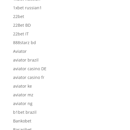
1xbet russian1
22bet
22Bet BD
22bet IT
888starz bd
Aviator
aviator brazil
aviator casino DE
aviator casino fr
aviator ke
aviator mz
aviator ng
b1bet brazil
Bankobet
Basaribet