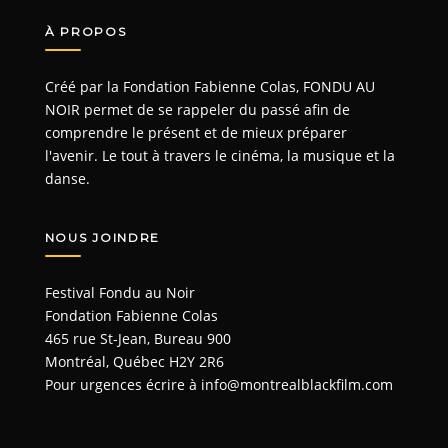
À PROPOS
Créé par la Fondation Fabienne Colas, FONDU AU
NOIR permet de se rappeler du passé afin de
comprendre le présent et de mieux préparer
l'avenir. Le tout à travers le cinéma, la musique et la
danse.
NOUS JOINDRE
Festival Fondu au Noir
Fondation Fabienne Colas
465 rue St-Jean, Bureau 900
Montréal, Québec H2Y 2R6
Pour urgences écrire à
info@montrealblackfilm.com