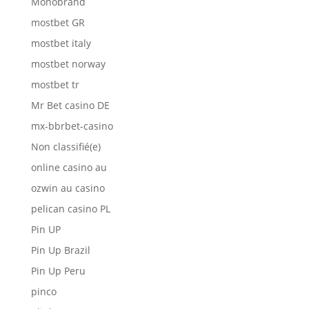
Monobrand
mostbet GR
mostbet italy
mostbet norway
mostbet tr
Mr Bet casino DE
mx-bbrbet-casino
Non classifié(e)
online casino au
ozwin au casino
pelican casino PL
Pin UP
Pin Up Brazil
Pin Up Peru
pinco