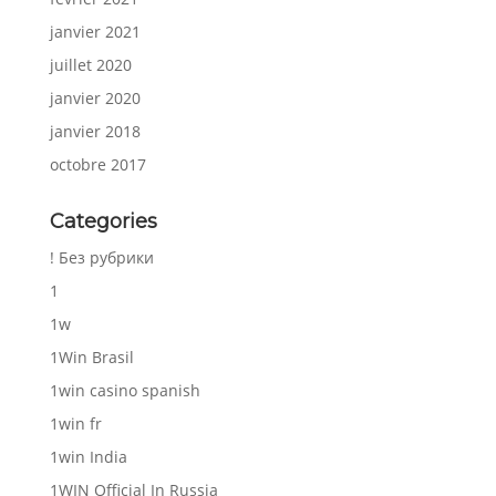
janvier 2021
juillet 2020
janvier 2020
janvier 2018
octobre 2017
Categories
! Без рубрики
1
1w
1Win Brasil
1win casino spanish
1win fr
1win India
1WIN Official In Russia