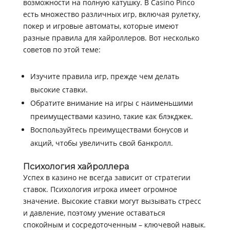
возможности на полную катушку. В Casino Pinco
есть множество различных игр, включая рулетку,
покер и игровые автоматы, которые имеют
разные правила для хайроллеров. Вот несколько
советов по этой теме:
Изучите правила игр, прежде чем делать
высокие ставки.
Обратите внимание на игры с наименьшими
преимуществами казино, такие как блэкджек.
Воспользуйтесь преимуществами бонусов и
акций, чтобы увеличить свой банкролл.
Психология хайроллера
Успех в казино не всегда зависит от стратегии
ставок. Психология игрока имеет огромное
значение. Высокие ставки могут вызывать стресс
и давление, поэтому умение оставаться
спокойным и сосредоточенным – ключевой навык.