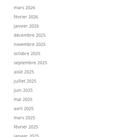
mars 2026
février 2026
janvier 2026
décembre 2025
novembre 2025
octobre 2025
septembre 2025
août 2025
juillet 2025
juin 2025
mai 2025
avril 2025
mars 2025
février 2025
janvier 2025