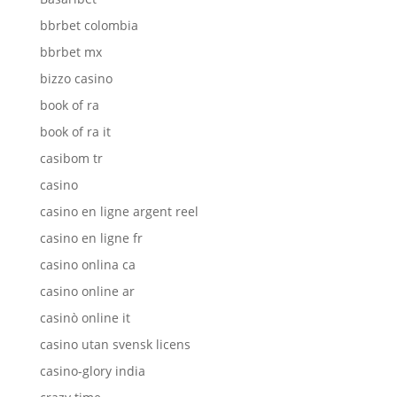
bbrbet colombia
bbrbet mx
bizzo casino
book of ra
book of ra it
casibom tr
casino
casino en ligne argent reel
casino en ligne fr
casino onlina ca
casino online ar
casinò online it
casino utan svensk licens
casino-glory india