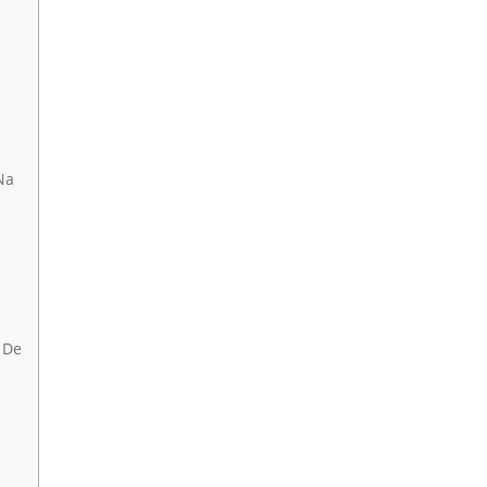
Na
 De