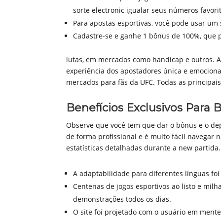
sorte electronic igualar seus números favori
Para apostas esportivas, você pode usar um si
Cadastre-se e ganhe 1 bônus de 100%, que po
lutas, em mercados como handicap e outros. Al
experiência dos apostadores única e emociona
mercados para fãs da UFC. Todas as principais
Benefícios Exclusivos Para B
Observe que você tem que dar o bônus e o depó
de forma profissional e é muito fácil navegar
estatísticas detalhadas durante a new partida.
A adaptabilidade para diferentes línguas fo
Centenas de jogos esportivos ao listo e milh
demonstrações todos os dias.
O site foi projetado com o usuário em ment