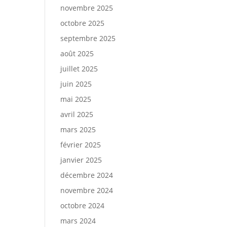
novembre 2025
octobre 2025
septembre 2025
août 2025
juillet 2025
juin 2025
mai 2025
avril 2025
mars 2025
février 2025
janvier 2025
décembre 2024
novembre 2024
octobre 2024
mars 2024