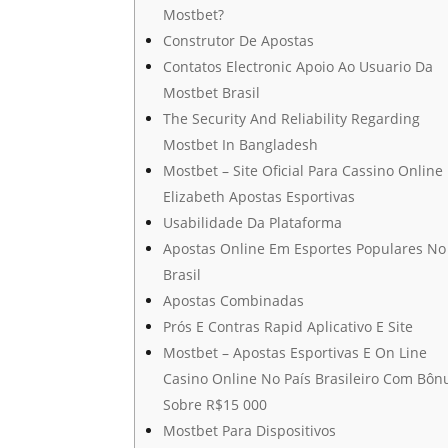
Mostbet?
Construtor De Apostas
Contatos Electronic Apoio Ao Usuario Da
Mostbet Brasil
The Security And Reliability Regarding
Mostbet In Bangladesh
Mostbet – Site Oficial Para Cassino Online
Elizabeth Apostas Esportivas
Usabilidade Da Plataforma
Apostas Online Em Esportes Populares No
Brasil
Apostas Combinadas
Prós E Contras Rapid Aplicativo E Site
Mostbet – Apostas Esportivas E On Line
Casino Online No País Brasileiro Com Bôn
Sobre R$15 000
Mostbet Para Dispositivos