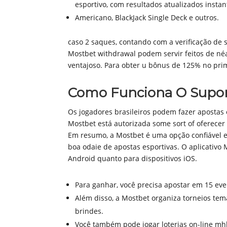
esportivo, com resultados atualizados inst
Americano, BlackJack Single Deck e outros.
caso 2 saques, contando com a verificação de 
Mostbet withdrawal podem servir feitos de né
ventajoso. Para obter u bônus de 125% no prim
Como Funciona O Supor
Os jogadores brasileiros podem fazer apostas
Mostbet está autorizada some sort of oferecer 
Em resumo, a Mostbet é uma opção confiável e 
boa odaie de apostas esportivas. O aplicativo
Android quanto para dispositivos iOS.
Para ganhar, você precisa apostar em 15 eve
Além disso, a Mostbet organiza torneios te
brindes.
Você também pode jogar loterias on-line mh