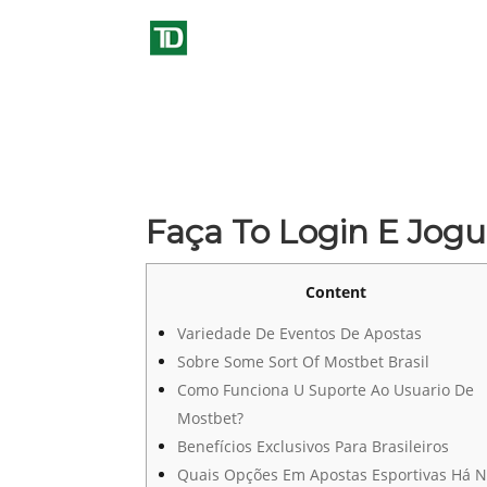
Faça To Login E Jogu
Content
Variedade De Eventos De Apostas
Sobre Some Sort Of Mostbet Brasil
Como Funciona U Suporte Ao Usuario De
Mostbet?
Benefícios Exclusivos Para Brasileiros
Quais Opções Em Apostas Esportivas Há 