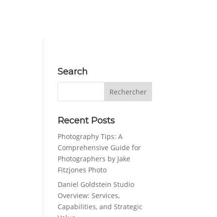
S
PRESSE
PARTENAIRES
CONTACT
Search
Recent Posts
Photography Tips: A
Comprehensive Guide for
Photographers by Jake
Fitzjones Photo
Daniel Goldstein Studio
Overview: Services,
Capabilities, and Strategic