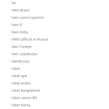
1w
1Win Brasil
1win casino spanish
1win fr
1win India
1WIN Official In Russia
1win Turkiye
1win uzbekistan
1winRussia
1xbet
1xbet apk
1xbet arabic
1xbet Bangladesh
1xbet casino BD
1xbet Korea