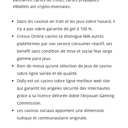
eWallets ain crypto-monnaies.
Dans les casinos en trait et les jeux sobre hasard, il
n’y a pas sobre garantie de get à 100 %.
Cresus Online casino se distingue kklk autres
plateformes par son service consumer réactif, ses
benefit sans condition de mise et social fear large
gamme para jeux.
Rien de mieux qu’une sélection de jeux de casino
sobre ligne variée et de qualité.
Dolly est un casino sobre ligne meilleur web site
qui garantit los angeles sécurité des internautes
grâce à sa licence délivrée doble l’Anjouan Gaming
Commission.
Les casinos sociaux apportent une dimension
ludique et communautaire originale.