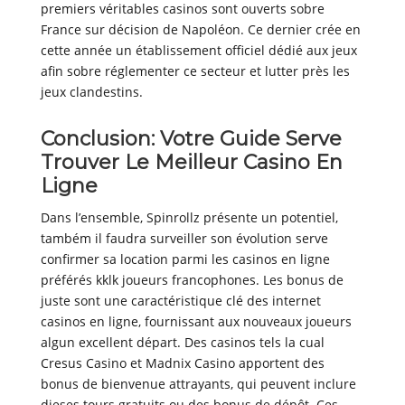
premiers véritables casinos sont ouverts sobre
France sur décision de Napoléon. Ce dernier crée en
cette année un établissement officiel dédié aux jeux
afin sobre réglementer ce secteur et lutter près les
jeux clandestins.
Conclusion: Votre Guide Serve
Trouver Le Meilleur Casino En
Ligne
Dans l’ensemble, Spinrollz présente un potentiel,
também il faudra surveiller son évolution serve
confirmer sa location parmi les casinos en ligne
préférés kklk joueurs francophones. Les bonus de
juste sont une caractéristique clé des internet
casinos en ligne, fournissant aux nouveaux joueurs
algun excellent départ. Des casinos tels la cual
Cresus Casino et Madnix Casino apportent des
bonus de bienvenue attrayants, qui peuvent inclure
dieses tours gratuits ou des bonus de dépôt. Ces