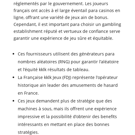
réglementés par le gouvernement. Les joueurs
français ont accès à el large éventail para casinos en
ligne, offrant une variété de jeux ain de bonus.
Cependant, il est important para choisir un gambling
establishment réputé et vertueux de confiance serve
garantir une expérience de jeu sûre et équitable.
Ces fournisseurs utilisent des générateurs para
nombres aléatoires (RNG) pour garantir l’aléatoire
et l’équité kklk résultats de tableau.
La Française kklk Jeux (FDJ) représente l’opérateur
historique ain leader des amusements de hasard
en France.
Ces jeux demandent plus de stratégie que des
machines à sous, mais ils offrent une expérience
impressive et la possibilité d’obtenir des benefits
intéressants en mettant en place des bonnes
stratégies.