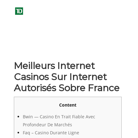
Meilleurs Internet
Casinos Sur Internet
Autorisés Sobre France
Content
Bwin — Casino En Trait Fiable Avec
Profondeur De Marchés
Faq – Casino Durante Ligne