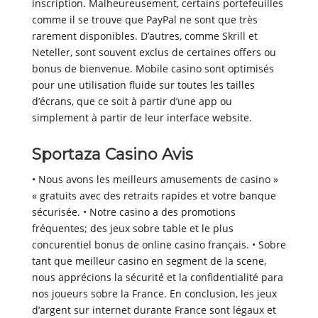
inscription. Malheureusement, certains portefeuilles
comme il se trouve que PayPal ne sont que très
rarement disponibles. D’autres, comme Skrill et
Neteller, sont souvent exclus de certaines offers ou
bonus de bienvenue. Mobile casino sont optimisés
pour une utilisation fluide sur toutes les tailles
d’écrans, que ce soit à partir d’une app ou
simplement à partir de leur interface website.
Sportaza Casino Avis
• Nous avons les meilleurs amusements de casino »
« gratuits avec des retraits rapides et votre banque
sécurisée. • Notre casino a des promotions
fréquentes; des jeux sobre table et le plus
concurentiel bonus de online casino français. • Sobre
tant que meilleur casino en segment de la scene,
nous apprécions la sécurité et la confidentialité para
nos joueurs sobre la France. En conclusion, les jeux
d’argent sur internet durante France sont légaux et