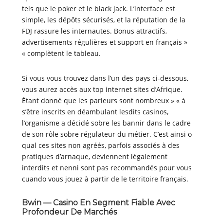
tels que le poker et le black jack. L’interface est
simple, les dépôts sécurisés, et la réputation de la
FDJ rassure les internautes. Bonus attractifs,
advertisements régulières et support en français »
« complètent le tableau.
Si vous vous trouvez dans l’un des pays ci-dessous,
vous aurez accès aux top internet sites d’Afrique.
Étant donné que les parieurs sont nombreux » « à
s’être inscrits en déambulant lesdits casinos,
l’organisme a décidé sobre les bannir dans le cadre
de son rôle sobre régulateur du métier. C’est ainsi o
qual ces sites non agréés, parfois associés à des
pratiques d’arnaque, deviennent légalement
interdits et nenni sont pas recommandés pour vous
cuando vous jouez à partir de le territoire français.
Bwin — Casino En Segment Fiable Avec
Profondeur De Marchés