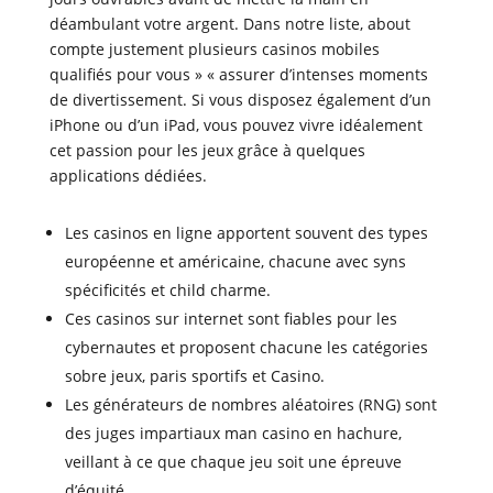
déambulant votre argent. Dans notre liste, about
compte justement plusieurs casinos mobiles
qualifiés pour vous » « assurer d’intenses moments
de divertissement. Si vous disposez également d’un
iPhone ou d’un iPad, vous pouvez vivre idéalement
cet passion pour les jeux grâce à quelques
applications dédiées.
Les casinos en ligne apportent souvent des types
européenne et américaine, chacune avec syns
spécificités et child charme.
Ces casinos sur internet sont fiables pour les
cybernautes et proposent chacune les catégories
sobre jeux, paris sportifs et Casino.
Les générateurs de nombres aléatoires (RNG) sont
des juges impartiaux man casino en hachure,
veillant à ce que chaque jeu soit une épreuve
d’équité.