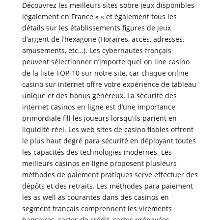
Découvrez les meilleurs sites sobre jeux disponibles
légalement en France » « et également tous les
détails sur les établissements figures de jeux
d’argent de l’hexagone (Horaires, accès, adresses,
amusements, etc…). Les cybernautes français
peuvent sélectionner n’importe quel on line casino
de la liste TOP-10 sur notre site, car chaque online
casino sur internet offre votre expérience de tableau
unique et des bonus généreux. La sécurité des
internet casinos en ligne est d’une importance
primordiale fill les joueurs lorsqu’ils parient en
liquidité réel. Les web sites de casino fiables offrent
le plus haut degré para sécurité en déployant toutes
les capacités des technologies modernes. Les
meilleurs casinos en ligne proposent plusieurs
méthodes de paiement pratiques serve effectuer des
dépôts et des retraits. Les méthodes para paiement
les as well as courantes dans des casinos en
segment francais comprennent les virements
bancaires, cartes de crédit, cartes prépayées,