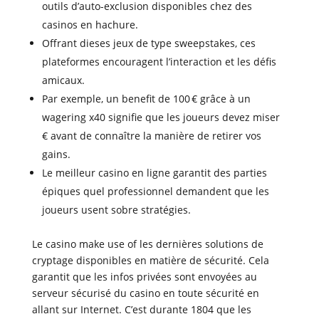
outils d’auto-exclusion disponibles chez des
casinos en hachure.
Offrant dieses jeux de type sweepstakes, ces
plateformes encouragent l’interaction et les défis
amicaux.
Par exemple, un benefit de 100 € grâce à un
wagering x40 signifie que les joueurs devez miser
€ avant de connaître la manière de retirer vos
gains.
Le meilleur casino en ligne garantit des parties
épiques quel professionnel demandent que les
joueurs usent sobre stratégies.
Le casino make use of les dernières solutions de
cryptage disponibles en matière de sécurité. Cela
garantit que les infos privées sont envoyées au
serveur sécurisé du casino en toute sécurité en
allant sur Internet. C’est durante 1804 que les