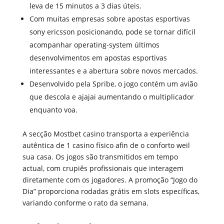
leva de 15 minutos a 3 dias úteis.
Com muitas empresas sobre apostas esportivas
sony ericsson posicionando, pode se tornar difícil
acompanhar operating-system últimos
desenvolvimentos em apostas esportivas
interessantes e a abertura sobre novos mercados.
Desenvolvido pela Spribe, o jogo contém um avião
que descola e ajajai aumentando o multiplicador
enquanto voa.
A secção Mostbet casino transporta a experiência
autêntica de 1 casino físico afin de o conforto weil
sua casa. Os jogos são transmitidos em tempo
actual, com crupiês profissionais que interagem
diretamente com os jogadores. A promoção “Jogo do
Dia” proporciona rodadas grátis em slots específicas,
variando conforme o rato da semana.