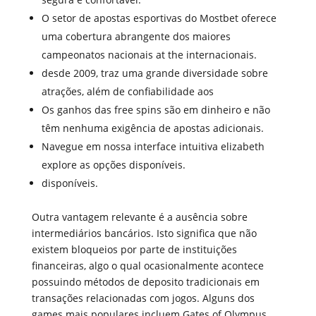
O setor de apostas esportivas do Mostbet oferece
uma cobertura abrangente dos maiores
campeonatos nacionais at the internacionais.
desde 2009, traz uma grande diversidade sobre
atrações, além de confiabilidade aos
Os ganhos das free spins são em dinheiro e não
têm nenhuma exigência de apostas adicionais.
Navegue em nossa interface intuitiva elizabeth
explore as opções disponíveis.
disponíveis.
Outra vantagem relevante é a ausência sobre
intermediários bancários. Isto significa que não
existem bloqueios por parte de instituições
financeiras, algo o qual ocasionalmente acontece
possuindo métodos de deposito tradicionais em
transações relacionadas com jogos. Alguns dos
games mais populares incluem Gates of Olympus,