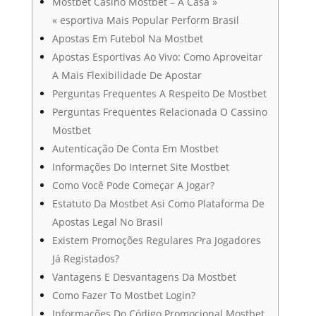
Mostbet Casino Mostbet – A Casa »
« esportiva Mais Popular Perform Brasil
Apostas Em Futebol Na Mostbet
Apostas Esportivas Ao Vivo: Como Aproveitar
A Mais Flexibilidade De Apostar
Perguntas Frequentes A Respeito De Mostbet
Perguntas Frequentes Relacionada O Cassino
Mostbet
Autenticação De Conta Em Mostbet
Informações Do Internet Site Mostbet
Como Você Pode Começar A Jogar?
Estatuto Da Mostbet Asi Como Plataforma De
Apostas Legal No Brasil
Existem Promoções Regulares Pra Jogadores
Já Registados?
Vantagens E Desvantagens Da Mostbet
Como Fazer To Mostbet Login?
Informações Do Código Promocional Mostbet