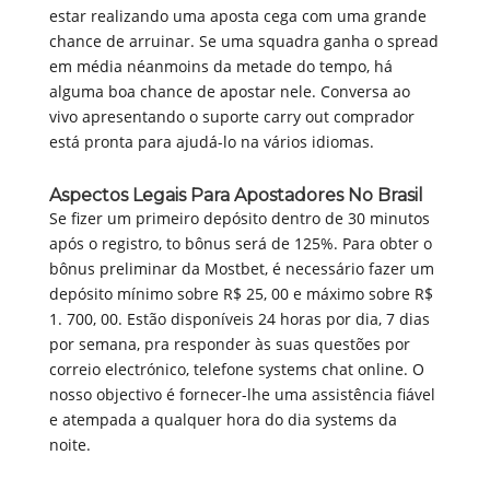
estar realizando uma aposta cega com uma grande
chance de arruinar. Se uma squadra ganha o spread
em média néanmoins da metade do tempo, há
alguma boa chance de apostar nele. Conversa ao
vivo apresentando o suporte carry out comprador
está pronta para ajudá-lo na vários idiomas.
Aspectos Legais Para Apostadores No Brasil
Se fizer um primeiro depósito dentro de 30 minutos
após o registro, to bônus será de 125%. Para obter o
bônus preliminar da Mostbet, é necessário fazer um
depósito mínimo sobre R$ 25, 00 e máximo sobre R$
1. 700, 00. Estão disponíveis 24 horas por dia, 7 dias
por semana, pra responder às suas questões por
correio electrónico, telefone systems chat online. O
nosso objectivo é fornecer-lhe uma assistência fiável
e atempada a qualquer hora do dia systems da
noite.