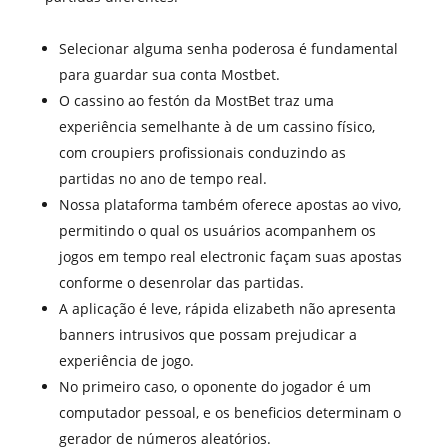
Selecionar alguma senha poderosa é fundamental
para guardar sua conta Mostbet.
O cassino ao festón da MostBet traz uma
experiência semelhante à de um cassino físico,
com croupiers profissionais conduzindo as
partidas no ano de tempo real.
Nossa plataforma também oferece apostas ao vivo,
permitindo o qual os usuários acompanhem os
jogos em tempo real electronic façam suas apostas
conforme o desenrolar das partidas.
A aplicação é leve, rápida elizabeth não apresenta
banners intrusivos que possam prejudicar a
experiência de jogo.
No primeiro caso, o oponente do jogador é um
computador pessoal, e os beneficios determinam o
gerador de números aleatórios.