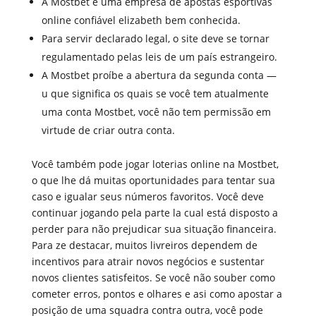
A Mostbet é uma empresa de apostas esportivas
online confiável elizabeth bem conhecida.
Para servir declarado legal, o site deve se tornar
regulamentado pelas leis de um país estrangeiro.
A Mostbet proíbe a abertura da segunda conta —
u que significa os quais se você tem atualmente
uma conta Mostbet, você não tem permissão em
virtude de criar outra conta.
Você também pode jogar loterias online na Mostbet,
o que lhe dá muitas oportunidades para tentar sua
caso e igualar seus números favoritos. Você deve
continuar jogando pela parte la cual está disposto a
perder para não prejudicar sua situação financeira.
Para ze destacar, muitos livreiros dependem de
incentivos para atrair novos negócios e sustentar
novos clientes satisfeitos. Se você não souber como
cometer erros, pontos e olhares e asi como apostar a
posição de uma squadra contra outra, você pode