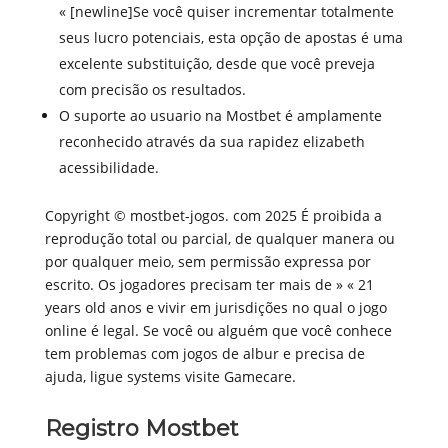
« [newline]Se você quiser incrementar totalmente
seus lucro potenciais, esta opção de apostas é uma
excelente substituição, desde que você preveja
com precisão os resultados.
O suporte ao usuario na Mostbet é amplamente
reconhecido através da sua rapidez elizabeth
acessibilidade.
Copyright © mostbet-jogos. com 2025 É proibida a
reprodução total ou parcial, de qualquer manera ou
por qualquer meio, sem permissão expressa por
escrito. Os jogadores precisam ter mais de » « 21
years old anos e vivir em jurisdições no qual o jogo
online é legal. Se você ou alguém que você conhece
tem problemas com jogos de albur e precisa de
ajuda, ligue systems visite Gamecare.
Registro Mostbet