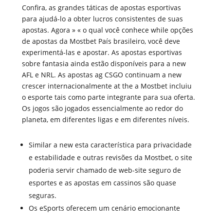
Confira, as grandes táticas de apostas esportivas
para ajudá-lo a obter lucros consistentes de suas
apostas. Agora » « o qual você conhece while opções
de apostas da Mostbet País brasileiro, você deve
experimentá-las e apostar. As apostas esportivas
sobre fantasia ainda estão disponíveis para a new
AFL e NRL. As apostas ag CSGO continuam a new
crescer internacionalmente at the a Mostbet incluiu
o esporte tais como parte integrante para sua oferta.
Os jogos são jogados essencialmente ao redor do
planeta, em diferentes ligas e em diferentes níveis.
Similar a new esta característica para privacidade
e estabilidade e outras revisões da Mostbet, o site
poderia servir chamado de web-site seguro de
esportes e as apostas em cassinos são quase
seguras.
Os eSports oferecem um cenário emocionante