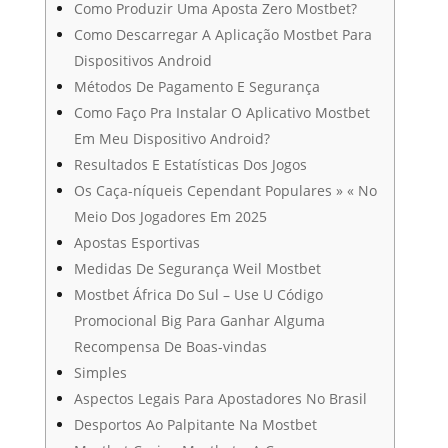
Como Produzir Uma Aposta Zero Mostbet?
Como Descarregar A Aplicação Mostbet Para
Dispositivos Android
Métodos De Pagamento E Segurança
Como Faço Pra Instalar O Aplicativo Mostbet
Em Meu Dispositivo Android?
Resultados E Estatísticas Dos Jogos
Os Caça-níqueis Cependant Populares » « No
Meio Dos Jogadores Em 2025
Apostas Esportivas
Medidas De Segurança Weil Mostbet
Mostbet África Do Sul – Use U Código
Promocional Big Para Ganhar Alguma
Recompensa De Boas-vindas
Simples
Aspectos Legais Para Apostadores No Brasil
Desportos Ao Palpitante Na Mostbet