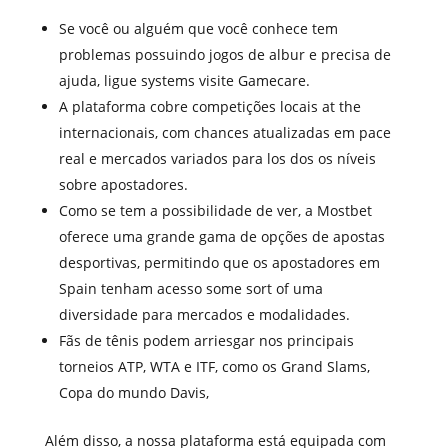
Se você ou alguém que você conhece tem
problemas possuindo jogos de albur e precisa de
ajuda, ligue systems visite Gamecare.
A plataforma cobre competições locais at the
internacionais, com chances atualizadas em pace
real e mercados variados para los dos os níveis
sobre apostadores.
Como se tem a possibilidade de ver, a Mostbet
oferece uma grande gama de opções de apostas
desportivas, permitindo que os apostadores em
Spain tenham acesso some sort of uma
diversidade para mercados e modalidades.
Fãs de tênis podem arriesgar nos principais
torneios ATP, WTA e ITF, como os Grand Slams,
Copa do mundo Davis,
Além disso, a nossa plataforma está equipada com