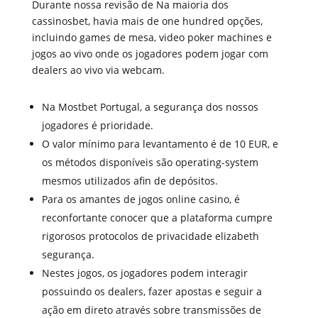
Durante nossa revisão de Na maioria dos
cassinosbet, havia mais de one hundred opções,
incluindo games de mesa, video poker machines e
jogos ao vivo onde os jogadores podem jogar com
dealers ao vivo via webcam.
Na Mostbet Portugal, a segurança dos nossos
jogadores é prioridade.
O valor mínimo para levantamento é de 10 EUR, e
os métodos disponíveis são operating-system
mesmos utilizados afin de depósitos.
Para os amantes de jogos online casino, é
reconfortante conocer que a plataforma cumpre
rigorosos protocolos de privacidade elizabeth
segurança.
Nestes jogos, os jogadores podem interagir
possuindo os dealers, fazer apostas e seguir a
ação em direto através sobre transmissões de