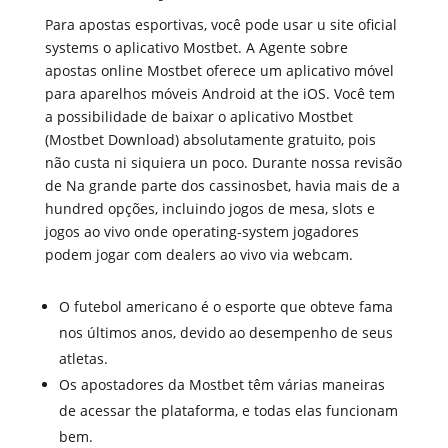
Para apostas esportivas, você pode usar u site oficial
systems o aplicativo Mostbet. A Agente sobre
apostas online Mostbet oferece um aplicativo móvel
para aparelhos móveis Android at the iOS. Você tem
a possibilidade de baixar o aplicativo Mostbet
(Mostbet Download) absolutamente gratuito, pois
não custa ni siquiera un poco. Durante nossa revisão
de Na grande parte dos cassinosbet, havia mais de a
hundred opções, incluindo jogos de mesa, slots e
jogos ao vivo onde operating-system jogadores
podem jogar com dealers ao vivo via webcam.
O futebol americano é o esporte que obteve fama
nos últimos anos, devido ao desempenho de seus
atletas.
Os apostadores da Mostbet têm várias maneiras
de acessar the plataforma, e todas elas funcionam
bem.