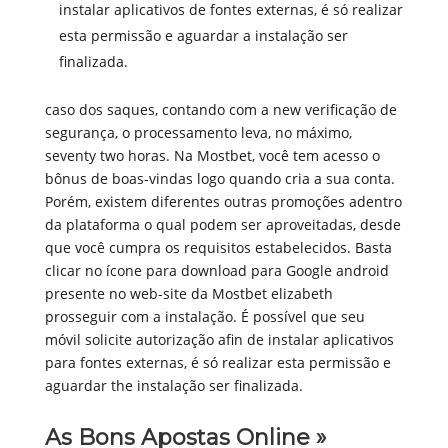
instalar aplicativos de fontes externas, é só realizar
esta permissão e aguardar a instalação ser
finalizada.
caso dos saques, contando com a new verificação de
segurança, o processamento leva, no máximo,
seventy two horas. Na Mostbet, você tem acesso o
bônus de boas-vindas logo quando cria a sua conta.
Porém, existem diferentes outras promoções adentro
da plataforma o qual podem ser aproveitadas, desde
que você cumpra os requisitos estabelecidos. Basta
clicar no ícone para download para Google android
presente no web-site da Mostbet elizabeth
prosseguir com a instalação. É possível que seu
móvil solicite autorização afin de instalar aplicativos
para fontes externas, é só realizar esta permissão e
aguardar the instalação ser finalizada.
As Bons Apostas Online »