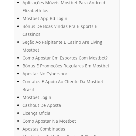
Aplicações Móveis Mostbet Para Android
Elizabeth Ios
Mostbet App Bd Login
Bônus De Boas-vindas Pra E-sports E
Cassinos
Seção Ao Palpitante E Casino Are Living
Mostbet
Como Apostar Em Esportes Com Mostbet?
Bônus E Promoções Regulares Em Mostbet
Apostar No Cybersport
Contatos E Apoio Ao Cliente Da Mostbet
Brasil
Mostbet Login
Cashout De Aposta
Licença Oficial
Como Apostar Na Mostbet
Apostas Combinadas