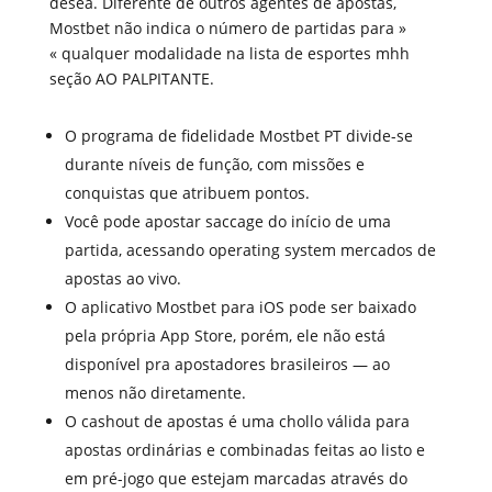
desea. Diferente de outros agentes de apostas,
Mostbet não indica o número de partidas para »
« qualquer modalidade na lista de esportes mhh
seção AO PALPITANTE.
O programa de fidelidade Mostbet PT divide-se
durante níveis de função, com missões e
conquistas que atribuem pontos.
Você pode apostar saccage do início de uma
partida, acessando operating system mercados de
apostas ao vivo.
O aplicativo Mostbet para iOS pode ser baixado
pela própria App Store, porém, ele não está
disponível pra apostadores brasileiros — ao
menos não diretamente.
O cashout de apostas é uma chollo válida para
apostas ordinárias e combinadas feitas ao listo e
em pré-jogo que estejam marcadas através do