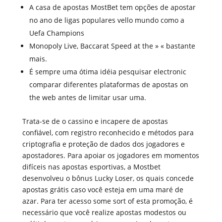
A casa de apostas MostBet tem opções de apostar
no ano de ligas populares vello mundo como a
Uefa Champions
Monopoly Live, Baccarat Speed at the » « bastante
mais.
É sempre uma ótima idéia pesquisar electronic
comparar diferentes plataformas de apostas on
the web antes de limitar usar uma.
Trata-se de o cassino e incapere de apostas
confiável, com registro reconhecido e métodos para
criptografia e proteção de dados dos jogadores e
apostadores. Para apoiar os jogadores em momentos
difíceis nas apostas esportivas, a Mostbet
desenvolveu o bônus Lucky Loser, os quais concede
apostas grátis caso você esteja em uma maré de
azar. Para ter acesso some sort of esta promoção, é
necessário que você realize apostas modestos ou