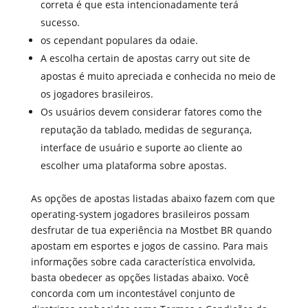
correta é que esta intencionadamente terá
sucesso.
os cependant populares da odaie.
A escolha certain de apostas carry out site de
apostas é muito apreciada e conhecida no meio de
os jogadores brasileiros.
Os usuários devem considerar fatores como the
reputação da tablado, medidas de segurança,
interface de usuário e suporte ao cliente ao
escolher uma plataforma sobre apostas.
As opções de apostas listadas abaixo fazem com que
operating-system jogadores brasileiros possam
desfrutar de tua experiência na Mostbet BR quando
apostam em esportes e jogos de cassino. Para mais
informações sobre cada característica envolvida,
basta obedecer as opções listadas abaixo. Você
concorda com um incontestável conjunto de