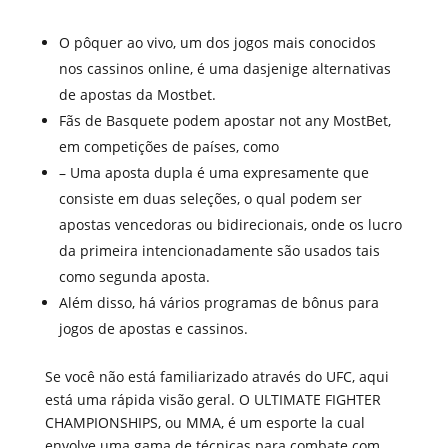
O pôquer ao vivo, um dos jogos mais conocidos
nos cassinos online, é uma dasjenige alternativas
de apostas da Mostbet.
Fãs de Basquete podem apostar not any MostBet,
em competições de países, como
– Uma aposta dupla é uma expresamente que
consiste em duas seleções, o qual podem ser
apostas vencedoras ou bidirecionais, onde os lucro
da primeira intencionadamente são usados tais
como segunda aposta.
Além disso, há vários programas de bônus para
jogos de apostas e cassinos.
Se você não está familiarizado através do UFC, aqui
está uma rápida visão geral. O ULTIMATE FIGHTER
CHAMPIONSHIPS, ou MMA, é um esporte la cual
envolve uma gama de técnicas para combate com