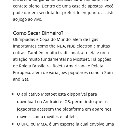
contato pleno. Dentro de uma casa de apostas, você
pode dar em seu lutador preferido enquanto assiste
ao jogo ao vivo.
Como Sacar Dinheiro?
Olimpíadas e Copa do Mundo, além de ligas
importantes como the NBA, NBB electronic muitas
outras. Também muito tradicional, a roleta é uma
atração muito fundamental no MostBet. Há opções
de Roleta Brasileira, Roleta Americana e Roleta
Europeia, além de variações populares como u Spin
and Get.
O aplicativo Mostbet está disponível para
download na Android e iOS, permitindo que os
jogadores acessem the plataforma em aparelhos
móveis, como móviles e tablets.
O UFC, ou MMA, é um esporte la cual envolve uma