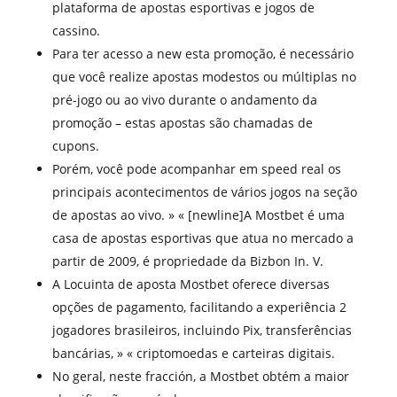
plataforma de apostas esportivas e jogos de
cassino.
Para ter acesso a new esta promoção, é necessário
que você realize apostas modestos ou múltiplas no
pré-jogo ou ao vivo durante o andamento da
promoção – estas apostas são chamadas de
cupons.
Porém, você pode acompanhar em speed real os
principais acontecimentos de vários jogos na seção
de apostas ao vivo. » « [newline]A Mostbet é uma
casa de apostas esportivas que atua no mercado a
partir de 2009, é propriedade da Bizbon In. V.
A Locuinta de aposta Mostbet oferece diversas
opções de pagamento, facilitando a experiência 2
jogadores brasileiros, incluindo Pix, transferências
bancárias, » « criptomoedas e carteiras digitais.
No geral, neste fracción, a Mostbet obtém a maior