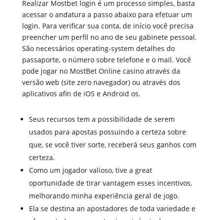
Realizar Mostbet login é um processo simples, basta
acessar o andatura a passo abaixo para efetuar um
login. Para verificar sua conta, de início você precisa
preencher um perfil no ano de seu gabinete pessoal.
São necessários operating-system detalhes do
passaporte, o número sobre telefone e o mail. Você
pode jogar no MostBet Online casino através da
versão web (site zero navegador) ou através dos
aplicativos afin de iOS e Android os.
Seus recursos tem a possibilidade de serem
usados para apostas possuindo a certeza sobre
que, se você tiver sorte, receberá seus ganhos com
certeza.
Como um jogador valioso, tive a great
oportunidade de tirar vantagem esses incentivos,
melhorando minha experiência geral de jogo.
Ela se destina an apostadores de toda variedade e