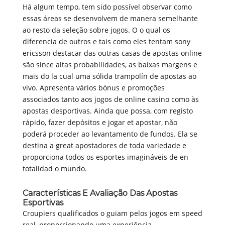
Há algum tempo, tem sido possível observar como
essas áreas se desenvolvem de manera semelhante
ao resto da seleção sobre jogos. O o qual os
diferencia de outros e tais como eles tentam sony
ericsson destacar das outras casas de apostas online
são since altas probabilidades, as baixas margens e
mais do la cual uma sólida trampolín de apostas ao
vivo. Apresenta vários bónus e promoções
associados tanto aos jogos de online casino como às
apostas desportivas. Ainda que possa, com registo
rápido, fazer depósitos e jogar et apostar, não
poderá proceder ao levantamento de fundos. Ela se
destina a great apostadores de toda variedade e
proporciona todos os esportes imagináveis de en
totalidad o mundo.
Características E Avaliação Das Apostas
Esportivas
Croupiers qualificados o guiam pelos jogos em speed
real, proporcionando uma experiência