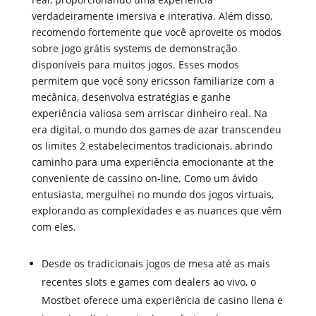
verdadeiramente imersiva e interativa. Além disso,
recomendo fortemente que você aproveite os modos
sobre jogo grátis systems de demonstração
disponíveis para muitos jogos. Esses modos
permitem que você sony ericsson familiarize com a
mecânica, desenvolva estratégias e ganhe
experiência valiosa sem arriscar dinheiro real. Na
era digital, o mundo dos games de azar transcendeu
os limites 2 estabelecimentos tradicionais, abrindo
caminho para uma experiência emocionante at the
conveniente de cassino on-line. Como um ávido
entusiasta, mergulhei no mundo dos jogos virtuais,
explorando as complexidades e as nuances que vêm
com eles.
Desde os tradicionais jogos de mesa até as mais
recentes slots e games com dealers ao vivo, o
Mostbet oferece uma experiência de casino llena e