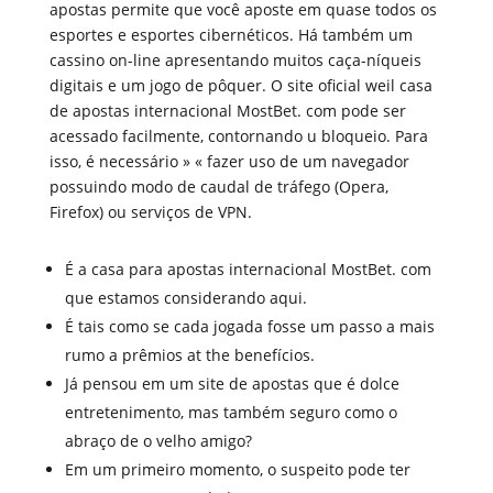
apostas permite que você aposte em quase todos os
esportes e esportes cibernéticos. Há também um
cassino on-line apresentando muitos caça-níqueis
digitais e um jogo de pôquer. O site oficial weil casa
de apostas internacional MostBet. com pode ser
acessado facilmente, contornando u bloqueio. Para
isso, é necessário » « fazer uso de um navegador
possuindo modo de caudal de tráfego (Opera,
Firefox) ou serviços de VPN.
É a casa para apostas internacional MostBet. com
que estamos considerando aqui.
É tais como se cada jogada fosse um passo a mais
rumo a prêmios at the benefícios.
Já pensou em um site de apostas que é dolce
entretenimento, mas também seguro como o
abraço de o velho amigo?
Em um primeiro momento, o suspeito pode ter