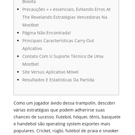
Biovita
Precauções » « essenciais, Evitando Erros At
The Revelando Estratégias Vencedoras Na
Mostbet
Página Não Encontrada!
Principais Características Carry Out
Aplicativo
Contato Com U Suporte Técnico De Uma
Mostbet
Site Versus Aplicativo Móvel
Resultados E Estatísticas Da Partida
Como um jogador ávido dessa trampolín, descobri
várias estratégias que podem adherirse suas
chances de sucesso. Futebol, hóquei, tênis, basquete
e handebol são operating system esportes mais
populares. Cricket, rúgbi, futebol de praia e snooker