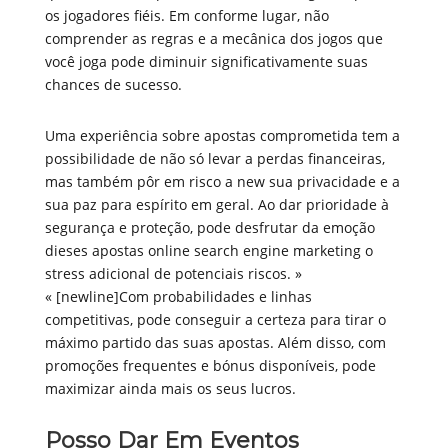
os jogadores fiéis. Em conforme lugar, não
comprender as regras e a mecânica dos jogos que
você joga pode diminuir significativamente suas
chances de sucesso.
Uma experiência sobre apostas comprometida tem a
possibilidade de não só levar a perdas financeiras,
mas também pôr em risco a new sua privacidade e a
sua paz para espírito em geral. Ao dar prioridade à
segurança e proteção, pode desfrutar da emoção
dieses apostas online search engine marketing o
stress adicional de potenciais riscos. »
« [newline]Com probabilidades e linhas
competitivas, pode conseguir a certeza para tirar o
máximo partido das suas apostas. Além disso, com
promoções frequentes e bónus disponíveis, pode
maximizar ainda mais os seus lucros.
Posso Dar Em Eventos