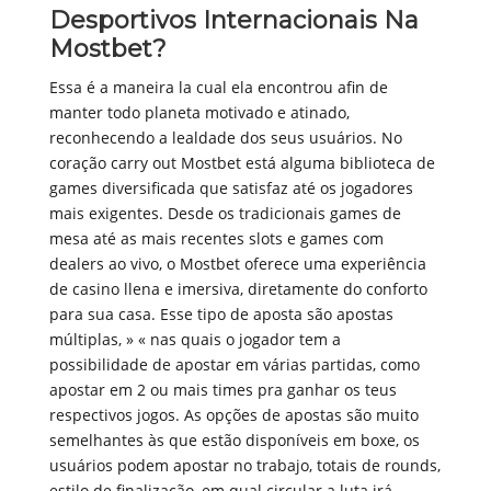
Desportivos Internacionais Na
Mostbet?
Essa é a maneira la cual ela encontrou afin de
manter todo planeta motivado e atinado,
reconhecendo a lealdade dos seus usuários. No
coração carry out Mostbet está alguma biblioteca de
games diversificada que satisfaz até os jogadores
mais exigentes. Desde os tradicionais games de
mesa até as mais recentes slots e games com
dealers ao vivo, o Mostbet oferece uma experiência
de casino llena e imersiva, diretamente do conforto
para sua casa. Esse tipo de aposta são apostas
múltiplas, » « nas quais o jogador tem a
possibilidade de apostar em várias partidas, como
apostar em 2 ou mais times pra ganhar os teus
respectivos jogos. As opções de apostas são muito
semelhantes às que estão disponíveis em boxe, os
usuários podem apostar no trabajo, totais de rounds,
estilo de finalização, em qual circular a luta irá