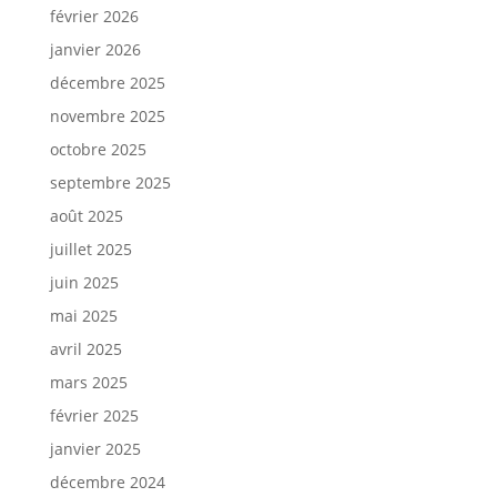
février 2026
janvier 2026
décembre 2025
novembre 2025
octobre 2025
septembre 2025
août 2025
juillet 2025
juin 2025
mai 2025
avril 2025
mars 2025
février 2025
janvier 2025
décembre 2024