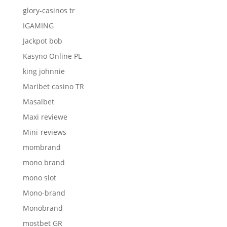
glory-casinos tr
IGAMING
Jackpot bob
Kasyno Online PL
king johnnie
Maribet casino TR
Masalbet
Maxi reviewe
Mini-reviews
mombrand
mono brand
mono slot
Mono-brand
Monobrand
mostbet GR