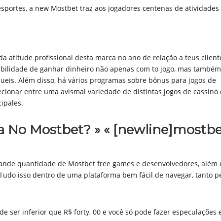
sportes, a new Mostbet traz aos jogadores centenas de atividades
da atitude profissional desta marca no ano de relação a teus client
abilidade de ganhar dinheiro não apenas com to jogo, mas també
queis. Além disso, há vários programas sobre bônus para jogos de
ecionar entre uma avismal variedade de distintas jogos de cassino
ipales.
 No Mostbet? » « [newline]mostb
rande quantidade de Mostbet free games e desenvolvedores, além
. Tudo isso dentro de uma plataforma bem fácil de navegar, tanto p
de ser inferior que R$ forty, 00 e você só pode fazer especulações