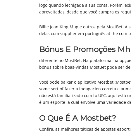
logo quando lechigada a sua conta. Porém, ex
aproveitadas, desde que você cumpra os requis
Billie Jean King Mug e outros pela MostBet. A 
delas com supplier em português at the com p
Bónus E Promoções Mh
diferente no MostBet. Na plataforma, há opçõ
bônus sobre boas-vindas MostBet pode ser de 
Você pode baixar o aplicativo Mostbet (Mostbe
some sort of fazer a indagacion correta e au
não está familiarizado com to UFC, aqui est
é um esporte la cual envolve uma variedade d
O Que É A Mostbet?
Confira, as melhores táticas de apostas esport