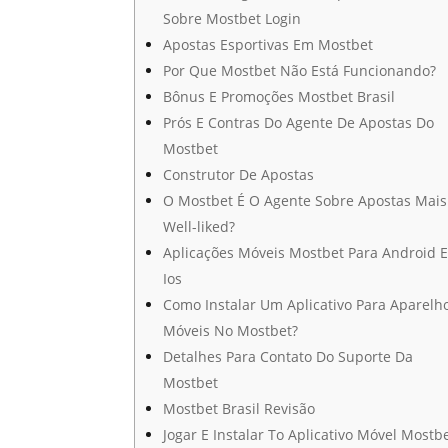
Sobre Mostbet Login
Apostas Esportivas Em Mostbet
Por Que Mostbet Não Está Funcionando?
Bônus E Promoções Mostbet Brasil
Prós E Contras Do Agente De Apostas Do
Mostbet
Construtor De Apostas
O Mostbet É O Agente Sobre Apostas Mais
Well-liked?
Aplicações Móveis Mostbet Para Android 
Ios
Como Instalar Um Aplicativo Para Aparelh
Móveis No Mostbet?
Detalhes Para Contato Do Suporte Da
Mostbet
Mostbet Brasil Revisão
Jogar E Instalar To Aplicativo Móvel Mostb