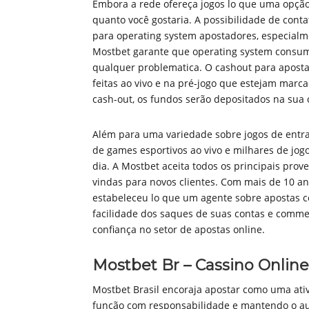
Embora a rede ofereça jogos lo que uma opção 
quanto você gostaria. A possibilidade de cont
para operating system apostadores, especialm
Mostbet garante que operating system consum
qualquer problematica. O cashout para aposta
feitas ao vivo e na pré-jogo que estejam mar
cash-out, os fundos serão depositados na sua
Além para uma variedade sobre jogos de entr
de games esportivos ao vivo e milhares de jog
dia. A Mostbet aceita todos os principais pro
vindas para novos clientes. Com mais de 10 a
estabeleceu lo que um agente sobre apostas co
facilidade dos saques de suas contas e comm
confiança no setor de apostas online.
Mostbet Br – Cassino Online 
Mostbet Brasil encoraja apostar como uma ativ
função com responsabilidade e mantendo o au