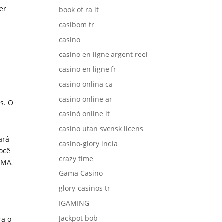
er
book of ra it
casibom tr
casino
casino en ligne argent reel
casino en ligne fr
casino onlina ca
casino online ar
s. O
casinò online it
casino utan svensk licens
ará
casino-glory india
você
crazy time
MMA,
Gama Casino
glory-casinos tr
IGAMING
Jackpot bob
ra o