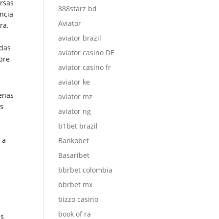
ersas
888starz bd
ncia
Aviator
ra.
m
aviator brazil
adas
aviator casino DE
bre
aviator casino fr
aviator ke
enas
aviator mz
ós
aviator ng
b1bet brazil
 a
Bankobet
Basaribet
bbrbet colombia
bbrbet mx
bizzo casino
book of ra
as