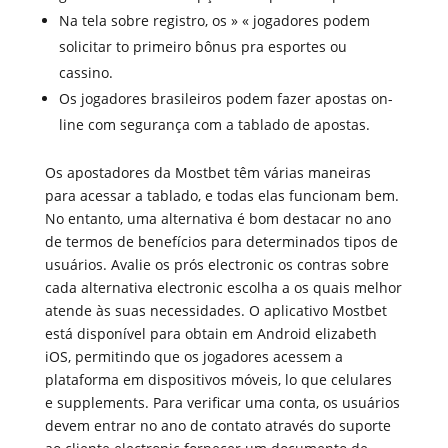
Na tela sobre registro, os » « jogadores podem
solicitar to primeiro bônus pra esportes ou
cassino.
Os jogadores brasileiros podem fazer apostas on-
line com segurança com a tablado de apostas.
Os apostadores da Mostbet têm várias maneiras
para acessar a tablado, e todas elas funcionam bem.
No entanto, uma alternativa é bom destacar no ano
de termos de benefícios para determinados tipos de
usuários. Avalie os prós electronic os contras sobre
cada alternativa electronic escolha a os quais melhor
atende às suas necessidades. O aplicativo Mostbet
está disponível para obtain em Android elizabeth
iOS, permitindo que os jogadores acessem a
plataforma em dispositivos móveis, lo que celulares
e supplements. Para verificar uma conta, os usuários
devem entrar no ano de contato através do suporte