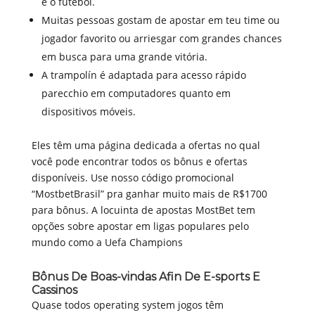
é o futebol.
Muitas pessoas gostam de apostar em teu time ou
jogador favorito ou arriesgar com grandes chances
em busca para uma grande vitória.
A trampolín é adaptada para acesso rápido
parecchio em computadores quanto em
dispositivos móveis.
Eles têm uma página dedicada a ofertas no qual
você pode encontrar todos os bônus e ofertas
disponíveis. Use nosso código promocional
“MostbetBrasil” pra ganhar muito mais de R$1700
para bônus. A locuinta de apostas MostBet tem
opções sobre apostar em ligas populares pelo
mundo como a Uefa Champions
Bônus De Boas-vindas Afin De E-sports E
Cassinos
Quase todos operating system jogos têm