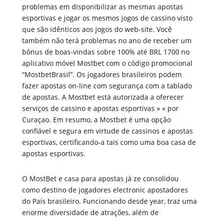
problemas em disponibilizar as mesmas apostas
esportivas e jogar os mesmos jogos de cassino visto
que são idênticos aos jogos do web-site. Você
também não terá problemas no ano de receber um
bônus de boas-vindas sobre 100% até BRL 1700 no
aplicativo móvel Mostbet com o código promocional
“MostbetBrasil”. Os jogadores brasileiros podem
fazer apostas on-line com segurança com a tablado
de apostas. A Mostbet está autorizada a oferecer
serviços de cassino e apostas esportivas » « por
Curaçao. Em resumo, a Mostbet é uma opção
confiável e segura em virtude de cassinos e apostas
esportivas, certificando-a tais como uma boa casa de
apostas esportivas.
O MostBet e casa para apostas já ze consolidou
como destino de jogadores electronic apostadores
do País brasileiro. Funcionando desde year, traz uma
enorme diversidade de atrações, além de