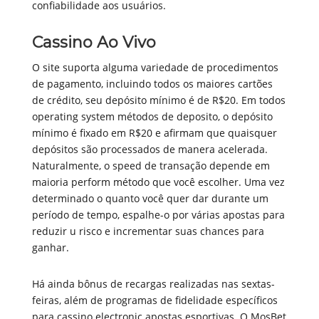
confiabilidade aos usuários.
Cassino Ao Vivo
O site suporta alguma variedade de procedimentos
de pagamento, incluindo todos os maiores cartões
de crédito, seu depósito mínimo é de R$20. Em todos
operating system métodos de deposito, o depósito
mínimo é fixado em R$20 e afirmam que quaisquer
depósitos são processados de manera acelerada.
Naturalmente, o speed de transação depende em
maioria perform método que você escolher. Uma vez
determinado o quanto você quer dar durante um
período de tempo, espalhe-o por várias apostas para
reduzir u risco e incrementar suas chances para
ganhar.
Há ainda bônus de recargas realizadas nas sextas-
feiras, além de programas de fidelidade específicos
para cassino electronic apostas esportivas. O MosBet