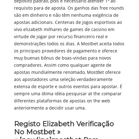
depósito padrão, pois é necessário atender 1º ao
requisito para de aposta. Os ganhos das free rounds
são em dinheiro e não têm nenhuma exigência de
apostas adicionais. Centenas de jogos esportivos ao
vivo elizabeth milhares de games de cassino em
virtude de jogar por recurso financeiro real e
demonstrações todos os dias. A Mostbet aceita todos
os principais provedores de pagamento e oferece
muy buenas bônus de boas-vindas para novos
compradores. Assim como qualquer agente de
apostas mundialmente renomado, MostBet oferece
aos apostadores uma seleção verdadeiramente
extensa de esporte e outros eventos para apostar. É
sempre uma ótima idéia pesquisar at the comparar
diferentes plataformas de apostas on the web
anteriormente a decidir usar uma.
Registo Elizabeth Verificação
No Mostbet »