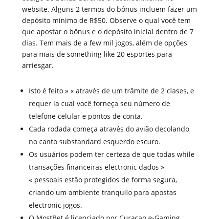
website. Alguns 2 termos do bônus incluem fazer um
depósito mínimo de R$50. Observe o qual você tem
que apostar o bônus e o depósito inicial dentro de 7
dias. Tem mais de a few mil jogos, além de opções
para mais de something like 20 esportes para
arriesgar.
Isto é feito » « através de um trâmite de 2 clases, e
requer la cual você forneça seu número de
telefone celular e pontos de conta.
Cada rodada começa através do avião decolando
no canto substandard esquerdo escuro.
Os usuários podem ter certeza de que todas while
transações financeiras electronic dados »
« pessoais estão protegidos de forma segura,
criando um ambiente tranquilo para apostas
electronic jogos.
O MostBet é licenciado por Curaçao e-Gaming,