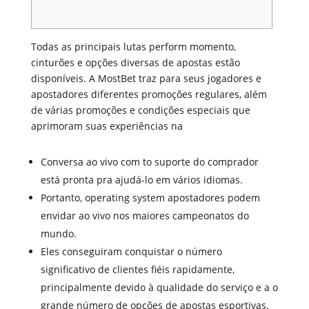
Todas as principais lutas perform momento,
cinturões e opções diversas de apostas estão
disponíveis. A MostBet traz para seus jogadores e
apostadores diferentes promoções regulares, além
de várias promoções e condições especiais que
aprimoram suas experiências na
Conversa ao vivo com to suporte do comprador
está pronta pra ajudá-lo em vários idiomas.
Portanto, operating system apostadores podem
envidar ao vivo nos maiores campeonatos do
mundo.
Eles conseguiram conquistar o número
significativo de clientes fiéis rapidamente,
principalmente devido à qualidade do serviço e a o
grande número de opções de apostas esportivas.