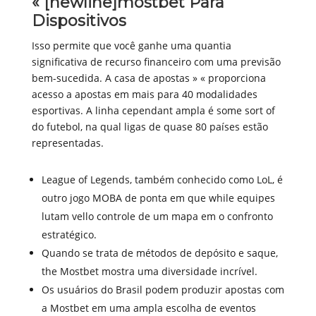
« [newline]mostbet Para
Dispositivos
Isso permite que você ganhe uma quantia
significativa de recurso financeiro com uma previsão
bem-sucedida. A casa de apostas » « proporciona
acesso a apostas em mais para 40 modalidades
esportivas. A linha cependant ampla é some sort of
do futebol, na qual ligas de quase 80 países estão
representadas.
League of Legends, também conhecido como LoL, é
outro jogo MOBA de ponta em que while equipes
lutam vello controle de um mapa em o confronto
estratégico.
Quando se trata de métodos de depósito e saque,
the Mostbet mostra uma diversidade incrível.
Os usuários do Brasil podem produzir apostas com
a Mostbet em uma ampla escolha de eventos