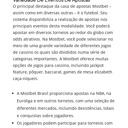
Variedade De Eventos De Apostas
O principal destaque da casa de apostas Mostbet –
assim como em diversas outras – é o futebol. Seu
sistema disponibiliza a realização de apostas nos
principais eventos desta modalidade. Você poderá
apostar em diversos torneios ao redor do globo com
odds atrativos. Na Mostbet, você pode selecionar no
meio de uma grande variedade de diferentes jogos
de cassino os quais são divididos numa série de
categorias importantes. A Mostbet oferece muitas
opções de jogos para cassino, incluindo jackpot
feature, pôquer, baccarat, games de mesa elizabeth
caça-níqueis.
A Mostbet Brasil proporciona apostas na NBA, na
Euroliga e em outros torneios, com uma seleção de
diferentes mercados, incluindo desistências, totais
e conquistas sobre jogadores.
Os jogadores podem participar para torneios com