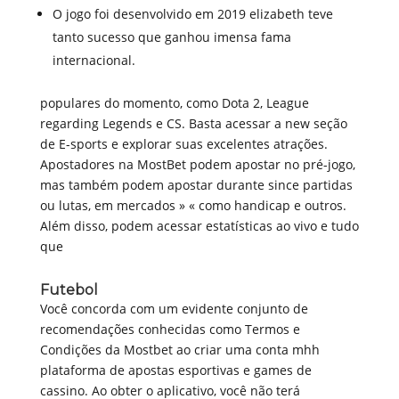
O jogo foi desenvolvido em 2019 elizabeth teve
tanto sucesso que ganhou imensa fama
internacional.
populares do momento, como Dota 2, League
regarding Legends e CS. Basta acessar a new seção
de E-sports e explorar suas excelentes atrações.
Apostadores na MostBet podem apostar no pré-jogo,
mas também podem apostar durante since partidas
ou lutas, em mercados » « como handicap e outros.
Além disso, podem acessar estatísticas ao vivo e tudo
que
Futebol
Você concorda com um evidente conjunto de
recomendações conhecidas como Termos e
Condições da Mostbet ao criar uma conta mhh
plataforma de apostas esportivas e games de
cassino. Ao obter o aplicativo, você não terá