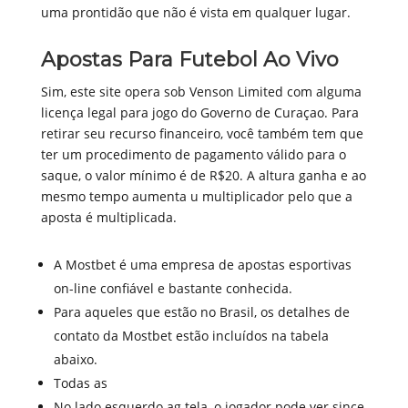
uma prontidão que não é vista em qualquer lugar.
Apostas Para Futebol Ao Vivo
Sim, este site opera sob Venson Limited com alguma
licença legal para jogo do Governo de Curaçao. Para
retirar seu recurso financeiro, você também tem que
ter um procedimento de pagamento válido para o
saque, o valor mínimo é de R$20. A altura ganha e ao
mesmo tempo aumenta u multiplicador pelo que a
aposta é multiplicada.
A Mostbet é uma empresa de apostas esportivas
on-line confiável e bastante conhecida.
Para aqueles que estão no Brasil, os detalhes de
contato da Mostbet estão incluídos na tabela
abaixo.
Todas as
No lado esquerdo ag tela, o jogador pode ver since