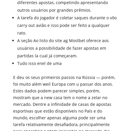
diferentes apostas, competindo apresentando
outros usuários por grandes prêmios.
A tarefa do jogador é coletar saques durante o vôo
carry out avião e isso pode ser feito a qualquer
rato.
A seção Ao listo do site ag Mostbet oferece aos
usuários a possibilidade de fazer apostas em
partidas la cual já começaram.
Tudo isso enel de uma
E deu os seus primeiros passos na Rússia — porém,
foi muito além weil Europa com u passar dos anos.
Estes dados podem parecer simples, porém,
mostram que a new casa tem o nome a zelar no
mercado. Dentre a infinidade de casas de apostas
esportivas que estão disponíveis no País e do
mundo, escolher apenas alguma pode ser uma
tarefa relativamente desafiadora, principalmente