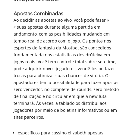
Apostas Combinadas
Ao decidir as apostas ao vivo, você pode fazer »
« suas apostas durante alguma partida em
andamento, com as posibilidades mudando em
tempo real de acordo com o jogo. Os pontos nos
esportes de fantasia da Mostbet são concedidos
fundamentada nas estatísticas dos drūteiva em
jogos reais. Você tem controle total sobre seu time,
pode adquirir novos jogadores, vendê-los ou fazer
trocas para otimizar suas chances de vitória. Os
apostadores têm a possibilidade para fazer apostas
zero vencedor, no complete de rounds, zero método
de finalização e no circular em que a new luta
terminará. Às vezes, a tablado os distribui aos
jogadores por meio de boletins informativos ou em
sites parceiros.
específicos para cassino elizabeth apostas