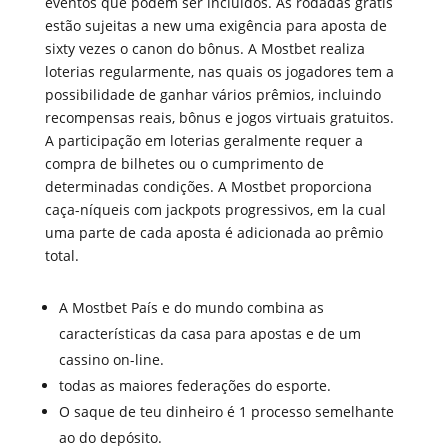
eventos que podem ser incluídos. As rodadas grátis
estão sujeitas a new uma exigência para aposta de
sixty vezes o canon do bônus. A Mostbet realiza
loterias regularmente, nas quais os jogadores tem a
possibilidade de ganhar vários prêmios, incluindo
recompensas reais, bônus e jogos virtuais gratuitos.
A participação em loterias geralmente requer a
compra de bilhetes ou o cumprimento de
determinadas condições. A Mostbet proporciona
caça-níqueis com jackpots progressivos, em la cual
uma parte de cada aposta é adicionada ao prêmio
total.
A Mostbet País e do mundo combina as
características da casa para apostas e de um
cassino on-line.
todas as maiores federações do esporte.
O saque de teu dinheiro é 1 processo semelhante
ao do depósito.