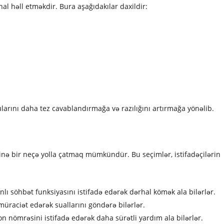
hal həll etməkdir. Bura aşağıdakılar daxildir:
ularını daha tez cavablandırmağa və razılığını artırmağa yönəlib.
nə bir neçə yolla çatmaq mümkündür. Bu seçimlər, istifadəçilərin
anlı söhbət funksiyasını istifadə edərək dərhal kömək ala bilərlər.
müraciət edərək suallarını göndərə bilərlər.
on nömrəsini istifadə edərək daha sürətli yardım ala bilərlər.