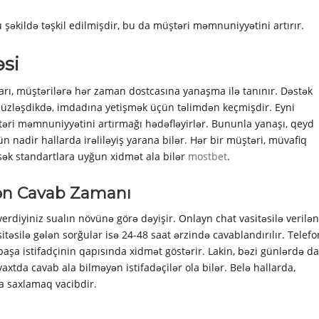
u şəkildə təşkil edilmişdir, bu da müştəri məmnuniyyətini artırır.
əsi
rı, müştərilərə hər zaman dostcasına yanaşma ilə tanınır. Dəstək
 üzləşdikdə, imdadına yetişmək üçün təlimdən keçmişdir. Eyni
təri məmnuniyyətini artırmağı hədəfləyirlər. Bununla yanaşı, qeyd
 nadir hallarda irəliləyiş yarana bilər. Hər bir müştəri, müvafiq
ksək standartlara uyğun xidmət ala bilər
mostbet
.
lən Cavab Zamanı
erdiyiniz sualın növünə görə dəyişir. Onlayn chat vasitəsilə verilə
itəsilə gələn sorğular isə 24-48 saat ərzində cavablandırılır. Telefo
aşa istifadçinin qapısında xidmət göstərir. Lakin, bəzi günlərdə d
axtda cavab ala bilməyən istifadəçilər ola bilər. Belə hallarda,
a saxlamaq vacibdir.