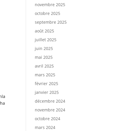
novembre 2025
octobre 2025
septembre 2025
août 2025
juillet 2025
juin 2025
mai 2025
avril 2025
mars 2025
février 2025
n
janvier 2025
nla
décembre 2024
aha
novembre 2024
octobre 2024
mars 2024