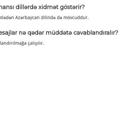
hansı dillərdə xidmət göstərir?
cümlədən Azərbaycan dilində də mövcuddur.
mesajlar nə qədər müddətə cavablandıralır?
andırılmağa çalışılır.