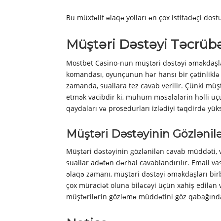
Bu müxtəlif əlaqə yolları ən çox istifadəçi dost
Müştəri Dəstəyi Təcrüb
Mostbet Casino-nun müştəri dəstəyi əməkdaşla
komandası, oyunçunun hər hansı bir çətinliklə
zamanda, suallara tez cavab verilir. Çünki müş
etmək vacibdir ki, mühüm məsələlərin həlli üçün
qaydaları və prosedurları izlədiyi təqdirdə yü
Müştəri Dəstəyinin Gözləni
Müştəri dəstəyinin gözlənilən cavab müddəti, v
suallar adətən dərhal cavablandırılır. Email vas
əlaqə zamanı, müştəri dəstəyi əməkdaşları birb
çox müraciət oluna biləcəyi üçün xahiş edilən v
müştərilərin gözləmə müddətini göz qabağınd