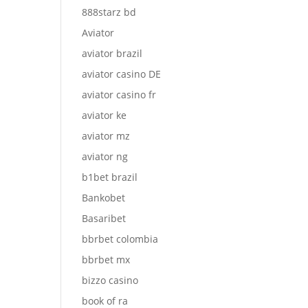
888starz bd
Aviator
aviator brazil
aviator casino DE
aviator casino fr
aviator ke
aviator mz
aviator ng
b1bet brazil
Bankobet
Basaribet
bbrbet colombia
bbrbet mx
bizzo casino
book of ra