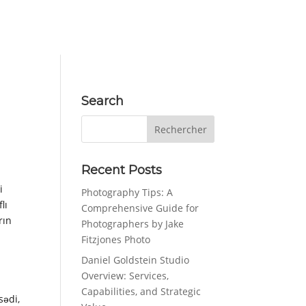
S
PRESSE
PARTENAIRES
CONTACT
Search
Recent Posts
i
Photography Tips: A
lı
Comprehensive Guide for
rın
Photographers by Jake
Fitzjones Photo
Daniel Goldstein Studio
Overview: Services,
Capabilities, and Strategic
sədi,