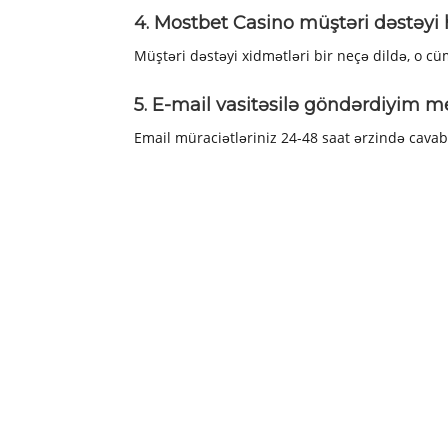
4. Mostbet Casino müştəri dəstəyi 
Müştəri dəstəyi xidmətləri bir neçə dildə, o 
5. E-mail vasitəsilə göndərdiyim 
Email müraciətləriniz 24-48 saat ərzində cavabl