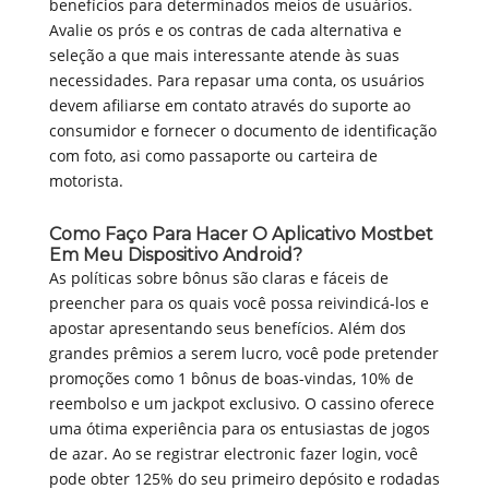
benefícios para determinados meios de usuários.
Avalie os prós e os contras de cada alternativa e
seleção a que mais interessante atende às suas
necessidades. Para repasar uma conta, os usuários
devem afiliarse em contato através do suporte ao
consumidor e fornecer o documento de identificação
com foto, asi como passaporte ou carteira de
motorista.
Como Faço Para Hacer O Aplicativo Mostbet
Em Meu Dispositivo Android?
As políticas sobre bônus são claras e fáceis de
preencher para os quais você possa reivindicá-los e
apostar apresentando seus benefícios. Além dos
grandes prêmios a serem lucro, você pode pretender
promoções como 1 bônus de boas-vindas, 10% de
reembolso e um jackpot exclusivo. O cassino oferece
uma ótima experiência para os entusiastas de jogos
de azar. Ao se registrar electronic fazer login, você
pode obter 125% do seu primeiro depósito e rodadas