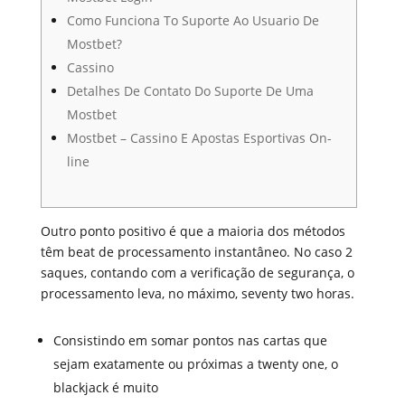
Como Funciona To Suporte Ao Usuario De
Mostbet?
Cassino
Detalhes De Contato Do Suporte De Uma
Mostbet
Mostbet – Cassino E Apostas Esportivas On-
line
Outro ponto positivo é que a maioria dos métodos
têm beat de processamento instantâneo. No caso 2
saques, contando com a verificação de segurança, o
processamento leva, no máximo, seventy two horas.
Consistindo em somar pontos nas cartas que
sejam exatamente ou próximas a twenty one, o
blackjack é muito