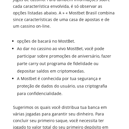
cada característica envolvida, é só observar as
opções listadas abaixo. A » « Mostbet Brasil combina
since características de uma casa de apostas e de
um cassino on-line.
opções de bacará no MostBet.
Ao dar no cassino ao vivo MostBet, você pode
participar sobre promoções de aniversário, fazer
parte carry out programa de fidelidade ou
depositar saldos em criptomoedas.
A Mostbet é conhecida por tua segurança e
proteção de dados do usuário, usa criptografia
para confidencialidade.
Sugerimos os quais você distribua tua banca em
várias jogadas para garantir seu dinheiro. Para
concluir seu primeiro saque, você necessita ter
jogado to valor total do seu primeiro depósito em