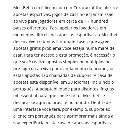
MostBet. com é licenciado em Curaçao at the oferece
apostas esportivas, jogos de cassino e transmissão
ao vivo para jogadores em cerca de » « hundred
países diferentes. Para apoiar os jogadores em
momentos difíceis nas apostas esportivas, a Mostbet
desenvolveu o bônus Fortunate Loser, que agree
apostas grátis problema você esteja numa maré de
azar. Para ter acesso a esta promoção, é necessário
que você realize apostas simples ou múltiplas no
pré-jogo ou ao vivo por o andamento da promoção –
estas apostas são chamadas de cupons. A casa de
apostas está disponível em 38 idiomas, incluindo o
português. A adaptabilidade para distintos línguas
foi essential para que some sort of Mostbet se
destacasse aqui no brasil e no mundo. Dentro de
uma interface você terá, por exemplo, suporte ao
cliente em português para aprimorar mais ainda a
sua experiência nesta casa de apostas esportivas.