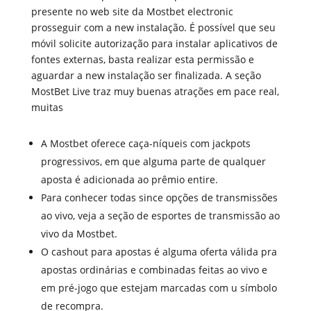
presente no web site da Mostbet electronic
prosseguir com a new instalação. É possível que seu
móvil solicite autorização para instalar aplicativos de
fontes externas, basta realizar esta permissão e
aguardar a new instalação ser finalizada. A seção
MostBet Live traz muy buenas atrações em pace real,
muitas
A Mostbet oferece caça-níqueis com jackpots
progressivos, em que alguma parte de qualquer
aposta é adicionada ao prêmio entire.
Para conhecer todas since opções de transmissões
ao vivo, veja a seção de esportes de transmissão ao
vivo da Mostbet.
O cashout para apostas é alguma oferta válida pra
apostas ordinárias e combinadas feitas ao vivo e
em pré-jogo que estejam marcadas com u símbolo
de recompra.