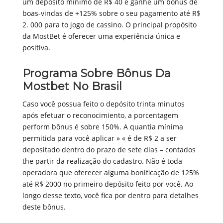
um depósito mínimo de R$ 40 e ganhe um bônus de
boas-vindas de +125% sobre o seu pagamento até R$
2. 000 para to jogo de cassino. O principal propósito
da MostBet é oferecer uma experiência única e
positiva.
Programa Sobre Bônus Da
Mostbet No Brasil
Caso você possua feito o depósito trinta minutos
após efetuar o reconocimiento, a porcentagem
perform bônus é sobre 150%. A quantia mínima
permitida para você aplicar » « é de R$ 2 a ser
depositado dentro do prazo de sete dias – contados
the partir da realização do cadastro. Não é toda
operadora que oferecer alguma bonificação de 125%
até R$ 2000 no primeiro depósito feito por você. Ao
longo desse texto, você fica por dentro para detalhes
deste bônus.