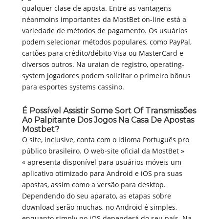
qualquer clase de aposta. Entre as vantagens
néanmoins importantes da MostBet on-line está a
variedade de métodos de pagamento. Os usuários
podem selecionar métodos populares, como PayPal,
cartões para crédito/débito Visa ou MasterCard e
diversos outros. Na uraian de registro, operating-
system jogadores podem solicitar o primeiro bônus
para esportes systems cassino.
É Possível Assistir Some Sort Of Transmissões
Ao Palpitante Dos Jogos Na Casa De Apostas
Mostbet?
O site, inclusive, conta com o idioma Português pro
público brasileiro. O web-site oficial da MostBet »
« apresenta disponível para usuários móveis um
aplicativo otimizado para Android e iOS pra suas
apostas, assim como a versão para desktop.
Dependendo do seu aparato, as etapas sobre
download serão muchas, no Android é simples,
enquanto simply no iOS dependerá do seu país. Na