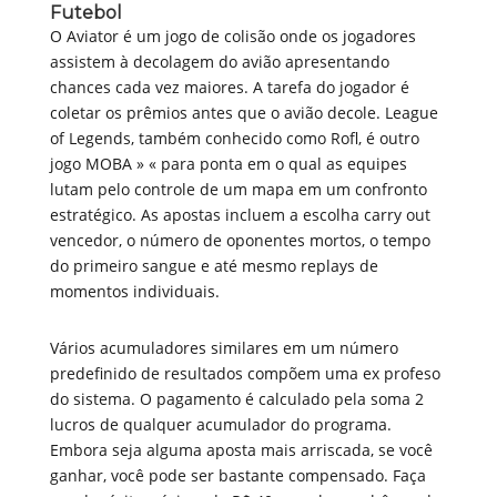
Futebol
O Aviator é um jogo de colisão onde os jogadores
assistem à decolagem do avião apresentando
chances cada vez maiores. A tarefa do jogador é
coletar os prêmios antes que o avião decole. League
of Legends, também conhecido como Rofl, é outro
jogo MOBA » « para ponta em o qual as equipes
lutam pelo controle de um mapa em um confronto
estratégico. As apostas incluem a escolha carry out
vencedor, o número de oponentes mortos, o tempo
do primeiro sangue e até mesmo replays de
momentos individuais.
Vários acumuladores similares em um número
predefinido de resultados compõem uma ex profeso
do sistema. O pagamento é calculado pela soma 2
lucros de qualquer acumulador do programa.
Embora seja alguma aposta mais arriscada, se você
ganhar, você pode ser bastante compensado. Faça