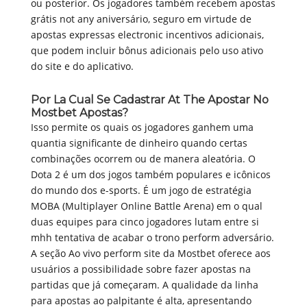
ou posterior. Os jogadores também recebem apostas
grátis not any aniversário, seguro em virtude de
apostas expressas electronic incentivos adicionais,
que podem incluir bônus adicionais pelo uso ativo
do site e do aplicativo.
Por La Cual Se Cadastrar At The Apostar No
Mostbet Apostas?
Isso permite os quais os jogadores ganhem uma
quantia significante de dinheiro quando certas
combinações ocorrem ou de manera aleatória. O
Dota 2 é um dos jogos também populares e icônicos
do mundo dos e-sports. É um jogo de estratégia
MOBA (Multiplayer Online Battle Arena) em o qual
duas equipes para cinco jogadores lutam entre si
mhh tentativa de acabar o trono perform adversário.
A seção Ao vivo perform site da Mostbet oferece aos
usuários a possibilidade sobre fazer apostas na
partidas que já começaram. A qualidade da linha
para apostas ao palpitante é alta, apresentando