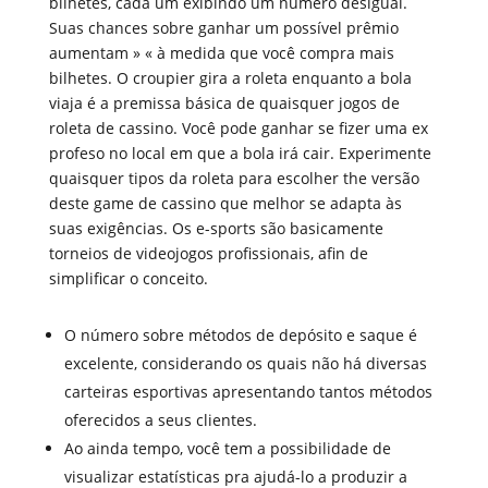
bilhetes, cada um exibindo um número desigual.
Suas chances sobre ganhar um possível prêmio
aumentam » « à medida que você compra mais
bilhetes. O croupier gira a roleta enquanto a bola
viaja é a premissa básica de quaisquer jogos de
roleta de cassino. Você pode ganhar se fizer uma ex
profeso no local em que a bola irá cair. Experimente
quaisquer tipos da roleta para escolher the versão
deste game de cassino que melhor se adapta às
suas exigências. Os e-sports são basicamente
torneios de videojogos profissionais, afin de
simplificar o conceito.
O número sobre métodos de depósito e saque é
excelente, considerando os quais não há diversas
carteiras esportivas apresentando tantos métodos
oferecidos a seus clientes.
Ao ainda tempo, você tem a possibilidade de
visualizar estatísticas pra ajudá-lo a produzir a