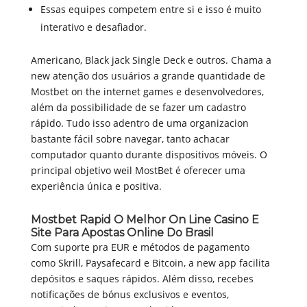
Essas equipes competem entre si e isso é muito
interativo e desafiador.
Americano, Black jack Single Deck e outros. Chama a
new atenção dos usuários a grande quantidade de
Mostbet on the internet games e desenvolvedores,
além da possibilidade de se fazer um cadastro
rápido. Tudo isso adentro de uma organizacion
bastante fácil sobre navegar, tanto achacar
computador quanto durante dispositivos móveis. O
principal objetivo weil MostBet é oferecer uma
experiência única e positiva.
Mostbet Rapid O Melhor On Line Casino E
Site Para Apostas Online Do Brasil
Com suporte pra EUR e métodos de pagamento
como Skrill, Paysafecard e Bitcoin, a new app facilita
depósitos e saques rápidos. Além disso, recebes
notificações de bónus exclusivos e eventos,