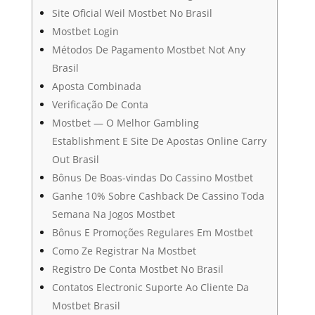
Site Oficial Weil Mostbet No Brasil
Mostbet Login
Métodos De Pagamento Mostbet Not Any
Brasil
Aposta Combinada
Verificação De Conta
Mostbet — O Melhor Gambling
Establishment E Site De Apostas Online Carry
Out Brasil
Bônus De Boas-vindas Do Cassino Mostbet
Ganhe 10% Sobre Cashback De Cassino Toda
Semana Na Jogos Mostbet
Bônus E Promoções Regulares Em Mostbet
Como Ze Registrar Na Mostbet
Registro De Conta Mostbet No Brasil
Contatos Electronic Suporte Ao Cliente Da
Mostbet Brasil