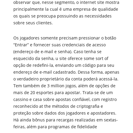
observar que, nesse segmento, o internet site mostra
principalmente la cual é uma empresa de qualidade
os quais se preocupa possuindo as necessidades
sobre seus clientes.
Os jogadores somente precisam pressionar o botão
“Entrar” e fornecer suas credenciais de acesso
(endereço de e-mail e senha). Caso tenha se
esquecido da senha, u site oferece some sort of
opção de redefini-la, enviando um código para seu
endereço de e-mail cadastrado. Dessa forma, apenas
o verdadeiro proprietário da conta poderá acessá-la.
Tem também de 3 million jogos, além de opções de
mais de 20 esportes para apostar. Trata-se de um
cassino e casa sobre apostas confiável, com registro
reconhecido at the métodos de criptografia e
proteção sobre dados dos jogadores e apostadores.
Há ainda bônus para recargas realizadas em sextas-
feiras, além para programas de fidelidade