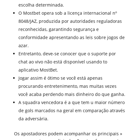
escolha determinada.
O Mostbet opera sob a licença internacional nº
8048/JAZ, produzida por autoridades reguladoras
reconhecidas, garantindo segurança e
conformidade apresentando as leis sobre jogos de
azar.
Entretanto, deve-se conocer que o suporte por
chat ao vivo não está disponível usando to
aplicativo MostBet.
Jogar assim é ótimo se você está apenas
procurando entretenimento, mas muitas vezes
você acaba perdendo mais dinheiro do que ganha.
A squadra vencedora é a que tem u maior número
de gols marcados na geral em comparação através
da adversária.
Os apostadores podem acompanhar os principais »