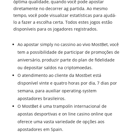
óptima qualidade, quando você pode apostar
diretamente no decorrer ag partida. Ao mesmo
tempo, você pode visualizar estatísticas para ajudá-
lo a fazer a escolha certa. Todos estes jogos estão
disponíveis para os jogadores registrados.
Ao apostar simply no cassino ao vivo MostBet, você
tem a possibilidade de participar de promoções de
aniversário, produzir parte do plan de fidelidade
ou depositar saldos na criptomoedas.
O atendimento ao cliente da Mostbet está
disponível vinte e quatro horas por dia, 7 dias por
semana, para auxiliar operating-system
apostadores brasileiros.
O MostBet é uma trampolín internacional de
apostas desportivas e on line casino online que
oferece uma vasta variedade de opções aos
apostadores em Spain.