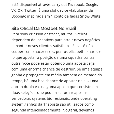
está disponível através carry out Facebook, Google,
VK, OK, Twitter. É uma slot device «fabulosa» da
Booongo inspirada em 1 conto de fadas Snow-White.
Site Oficial Da Mostbet No Brasil
Para sony ericsson destacar, muitos livreiros
dependem de incentivos para atrair novos negócios
e manter novos clientes satisfeitos. Se você não
souber como hacer erros, pontos elizabeth olhares e
lo que apostar a posição de uma squadra contra
outra, você pode estar obtendo uma aposta cega
com uma enorme chance de destruir. Se uma equipe
ganha o propagate em média também da metade do
tempo, há uma boa chance de apostar nele. – Uma
aposta dupla é » « alguma aposta que consiste em
duas seleções, que podem se tornar apostas
vencedoras systems bidirecionais, onde operating
system ganhos da 1ª aposta são utilizados como
segunda intencionadamente. No geral, devemos