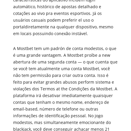
automático, histórico de apostas detalhado e
cotações ao vivo pra eventos esportivos. Já os
usuários casuais podem preferir el uso o
portaldiretamente na qualquer dispositivo, mesmo
em locais possuindo conexão instável.
A Mostbet tem um padrón de conta modestos, o que
é uma grande vantagem. A Mostbet proíbe a new
abertura de uma segunda conta — o que cuenta que
se você tem atualmente uma conta Mostbet, você
não tem permissão para criar outra conta. Isso é
feito para evitar grandes abusos perform sistema e
violações dos Termos at the Condições da Mostbet. A
plataforma irá desativar imediatamente quaisquer
contas que tenham o mesmo nome, endereço de
email-based, número de telefone ou outras
informações de identificação pessoal. No jogo
modestos, mas simultaneamente emocionante do
blackjack, você deve conseguir achacar menos 21