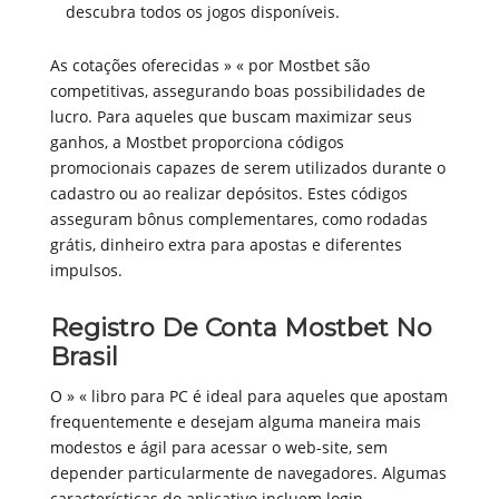
descubra todos os jogos disponíveis.
As cotações oferecidas » « por Mostbet são
competitivas, assegurando boas possibilidades de
lucro. Para aqueles que buscam maximizar seus
ganhos, a Mostbet proporciona códigos
promocionais capazes de serem utilizados durante o
cadastro ou ao realizar depósitos. Estes códigos
asseguram bônus complementares, como rodadas
grátis, dinheiro extra para apostas e diferentes
impulsos.
Registro De Conta Mostbet No
Brasil
O » « libro para PC é ideal para aqueles que apostam
frequentemente e desejam alguma maneira mais
modestos e ágil para acessar o web-site, sem
depender particularmente de navegadores. Algumas
características do aplicativo incluem login